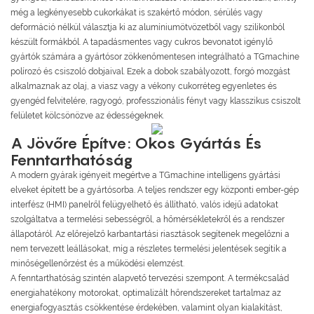
még a legkényesebb cukorkákat is szakértő módon, sérülés vagy
deformáció nélkül választja ki az alumíniumötvözetből vagy szilikonból
készült formákból. A tapadásmentes vagy cukros bevonatot igénylő
gyártók számára a gyártósor zökkenőmentesen integrálható a TGmachine
polírozó és csiszoló dobjaival. Ezek a dobok szabályozott, forgó mozgást
alkalmaznak az olaj, a viasz vagy a vékony cukorréteg egyenletes és
gyengéd felvitelére, ragyogó, professzionális fényt vagy klasszikus csiszolt
felületet kölcsönözve az édességeknek.
A Jövőre Építve: Okos Gyártás És
Fenntarthatóság
A modern gyárak igényeit megértve a TGmachine intelligens gyártási
elveket épített be a gyártósorba. A teljes rendszer egy központi ember-gép
interfész (HMI) panelről felügyelhető és állítható, valós idejű adatokat
szolgáltatva a termelési sebességről, a hőmérsékletekről és a rendszer
állapotáról. Az előrejelző karbantartási riasztások segítenek megelőzni a
nem tervezett leállásokat, míg a részletes termelési jelentések segítik a
minőségellenőrzést és a működési elemzést.
A fenntarthatóság szintén alapvető tervezési szempont. A termékcsalád
energiahatékony motorokat, optimalizált hőrendszereket tartalmaz az
energiafogyasztás csökkentése érdekében, valamint olyan kialakítást,