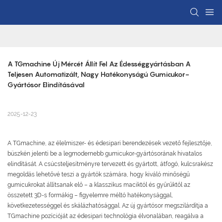
A TGmachine Új Mércét Állít Fel Az Édességgyártásban A 
Teljesen Automatizált, Nagy Hatékonyságú Gumicukor-
Gyártósor Elindításával
2025-12-23
A TGmachine, az élelmiszer- és édesipari berendezések vezető fejlesztője,
büszkén jelenti be a legmodernebb gumicukor-gyártósorának hivatalos
elindítását. A csúcsteljesítményre tervezett és gyártott, átfogó, kulcsrakész
megoldás lehetővé teszi a gyártók számára, hogy kiváló minőségű
gumicukrokat állítsanak elő – a klasszikus maciktól és gyűrűktől az
összetett 3D-s formákig – figyelemre méltó hatékonysággal,
következetességgel és skálázhatósággal. Az új gyártósor megszilárdítja a
TGmachine pozícióját az édesipari technológia élvonalában, reagálva a