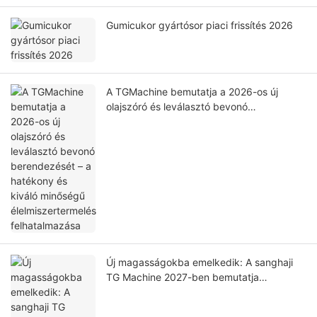
Gumicukor gyártósor piaci frissítés 2026
A TGMachine bemutatja a 2026-os új
olajszóró és leválasztó bevonó
berendezését – a hatékony és kiváló
minőségű élelmiszertermelés
felhatalmazása
Új magasságokba emelkedik: A sanghaji
TG Machine 2027-ben bemutatja
korszerűsített, csúcskategóriás,
megduplázott kapacitású létesítményét