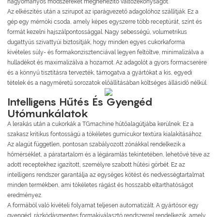
hagyományos módszereket megnehezítő változékonyságot.
Az elkészítés után a szirupot az iparágvezető adagolóhoz szállítják. Ez a
gép egy mérnöki csoda, amely képes egyszerre több receptúrát, színt és
formát kezelni hajszálpontossággal. Nagy sebességű, volumetrikus
dugattyús szivattyúi biztosítják, hogy minden egyes cukorkaforma
kivételes súly- és formakonzisztenciával legyen feltöltve, minimalizálva a
hulladékot és maximalizálva a hozamot. Az adagolót a gyors formacserére
és a könnyű tisztításra tervezték, támogatva a gyártókat a kis, egyedi
tételek és a nagyméretű sorozatok előállításában költséges állásidő nélkül.
Intelligens Hűtés És Gyengéd
Utómunkálatok
A lerakás után a cukorkák a TGmachine hűtőalagútjába kerülnek. Ez a
szakasz kritikus fontosságú a tökéletes gumicukor textúra kialakításához.
Az alagút független, pontosan szabályozott zónákkal rendelkezik a
hőmérséklet, a páratartalom és a légáramlás tekintetében, lehetővé téve az
adott receptekhez igazított, személyre szabott hűtési görbét. Ez az
intelligens rendszer garantálja az egységes kötést és nedvességtartalmat
minden termékben, ami tökéletes rágást és hosszabb eltarthatóságot
eredményez.
A formából való kivételi folyamat teljesen automatizált. A gyártósor egy
gyengéd, rázkódásmentes formakiválasztó rendszerrel rendelkezik, amely