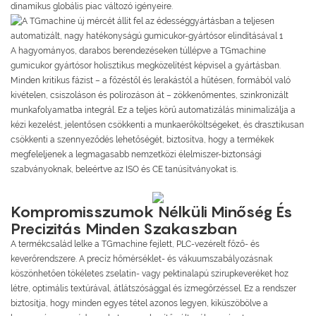
dinamikus globális piac változó igényeire.
A hagyományos, darabos berendezéseken túllépve a TGmachine
gumicukor gyártósor holisztikus megközelítést képvisel a gyártásban.
Minden kritikus fázist – a főzéstől és lerakástól a hűtésen, formából való
kivételen, csiszoláson és polírozáson át – zökkenőmentes, szinkronizált
munkafolyamatba integrál. Ez a teljes körű automatizálás minimalizálja a
kézi kezelést, jelentősen csökkenti a munkaerőköltségeket, és drasztikusan
csökkenti a szennyeződés lehetőségét, biztosítva, hogy a termékek
megfeleljenek a legmagasabb nemzetközi élelmiszer-biztonsági
szabványoknak, beleértve az ISO és CE tanúsítványokat is.
Kompromisszumok Nélküli Minőség És
Precizitás Minden Szakaszban
A termékcsalád lelke a TGmachine fejlett, PLC-vezérelt főző- és
keverőrendszere. A precíz hőmérséklet- és vákuumszabályozásnak
köszönhetően tökéletes zselatin- vagy pektinalapú szirupkeveréket hoz
létre, optimális textúrával, átlátszósággal és ízmegőrzéssel. Ez a rendszer
biztosítja, hogy minden egyes tétel azonos legyen, kiküszöbölve a