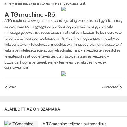
amely minimalizálja a víz- és nyersanyag-pazarlást.
A TGmachine-Ről
A TGmachine (www.tgmachine.com) egy világszerte elismert gyártó, amely
az élelmiszeripar, a gyógyszeripar és a vegyipar számára gyárt kiváló
minőségű gépeket. Évtizedes tapasztalatával és a kutatás-fejlesztésre való
fáradhatatlan összpontosításával a TG Machine megbízható, innovatív és
költséghatékony feldolgozási megoldásokat kínál ügyfeleinek világszerte. A
vállalat elkötelezettsége az ügyfélszolgálat iránt – a kezdeti tervezéstől és
telepítéstől az átfogó értékesítés utáni szolgáltatásig és képzésig –
biztosítja, hogy a partnerek elérjék termelési céljaikat és növeljék
vállalkozásukat.
Prev
Következő
AJÁNLOTT AZ ÖN SZÁMÁRA
A TGmachine teljesen automatikus