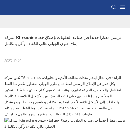
شركة TGmachine ترسي معياراً جديداً في صناعة الحلويات بإطلاق خط 
إنتاج حلوى الجيلي عالي الكفاءة وآلي بالكامل
2025-12-23
تُعلن شركة TGmachine، الرائدة في مجال ابتكار معدات معالجة الأغذية والحلويات،
بكل فخر عن الإطلاق الرسمي لخط إنتاج حلوى الجيلي المتطور. صُمم هذا الخط
المتكامل والمتكامل، الذي تم تطويره وهندسته لتحقيق أعلى مستويات الأداء، لتمكين
المصنّعين من إنتاج حلوى جيلي فائقة الجودة - من الأشكال الكلاسيكية كالدببة
والحلقات إلى الأشكال ثلاثية الأبعاد المعقدة - بكفاءة وتناسق وقابلية للتوسع بشكل
ملحوظ. يُعزز هذا الخط الجديد مكانة TGmachine في طليعة تكنولوجيا صناعة
الحلويات، مُلبيًا بذلك المتطلبات المتغيرة لسوق عالمي ديناميكي.