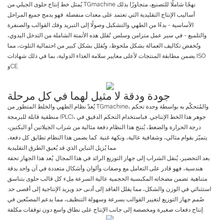
يُمثل خط إنتاج حلوى الجيلي من TGmachine نهجًا شاملًا للتصنيع، متجاوزًا بذلك
أساليب الإنتاج التقليدية التي تعتمد على معدات منفصلة. فهو يدمج جميع المراحل
الأساسية - بدءًا من الطهي والتشكيل وصولًا إلى التبريد وفك القوالب والصنفرة
والتلميع - في سير عمل متزامن وسلس. تُقلل هذه الأتمتة الشاملة من التدخل اليدوي،
وتُخفض تكاليف العمالة بشكل ملحوظ، وتُقلل بشكل كبير من احتمالية التلوث، مما
يضمن مطابقة المنتجات لأعلى معايير سلامة الغذاء الدولية، بما في ذلك شهادات ISO
وCE.
جودة ودقة لا مثيل لهما في كل مرحلة
يُعدّ نظام الطهي والخلط المتطور من TGmachine، والمُتحكّم به بواسطة وحدة تحكم
منطقية قابلة للبرمجة (PLC)، جوهر هذا الخط الإنتاجي. فباستخدام التحكم الدقيق في
درجة الحرارة والضغط، يُنتج هذا النظام دفعة مثالية من شراب الجيلاتين أو البكتين،
يتميّز بقوام مثالي، وشفافية عالية، ونكهة غنية. كما يضمن هذا النظام تطابق كل دفعة،
مما يُزيل التباين الذي قد يُعيق الطرق التقليدية.
بعد التحضير، يُنقل الشراب إلى جهاز التوزيع الرائد في هذا المجال. يُعد هذا الجهاز تحفة
هندسية، فهو قادر على التعامل مع وصفات وألوان وأشكال متعددة في آن واحد بدقة
متناهية. تضمن مضخاته المكبسية الحجمية عالية السرعة ملء كل قالب حلوى بتناسق
استثنائي في الوزن والشكل، مما يقلل الفاقد إلى أدنى حد ويزيد الإنتاجية إلى أقصى حد.
صُمم جهاز التوزيع لتغيير القوالب بسرعة وسهولة التنظيف، مما يدعم المصنّعين في
إنتاج دفعات صغيرة ومخصصة إلى جانب الإنتاج على نطاق واسع دون توقفات مكلفة.