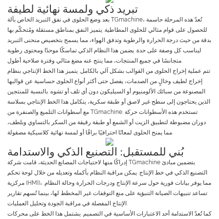
تبريد ذكي ولمسة نهائية لطيفة
بعد وضع الحلوى في نفق التبريد الخاص بآلة TGmachine، تُعدّ هذه المرحلة حاسمة
للحصول على قوام مثالي للحلوى المطاطية. يتميز النفق بمناطق مستقلة ومُتحكّم بها
بدقة من حيث درجة الحرارة والرطوبة وتدفق الهواء، مما يسمح بتخصيص منحنى التبريد
ليناسب كل وصفة على حدة. يضمن هذا النظام الذكي تماسكًا موحدًا ومحتوى رطوبة
متجانسًا في جميع المنتجات، مما ينتج عنه مضغ مثالي وفترة صلاحية أطول.
تتم عملية إخراج الحلوى من القوالب بشكل آلي بالكامل. يتميز هذا الخط الإنتاجي بنظام
إخراج لطيف وخالٍ من الصدمات، يفصل حتى أكثر أنواع الحلوى حساسية عن قوالبها
المصنوعة من سبائك الألومنيوم أو السيليكون دون أي تلف أو تشوه. بالنسبة للمنتجين
الذين يحتاجون إلى سطح غير لاصق أو طبقة سكرية، يتكامل هذا الخط الإنتاجي بسلاسة
مع أسطوانات التلميع والصنفرة من TGmachine. تستخدم هذه الأسطوانات حركة
دوران مضبوطة لتطبيق الزيت أو الشمع أو طبقة رقيقة من السكر بالتساوي وبلطف،
مما يمنح الحلوى لمعانًا احترافيًا براقًا أو لمسة نهائية كلاسيكية مصقولة.
بُني للمستقبل: التصنيع الذكي والاستدامة
إدراكًا منها لاحتياجات المصانع الحديثة، قامت شركة TGmachine بتضمين مبادئ
التصنيع الذكي في خط الإنتاج. يمكن مراقبة النظام بأكمله وتعديله من خلال لوحة تحكم
مركزية (HMI)، مما يوفر بيانات فورية حول سرعة الإنتاج ودرجات الحرارة وحالة النظام.
تساعد تنبيهات الصيانة التنبؤية على منع التوقفات غير المخطط لها، بينما تُسهم تقارير
الإنتاج المفصلة في مراقبة الجودة وتحليل العمليات.
كما تُعدّ الاستدامة أحد الاعتبارات الأساسية في التصميم. يشتمل هذا الخط على محركات