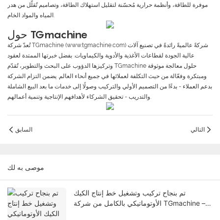
موفرة للطاقة، وأنظمة حرارية مُحسّنة لتقليل استهلاك الطاقة، وتصاميم تُقلّل من هدر
المياه والمواد الخام.
حول TGmachine
تُعدّ شركة TGmachine (www.tgmachine.com) شركةً عالميةً رائدةً في تصنيع آلات
عالية الجودة لقطاعات الأغذية والأدوية والكيماويات. بفضل خبرتها الممتدة لعقود
وتركيزها الدؤوب على البحث والتطوير، تُقدّم TGmachine حلول معالجة موثوقة
ومبتكرة وفعّالة من حيث التكلفة لعملائها في جميع أنحاء العالم. يضمن التزام الشركة
بدعم العملاء - بدءًا من التصميم الأولي والتركيب وصولًا إلى خدمات ما بعد البيع الشاملة
والتدريب - تحقيق الشركاء لأهدافهم الإنتاجية وتنمية أعمالهم.
التالي
السابق
موصى به لك
تم بنجاح تركيب وتشغيل خط إنتاج الكيك
الأوتوماتيكي بالكامل من شركة TGmachine –
أتمتة ذكية للمخابز للمشترين العالميين