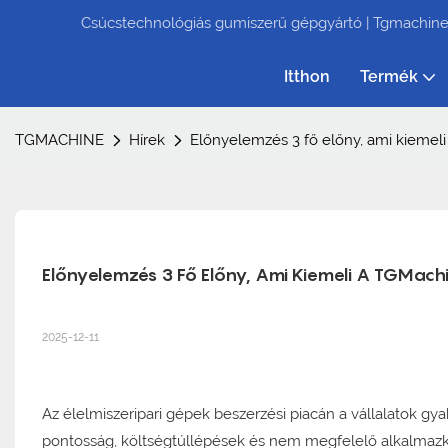
Csúcstechnológiás gumiszerű gépgyártó | Tgmachin
Itthon
Termék
TGMACHINE
Hírek
Előnyelemzés 3 fő előny, ami kiemeli
Előnyelemzés 3 Fő Előny, Ami Kiemeli A TGMach
2025-12-11
Az élelmiszeripari gépek beszerzési piacán a vállalatok g
pontosság, költségtúllépések és nem megfelelő alkalmazkod