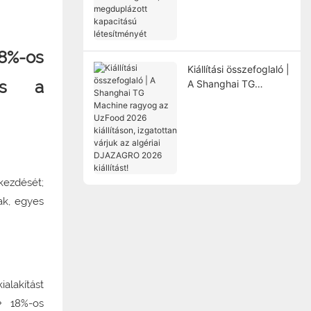
csúcskategóriás,
megduplázott
kapacitású
létesítményét
8%-os
Kiállítási összefoglaló |
 és a
A Shanghai TG
Machine ragyog az
UzFood 2026
kiállításon, izgatottan
várjuk az algériai
DJAZAGRO 2026
kiállítást!
kezdését;
ak, egyes
alakítást
 + 18%-os