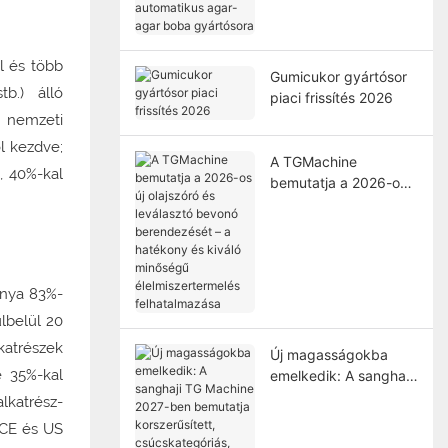
agar boba gyártósora
l és több
Gumicukor gyártósor
b.) álló
piaci frissítés 2026
0 nemzeti
ól kezdve;
A TGMachine
t, 40%-kal
bemutatja a 2026-os
új olajszóró és
leválasztó bevonó
berendezését – a
hatékony és kiváló
minőségű
ánya 83%-
élelmiszertermelés
lbelül 20
felhatalmazása
atrészek
Új magasságokba
e 35%-kal
emelkedik: A sanghaji
TG Machine 2027-ben
katrész-
bemutatja
 CE és US
korszerűsített,