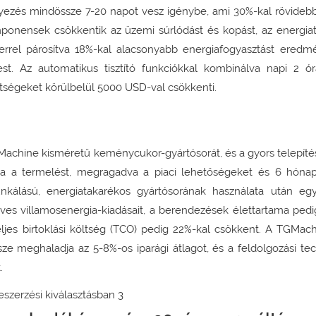
lyezés mindössze 7-20 napot vesz igénybe, ami 30%-kal rövidebb
mponensek csökkentik az üzemi súrlódást és kopást, az energia
zerrel párosítva 18%-kal alacsonyabb energiafogyasztást ered
t. Az automatikus tisztító funkciókkal kombinálva napi 2 ór
öltségeket körülbelül 5000 USD-val csökkenti.
GMachine kisméretű keménycukor-gyártósorát, és a gyors telepíté
tta a termelést, megragadva a piaci lehetőségeket és 6 hóna
kálású, energiatakarékos gyártósorának használata után egy
ves villamosenergia-kiadásait, a berendezések élettartama pedi
teljes birtoklási költség (TCO) pedig 22%-kal csökkent. A TGMac
ze meghaladja az 5-8%-os iparági átlagot, és a feldolgozási tec
.