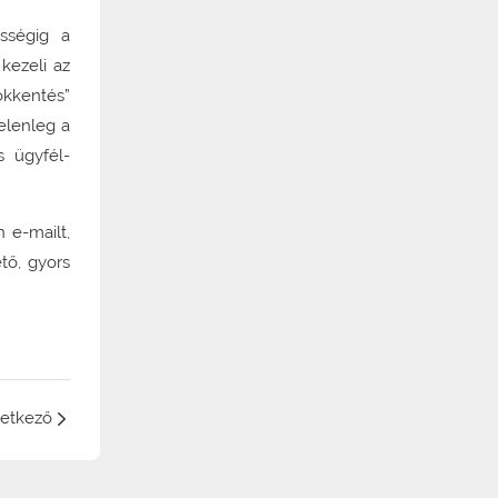
ességig a
kezeli az
ökkentés”
elenleg a
s ügyfél-
 e-mailt,
tő, gyors
etkező