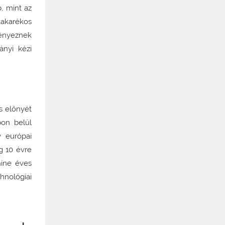
, mint az
takarékos
ményeznek
ányi kézi
s előnyét
pon belül
 európai
g 10 évre
hine éves
hnológiai