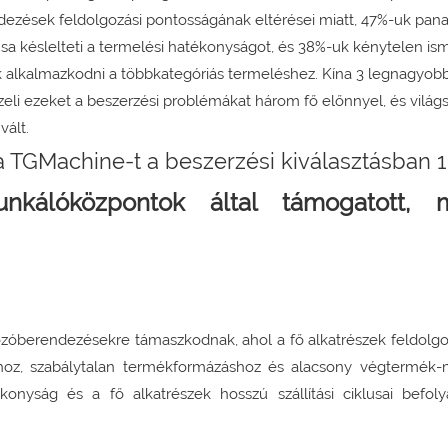
ezések feldolgozási pontosságának eltérései miatt, 47%-uk pana
a késlelteti a termelési hatékonyságot, és 38%-uk kénytelen ism
k alkalmazkodni a többkategóriás termeléshez. Kína 3 legnagyob
li ezeket a beszerzési problémákat három fő előnnyel, és világs
vált.
kálóközpontok által támogatott, 
zóberendezésekre támaszkodnak, ahol a fő alkatrészek feldolgoz
oz, szabálytalan termékformázáshoz és alacsony végtermék-m
onyság és a fő alkatrészek hosszú szállítási ciklusai befoly