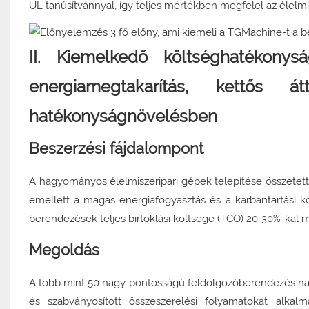
UL tanúsítvánnyal, így teljes mértékben megfelel az élelm
II. Kiemelkedő költséghatékonys
energiamegtakarítás, kettős
hatékonyságnövelésben
Beszerzési fájdalompont
A hagyományos élelmiszeripari gépek telepítése összetett
emellett a magas energiafogyasztás és a karbantartási 
berendezések teljes birtoklási költsége (TCO) 20-30%-kal 
Megoldás
A több mint 50 nagy pontosságú feldolgozóberendezés nag
és szabványosított összeszerelési folyamatokat alkalm