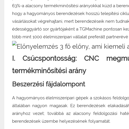
63%-a alacsony termékminősítési arányokkal küzd a berend
hogy a hagyományos berendezések hosszú telepítési ciklus
vásárlásokat végrehajtani, mert berendezéseik nem tudna
édességgyártó sor gyártójaként a TGMachine pontosan keze
több mint 1000 élelmiszeripari vállalat preferált partnerévé 
I. Csúcspontosság: CNC megmun
termékminősítési arány
Beszerzési fájdalompont
A hagyományos élelmiszeripari gépek a szokásos feldolgo
általában nagyon magasak. Ez berendezések elakadásáh
arányhoz vezet; továbbá az alacsony feldolgozási haték
berendezések üzembe helyezésének folyamatát.