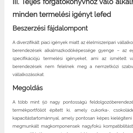
III. Teljes forgatókönyvhöz való al
minden termelési igényt lefed
Beszerzési fájdalompont
A diverzifikált piaci igények miatt az élelmiszeripari vál
berendezések alkalmazkodóképessége gyenge – az egy
specifikációjú termelési igényeket, ami az ismételt
berendezések nem felelnek meg a nemzetközi szabván
vállalkozásokat.
Megoldás
A több mint 50 nagy pontosságú feldolgozóberendezé
termékportfóliót épített ki, amely cukorka-, csoko
kapacitástartománnyal, amely pontosan képes kielégíteni 
megmunkált magkomponensek nagyfokú kompatibilitást t