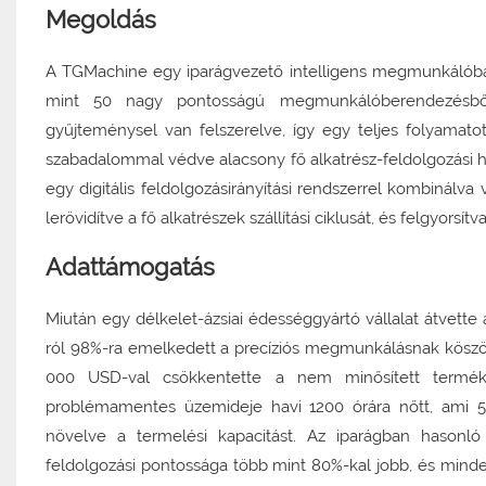
Megoldás
A TGMachine egy iparágvezető intelligens megmunkálóbá
mint 50 nagy pontosságú megmunkálóberendezésből 
gyűjteménysel van felszerelve, így egy teljes folyamat
szabadalommal védve alacsony fő alkatrész-feldolgozási hib
egy digitális feldolgozásirányítási rendszerrel kombinálva
lerövidítve a fő alkatrészek szállítási ciklusát, és felgyor
Adattámogatás
Miután egy délkelet-ázsiai édességgyártó vállalat átvett
ról 98%-ra emelkedett a precíziós megmunkálásnak köszö
000 USD-val csökkentette a nem minősített terméke
problémamentes üzemideje havi 1200 órára nőtt, ami 50
növelve a termelési kapacitást. Az iparágban hason
feldolgozási pontossága több mint 80%-kal jobb, és mind