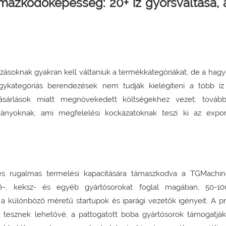
kalmazkodóképesség: 20+ íz gyorsváltása,
lalkozásoknak gyakran kell váltaniuk a termékkategóriákat, de a h
kategóriás berendezések nem tudják kielégíteni a több íz
 vásárlások miatt megnövekedett költségekhez vezet; továb
yoknak, ami megfelelési kockázatoknak teszi ki az exporto
s rugalmas termelési kapacitására támaszkodva a TGMachin
ládé-, keksz- és egyéb gyártósorokat foglal magában, 50-1
a különböző méretű startupok és iparági vezetők igényeit. A pr
esznek lehetővé, a pattogatott boba gyártósorok támogatják