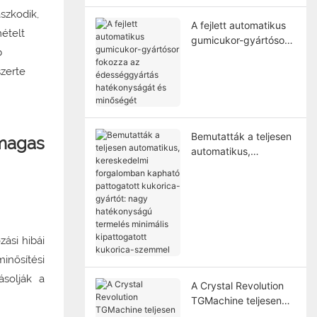
szkodik,
A fejlett automatikus
ételt
gumicukor-gyártósor
b
fokozza az
édességgyártás
zerte
hatékonyságát és
minőségét
Bemutatták a teljesen
magas
automatikus,
kereskedelmi
forgalomban kapható
pattogatott kukorica-
gyártót: nagy
hatékonyságú
ási hibái
termelés minimális
kipattogatott
inősítési
kukorica-szemmel
ásolják a
A Crystal Revolution
TGMachine teljesen
automatikus agar-