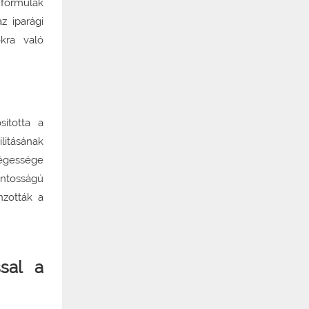
 formulák
z iparági
kra való
sította a
litásának
ségessége
ntosságú
nzották a
sal a