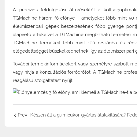
A precíziós feldolgozási áttörésektől a költségoptima
TGMachine három fő előnye – amelyeket több mint 50 n
élelmiszeripari gépek beszerzésének főbb gyenge pontj
alapvető értékeivel a TGMachine megbízható termelési mego
TGMachine termékeit több mint 100 országba és régiób
elégedettséggel büszkélkedhetnek, így az élelmiszeripari
További termékinformációkért vagy személyre szabott mego
vagy hívja a konzultációs forródrótot. A TGMachine profes
reagálású szolgáltatást nyújt.
Prev