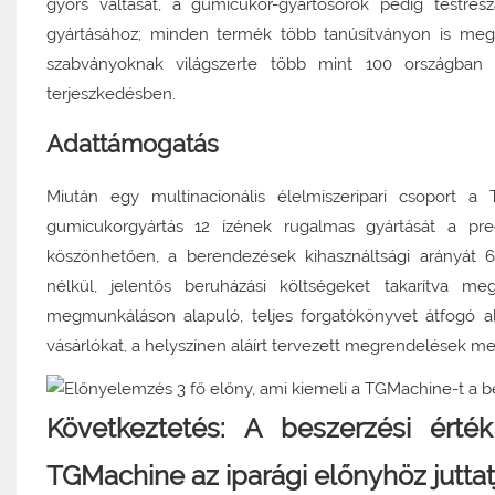
gyors váltását, a gumicukor-gyártósorok pedig testres
gyártásához; minden termék több tanúsítványon is megf
szabványoknak világszerte több mint 100 országban 
terjeszkedésben.
Adattámogatás
Miután egy multinacionális élelmiszeripari csoport a
gumicukorgyártás 12 ízének rugalmas gyártását a prec
köszönhetően, a berendezések kihasználtsági arányát 
nélkül, jelentős beruházási költségeket takarítva 
megmunkáláson alapuló, teljes forgatókönyvet átfogó 
vásárlókat, a helyszínen aláírt tervezett megrendelések me
Következtetés: A beszerzési ért
TGMachine az iparági előnyhöz juttat