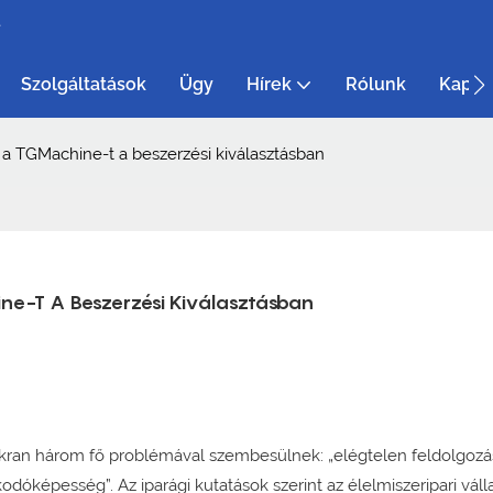
e
Szolgáltatások
Ügy
Hírek
Rólunk
Kapcs
 a TGMachine-t a beszerzési kiválasztásban
ine-T A Beszerzési Kiválasztásban
yakran három fő problémával szembesülnek: „elégtelen feldolgozá
óképesség”. Az iparági kutatások szerint az élelmiszeripari váll