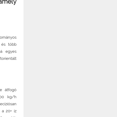
 amely
agyományos
 és több
bá egyes
rientált
e átfogó
000 kg/h
ecíziósan
 a 20+ íz