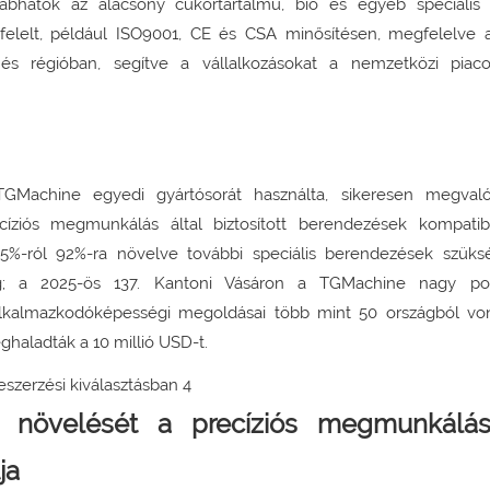
zabhatók az alacsony cukortartalmú, bio és egyéb speciális
elelt, például ISO9001, CE és CSA minősítésen, megfelelve a
és régióban, segítve a vállalkozásokat a nemzetközi piaco
 TGMachine egyedi gyártósorát használta, sikeresen megvaló
íziós megmunkálás által biztosított berendezések kompatibi
65%-ról 92%-ra növelve további speciális berendezések szük
meg; a 2025-ös 137. Kantoni Vásáron a TGMachine nagy po
alkalmazkodóképességi megoldásai több mint 50 országból vo
ghaladták a 10 millió USD-t.
ék növelését a precíziós megmunkálás
ja