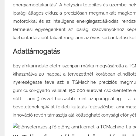
energiamegtakarítás”. A helyszíni telepítés és üzembe he
iparági átlagos ciklus; a precíziósan megmunkált magko
motorokkal és az intelligens energiagazdálkodási rends
termelési egységenként az iparági szabványokhoz képes
karbantartási időt takarít meg, ami az éves karbantartási k
Adattámogatás
Egy afrikai induló élelmiszeripari márka megvásárolta a T
kihasználva 20 nappal a tervezettnél korábban elindíto
nyereségessé téve azt; a TGMachine precíziós megmun
gumicukor-gyártó vállalat 150 000 euróval csökkentette é
nőtt – ami 3 évvel hosszabb, mint az iparági átlag –, a 
bevételének 15%-át fekteti kutatás-fejlesztésbe, ami mess
innováció révén támasztja alá költséghatékonysági előnyét