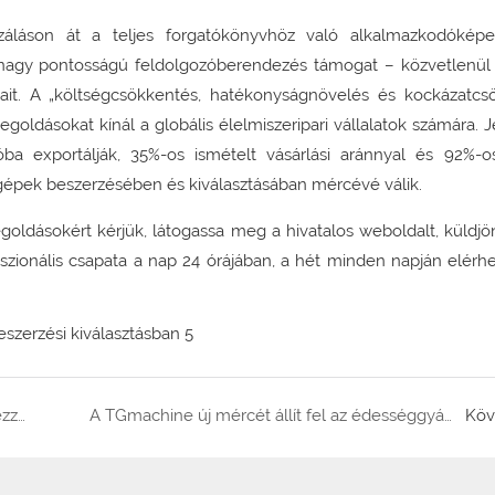
lizáláson át a teljes forgatókönyvhöz való alkalmazkodókép
agy pontosságú feldolgozóberendezés támogat – közvetlenül 
ait. A „költségcsökkentés, hatékonyságnövelés és kockázatcs
ldásokat kínál a globális élelmiszeripari vállalatok számára. J
a exportálják, 35%-os ismételt vásárlási aránnyal és 92%-o
 gépek beszerzésében és kiválasztásában mércévé válik.
ldásokért kérjük, látogassa meg a hivatalos weboldalt, küldjön
szionális csapata a nap 24 órájában, a hét minden napján elérhe
Készen áll a gumicukor-gyártás átalakítására? Fedezze fel a TGmachine nagy hatékonyságú, teljesen automatizált megoldásait!
A TGmachine új mércét állít fel az édességgyártásban a teljesen automatizált, nagy hatékonyságú gumicukor-gyártósor elindításával
Köv