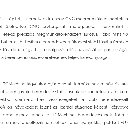
zist épített ki, amely extra nagy CNC megmunkálóközpontokka
(beleértve CNC esztergákat, marógépeket, köszörűket st
ot lefedő precíziós megmunkálórendszert alkotva. Több mint 3
át ér el, biztosítva a berendezés működési stabilitását a forrást
 valós időben figyeli a feldolgozás előrehaladását és pontosságá
sítva a berendezés összeszerelésének teljes hatékonyságát.
e a TGMachine lágycukor-gyártó sorát, termékeinek minősítési ar
nhetően javuló berendezésstabilitásnak köszönhetően, ami körü
kből származó havi veszteségeket; a főbb berendezésalk
%-os növekedést jelent az iparági átlaghoz képest, közvetv
ló termékekhez képest a TGMachine berendezéseinek főbb al
en termék rendelkezik nemzetközi tanúsítványokkal, például EU