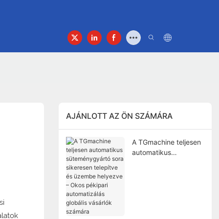
olat
AJÁNLOTT AZ ÖN SZÁMÁRA
A TGmachine teljesen
automatikus
süteménygyártó sora
sikeresen telepítve és
üzembe helyezve –
Okos pékipari
si
automatizálás globális
vásárlók számára
alatok