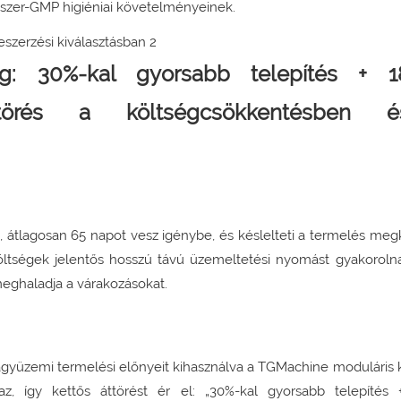
iszer-GMP higiéniai követelményeinek.
ág: 30%-kal gyorsabb telepítés + 1
 áttörés a költségcsökkentésben
, átlagosan 65 napot vesz igénybe, és késlelteti a termelés meg
költségek jelentős hosszú távú üzemeltetési nyomást gyakoroln
meghaladja a várakozásokat.
yüzemi termelési előnyeit kihasználva a TGMachine moduláris ki
az, így kettős áttörést ér el: „30%-kal gyorsabb telepítés