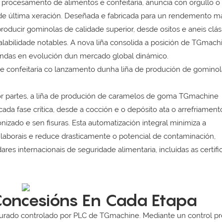
procesamento de alimentos e confeitaría, anuncia con orgullo o
 de última xeración. Deseñada e fabricada para un rendemento m
producir gominolas de calidade superior, desde ositos e aneis clás
alabilidade notables. A nova liña consolida a posición de TGmach
andas en evolución dun mercado global dinámico.
por partes, a liña de produción de caramelos de goma TGmachine
cada fase crítica, desde a cocción e o depósito ata o arrefriament
onizado e sen fisuras. Esta automatización integral minimiza a
 laborais e reduce drasticamente o potencial de contaminación,
es internacionais de seguridade alimentaria, incluídas as certifi
 Concesións En Cada Etapa
turado controlado por PLC de TGmachine. Mediante un control pr