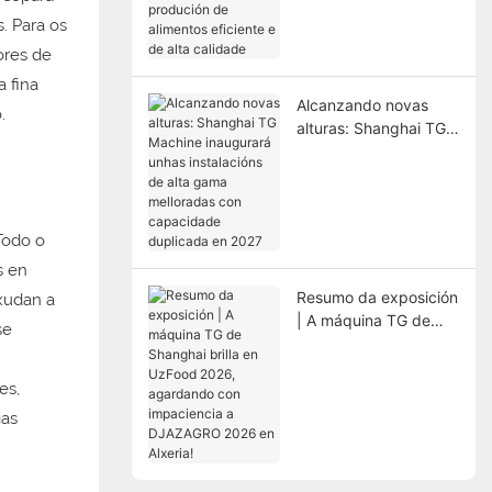
alimentos eficiente e
. Para os
de alta calidade
ores de
 fina
Alcanzando novas
.
alturas: Shanghai TG
Machine inaugurará
unhas instalacións de
alta gama melloradas
con capacidade
Todo o
duplicada en 2027
s en
Resumo da exposición
xudan a
| A máquina TG de
se
Shanghai brilla en
UzFood 2026,
es,
agardando con
impaciencia a
ias
DJAZAGRO 2026 en
Alxeria!