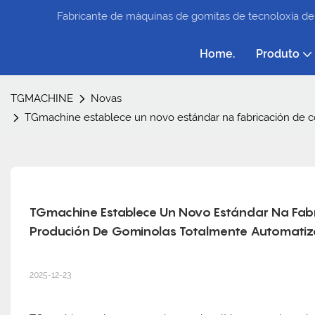
Fabricante de máquinas de gomitas de tecnoloxía de
Home.
Produto
TGMACHINE
Novas
TGmachine establece un novo estándar na fabricación de co
TGmachine Establece Un Novo Estándar Na Fabr
Produción De Gominolas Totalmente Automatizad
2025-12-23