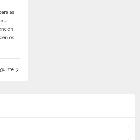
para as
rece
ención
ncen os
guinte.