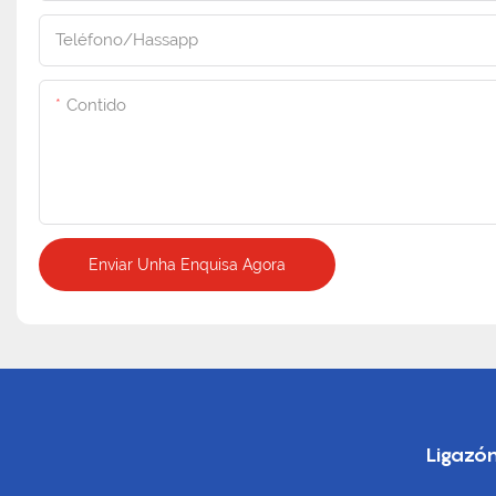
Teléfono/hassapp
Contido
Enviar Unha Enquisa Agora
Ligazón