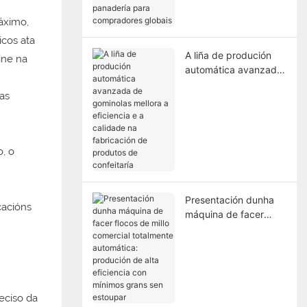
panadería para
áximo,
compradores globais
icos ata
A liña de produción
ine na
automática avanzada
de gominolas mellora
a eficiencia e a
calidade na
fabricación de
produtos de
o, o
confeitaría
Presentación dunha
cacións
máquina de facer
flocos de millo
comercial totalmente
automática: produción
de alta eficiencia con
mínimos grans sen
eciso da
estoupar