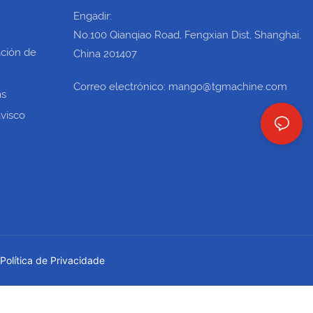
Engadir:
No.100 Qianqiao Road, Fengxian Dist, Shanghai,
ación de
China 201407
Correo electrónico: mango@tgmachine.com
as
visco
Política de Privacidade