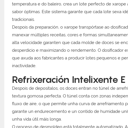
temperatura e do baleiro, crea un lote perfecto de xarope 
sabor óptimas. Este sistema garante que cada lote sexa id
tradicionais.
Despois da preparación, o xarope transpórtase ao dosificad
manexar múltiples receitas, cores e formas simultaneamen
alta velocidade garanten que cada molde de doces se enc
desperdicio e maximizando o rendemento. O dosificador e
que axuda aos fabricantes a producir lotes pequenos e pe
inactividade.
Refrixeración Intelixente
Despois de depositalos, os doces entran no túnel de arre
textura gomosa perfecta. O túnel conta con zonas indepen
fluxo de aire, o que permite unha curva de arrefriamento pe
garante un endurecemento e un contido de humidade unifo
unha vida útil máis longa.
O proceso de desmoldeo está totalmente automatizado. A