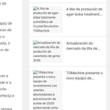
n do
A liña de produción de
agar-boba totalmente
automática de Crystal
capaz de
Revolution TGMachine
icas de
o o
ela, o
Actualización do
mercado da liña de
os de
produción de
caramelos de goma
2026
TGMachine presenta o
ver a
novo equipo de
ade e o
revestimento con
axentes desmoldantes
ente
e pulverización de
rfecta e
aceite de 2026:
potenciando unha
 separa
produción de