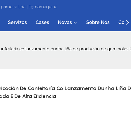
 primeira liña | Tgmamáquina
Servizos
Cases
Novas
Sobre Nós
Cont
nfeitaría co lanzamento dunha liña de produción de gominolas t
icación De Confeitaría Co Lanzamento Dunha Liña D
a E De Alta Eficiencia