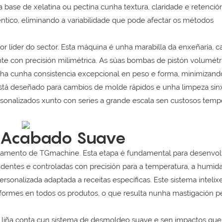
a base de xelatina ou pectina cunha textura, claridade e retenció
éntico, eliminando a variabilidade que pode afectar os métodos
or líder do sector. Esta máquina é unha marabilla da enxeñaría, 
te con precisión milimétrica. As súas bombas de pistón volumétr
ha cunha consistencia excepcional en peso e forma, minimizand
stá deseñado para cambios de molde rápidos e unha limpeza sinx
rsonalizados xunto con series a grande escala sen custosos temp
 E Acabado Suave
friamento de TGmachine. Esta etapa é fundamental para desenvol
dentes e controladas con precisión para a temperatura, a humid
rsonalizada adaptada a receitas específicas. Este sistema intelix
rmes en todos os produtos, o que resulta nunha mastigación pe
 liña conta cun sistema de desmoldeo suave e sen impactos que