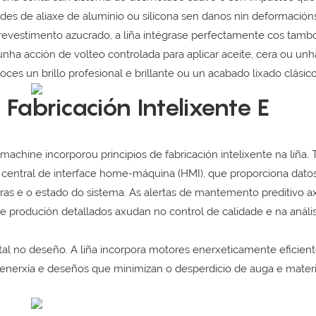
s de aliaxe de aluminio ou silicona sen danos nin deformacións
revestimento azucrado, a liña intégrase perfectamente cos tamb
a acción de volteo controlada para aplicar aceite, cera ou unha
es un brillo profesional e brillante ou un acabado lixado clásico
Fabricación Intelixente E
hine incorporou principios de fabricación intelixente na liña. 
 central de interface home-máquina (HMI), que proporciona dato
ras e o estado do sistema. As alertas de mantemento preditivo a
de produción detallados axudan no control de calidade e na análi
l no deseño. A liña incorpora motores enerxeticamente eficient
enerxía e deseños que minimizan o desperdicio de auga e mater