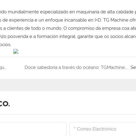
o mundialmente especializado en maquinaria de alta calidade 
as de experiencia e un enfoque incansable en I+D, TG Machine of
les a clientes de todo o mundo. O compromiso da empresa coa at
ervizo posvenda e a formación integral, garante que os socios alca
ocios.
Análise de vantaxes 3 vantaxes principais que fan que TGMachine destaque na selección de compras
Doce sabedoría a través do océano: TGMachine entrega con éxito unha liña de produción de gominolas totalmente automatizada a un cliente estadounidense
Se
o.
Correo Electrónico