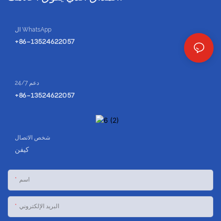
ال WhatsApp
+86-13524622057
دعم 24/7
+86-13524622057
شخص الاتصال
كيفن
اسم
البريد الإلكتروني