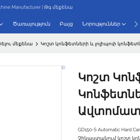
e Manufacturer | Թգ մեքենա
Ծառայություն
Բայց
Նորություններ
Մ
ելու մեքենա
Կոշտ կոնֆետների և լոլիպոփ կոնֆե
Կոշտ Կոն
Կոնֆետն
Ավտոմատ
GD150-S Automatic Hard Ca
Չինաստանում կոշտ կ