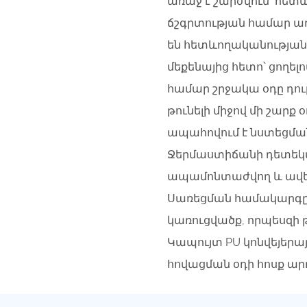
առաջ է շարժվում՝ հետև
ճշգրտության համար ա
են հետևողականության
մեքենայից հետո՝ ցողե
համար շրջակա օդը դուր
թունելի միջով մի շարք
ապահովում է նստեցման
Ջերմաստիճանի դետեկտո
ապամոնտաժվող և ավե
Սառեցման համակարգը ը
կառուցվածք, որպեսզի թ
Կապույտ PU կոնվեյեր
հովացման օդի հոսք ա