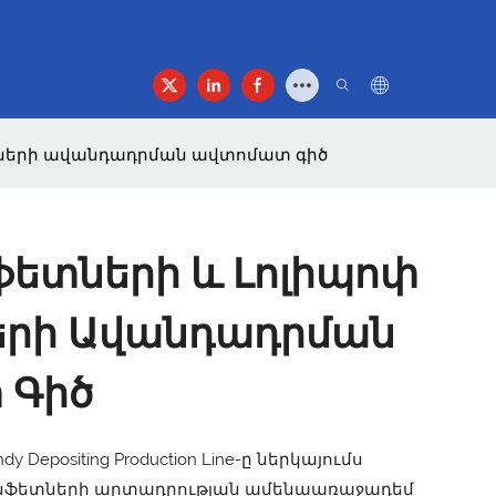
եր Մասին
Հաղորդագրություն
տների ավանդադրման ավտոմատ գիծ
ֆետների ԵՒ Լոլիպոփ
երի Ավանդադրման
 Գիծ
ndy Depositing Production Line-ը ներկայումս
ոնֆետների արտադրության ամենաառաջադեմ