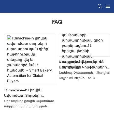
FAQ
Առաջադեմ Ավտոմատ
Մարմելադե Կոնֆետների
Արտադրության Գիծը
Շանհայ, Չինաստան – Shanghai
Բարձրացնում Է
Target Industry Co., Ltd.-ն
Հրուշակեղենի
հայտարարել է իր առաջադեմ
Արտադրության
ավտոմատ մարմելադային
TGmachine-Ի Լիովին
Արդյունավետությունն Ու
կոնֆետների արտադրության
Ավտոմատ Տորթերի
Որակը
գծի գործարկման մասին, որը
Արտադրության Գիծը
Նոր սերնդի լիովին ավտոմատ
համապարփակ
Հաջողությամբ Տեղադրվել
տորթերի արտադրության
արտադրական լուծում է, որը
ԵՒ Շահագործման Է
գիծը ներառում է խմորի