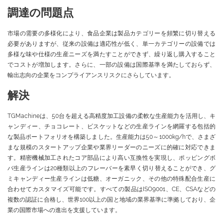
調達の問題点
市場の需要の多様化により、食品企業は製品カテゴリーを頻繁に切り替える
必要がありますが、従来の設備は適応性が低く、単一カテゴリーの設備では
多様な味や仕様の生産ニーズを満たすことができず、繰り返し購入すること
でコストが増加します。さらに、一部の設備は国際基準を満たしておらず、
輸出志向の企業をコンプライアンスリスクにさらしています。
解決
TGMachineは、50台を超える高精度加工設備の柔軟な生産能力を活用し、キ
ャンディー、チョコレート、ビスケットなどの生産ラインを網羅する包括的
な製品ポートフォリオを構築しました。生産能力は50～1000kg/hで、さまざ
まな規模のスタートアップ企業や業界リーダーのニーズに的確に対応できま
す。精密機械加工されたコア部品により高い互換性を実現し、ポッピングボ
バ生産ラインは20種類以上のフレーバーを素早く切り替えることができ、グ
ミキャンディー生産ラインは低糖、オーガニック、その他の特殊配合生産に
合わせてカスタマイズ可能です。すべての製品はISO9001、CE、CSAなどの
複数の認証に合格し、世界100以上の国と地域の業界基準に準拠しており、企
業の国際市場への進出を支援しています。