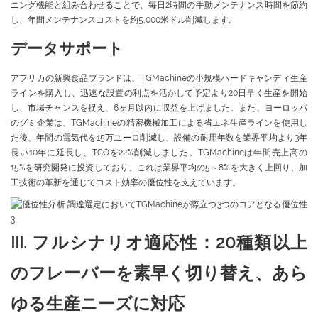
ニング機能と組み合わせることで、毎日2時間の手動メンテナンス時間を節約
し、年間メンテナンスコストを約5,000米ドル削減します。
データサポート
アフリカの新興食品ブランドは、TGMachineの小規模ハードキャンディ生産
ラインを購入し、迅速な設置の利点を活かして予定より20日早く生産を開始
し、市場チャンスを捉え、6ヶ月以内に収益を上げました。また、ヨーロッパ
のグミ企業は、TGMachineの精密機械加工による省エネ生産ラインを使用し
た後、年間の電気代を15万ユーロ削減し、設備の耐用年数を業界平均より3年
長い10年に延長し、TCOを22%削減しました。TGMachineは年間売上高の
15%を研究開発に投資しており、これは業界平均の5～8%を大きく上回り、加
工技術の革新を通じてコスト効率の優位性を支えています。
III. フルシナリオ適応性：20種類以上
のフレーバーを素早く切り替え、あら
ゆる生産ニーズに対応