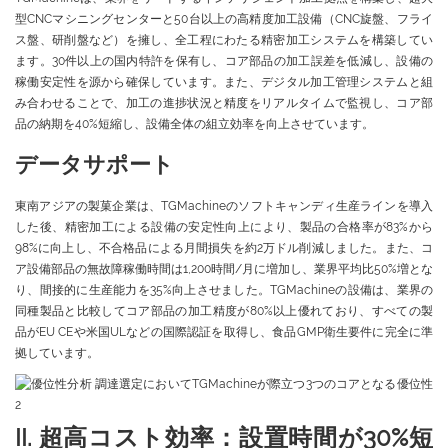
型CNCマシニングセンターと50台以上の高精度加工設備（CNC旋盤、フライ
ス盤、研削盤など）を擁し、全工程にわたる精密加工システムを構築してい
ます。30件以上の国内特許を保有し、コア部品の加工誤差を低減し、設備の
稼働安定性を源から確保しています。また、デジタル加工管理システムと組
み合わせることで、加工の進捗状況と精度をリアルタイムで監視し、コア部
品の納期を40%短縮し、設備全体の組立効率を向上させています。
データサポート
東南アジアの製菓企業は、TGMachineのソフトキャンディ生産ラインを導入
した後、精密加工による設備の安定性向上により、製品の合格率が83%から
98%に向上し、不合格品による月間損失を約2万ドル削減しました。また、コ
ア設備部品の無故障稼働時間は1,200時間/月に増加し、業界平均比50%増とな
り、間接的に生産能力を35%向上させました。TGMachineの設備は、業界の
同種製品と比較してコア部品の加工精度が80%以上優れており、すべての製
品がEU CEや米国ULなどの国際認証を取得し、食品GMP衛生要件に完全に準
拠しています。
II. 超高コスト効率：設置時間が30%短