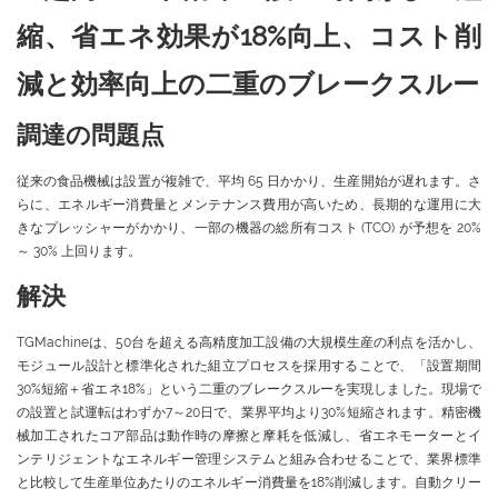
縮、省エネ効果が18%向上、コスト削
減と効率向上の二重のブレークスルー
調達の問題点
従来の食品機械は設置が複雑で、平均 65 日かかり、生産開始が遅れます。さ
らに、エネルギー消費量とメンテナンス費用が高いため、長期的な運用に大
きなプレッシャーがかかり、一部の機器の総所有コスト (TCO) が予想を 20%
～ 30% 上回ります。
解決
TGMachineは、50台を超える高精度加工設備の大規模生産の利点を活かし、
モジュール設計と標準化された組立プロセスを採用することで、「設置期間
30%短縮＋省エネ18%」という二重のブレークスルーを実現しました。現場で
の設置と試運転はわずか7～20日で、業界平均より30%短縮されます。精密機
械加工されたコア部品は動作時の摩擦と摩耗を低減し、省エネモーターとイ
ンテリジェントなエネルギー管理システムと組み合わせることで、業界標準
と比較して生産単位あたりのエネルギー消費量を18%削減します。自動クリー