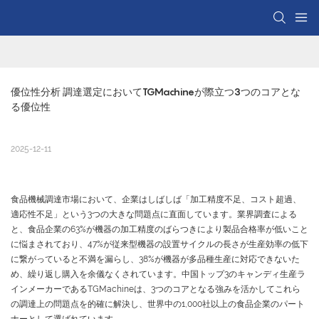
優位性分析 調達選定においてTGMachineが際立つ3つのコアとな
る優位性
2025-12-11
食品機械調達市場において、企業はしばしば「加工精度不足、コスト超過、
適応性不足」という3つの大きな問題点に直面しています。業界調査による
と、食品企業の63%が機器の加工精度のばらつきにより製品合格率が低いこと
に悩まされており、47%が従来型機器の設置サイクルの長さが生産効率の低下
に繋がっていると不満を漏らし、38%が機器が多品種生産に対応できないた
め、繰り返し購入を余儀なくされています。中国トップ3のキャンディ生産ラ
インメーカーであるTGMachineは、3つのコアとなる強みを活かしてこれら
の調達上の問題点を的確に解決し、世界中の1,000社以上の食品企業のパート