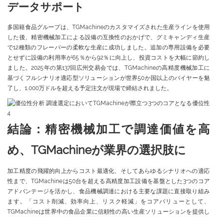
データサポート
多国籍食品グループは、TGMachineのカスタマイズされた生産ラインを使用
した後、精密機械加工による設備の互換性のおかげで、グミキャンディ生産
で12種類のフレーバーの柔軟な生産に成功しました。追加の専用設備を必要
とせずに設備の利用率が65％から92％に向上し、投資コストを大幅に節約し
ました。2025年の第137回広州交易会では、TGMachineの高精度機械加工に
基づくフルシナリオ適応型ソリューションが世界50か国以上のバイヤーを魅
了し、1,000万ドルを超える予定注文が現場で締結されました。
結論：精密機械加工で調達価値を高
め、TGMachineが業界の選択肢に
加工精度の飛躍的向上からコスト最適化、そしてあらゆるシナリオへの適応
性まで、TGMachineは50台を超える高精度加工設備を基盤とした3つのコア
アドバンテージを活かし、食品機械調達における主要な課題に直接取り組み
ます。「コスト削減、効率向上、リスク軽減」をコアバリューとして、
TGMachineは世界中の食品企業に信頼性の高い生産ソリューションを提供し