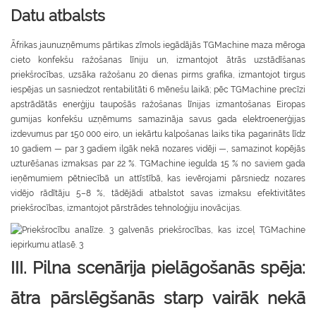
Datu atbalsts
Āfrikas jaunuzņēmums pārtikas zīmols iegādājās TGMachine maza mēroga
cieto konfekšu ražošanas līniju un, izmantojot ātrās uzstādīšanas
priekšrocības, uzsāka ražošanu 20 dienas pirms grafika, izmantojot tirgus
iespējas un sasniedzot rentabilitāti 6 mēnešu laikā; pēc TGMachine precīzi
apstrādātās enerģiju taupošās ražošanas līnijas izmantošanas Eiropas
gumijas konfekšu uzņēmums samazināja savus gada elektroenerģijas
izdevumus par 150 000 eiro, un iekārtu kalpošanas laiks tika pagarināts līdz
10 gadiem — par 3 gadiem ilgāk nekā nozares vidēji —, samazinot kopējās
uzturēšanas izmaksas par 22 %. TGMachine iegulda 15 % no saviem gada
ieņēmumiem pētniecībā un attīstībā, kas ievērojami pārsniedz nozares
vidējo rādītāju 5–8 %, tādējādi atbalstot savas izmaksu efektivitātes
priekšrocības, izmantojot pārstrādes tehnoloģiju inovācijas.
III. Pilna scenārija pielāgošanās spēja:
ātra pārslēgšanās starp vairāk nekā