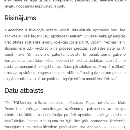
efektivitāte un ilgie galveno komponentu piegādes cikli ietekmē kopējo
iekārtu nodošanas ekspluatācijā gaitu.
Risinājums
TGMachine ir izveidojis nozarē vadošu intelektuālu apstrādes bāzi, kas
aprīkota ar īpaši lieliem CNC apstrādes centriem un vairāk nekā 50 augstas
precizitātes apstrādes iekārtu kolekciju (tostarp CNC virpām, frēzmašīnām,
slīpmašīnām utt.), veidojot pilna procesa precīzas apstrādes sistēmu. Ar
vairāk nekā 30 nacionālo patentu atbalstu tā panāk zemu galveno
komponentu apstrādes kļūdu, nodrošinot iekārtu darbības stabilitāti no
avota; apvienojumā ar digitālo apstrādes pārvaldības sistēmu tā reāllaikā
uzrauga apstrādes progresu un precizitāti, saīsinot galveno komponentu
piegādes ciklu par 40% un paātrinot kopējo iekārtu montāžas efektivitāti.
Datu atbalsts
Pēc TGMachine mīksto konfekšu ražošanas līnijas ieviešanas kāds
Dienvidaustrumāzijas konditorejas uzņēmums, pateicoties uzlabotajai
iekārtu stabilitātei, ko nodrošināja precīzā apstrāde, novēroja produktu
kvalifikācijas līmeņa pieaugumu no 83% līdz 98%, samazinot ikmēneša
zaudējumus no nekvalificētiem produktiem par aptuveni 20 000 USD;