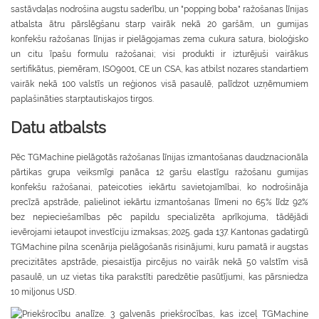
sastāvdaļas nodrošina augstu saderību, un "popping boba" ražošanas līnijas
atbalsta ātru pārslēgšanu starp vairāk nekā 20 garšām, un gumijas
konfekšu ražošanas līnijas ir pielāgojamas zema cukura satura, bioloģisko
un citu īpašu formulu ražošanai; visi produkti ir izturējuši vairākus
sertifikātus, piemēram, ISO9001, CE un CSA, kas atbilst nozares standartiem
vairāk nekā 100 valstīs un reģionos visā pasaulē, palīdzot uzņēmumiem
paplašināties starptautiskajos tirgos.
Datu atbalsts
Pēc TGMachine pielāgotās ražošanas līnijas izmantošanas daudznacionāla
pārtikas grupa veiksmīgi panāca 12 garšu elastīgu ražošanu gumijas
konfekšu ražošanai, pateicoties iekārtu savietojamībai, ko nodrošināja
precīzā apstrāde, palielinot iekārtu izmantošanas līmeni no 65% līdz 92%
bez nepieciešamības pēc papildu specializēta aprīkojuma, tādējādi
ievērojami ietaupot investīciju izmaksas; 2025. gada 137. Kantonas gadatirgū
TGMachine pilna scenārija pielāgošanās risinājumi, kuru pamatā ir augstas
precizitātes apstrāde, piesaistīja pircējus no vairāk nekā 50 valstīm visā
pasaulē, un uz vietas tika parakstīti paredzētie pasūtījumi, kas pārsniedza
10 miljonus USD.