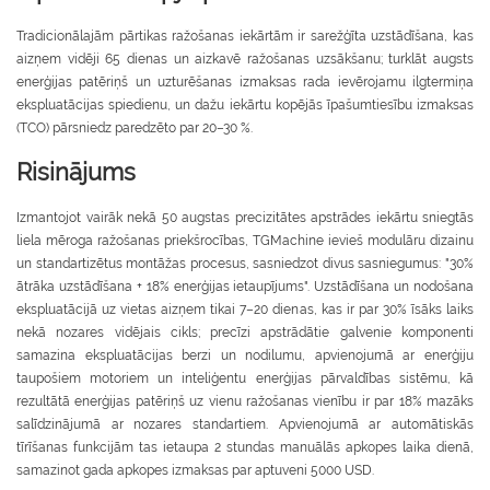
Tradicionālajām pārtikas ražošanas iekārtām ir sarežģīta uzstādīšana, kas
aizņem vidēji 65 dienas un aizkavē ražošanas uzsākšanu; turklāt augsts
enerģijas patēriņš un uzturēšanas izmaksas rada ievērojamu ilgtermiņa
ekspluatācijas spiedienu, un dažu iekārtu kopējās īpašumtiesību izmaksas
(TCO) pārsniedz paredzēto par 20–30 %.
Risinājums
Izmantojot vairāk nekā 50 augstas precizitātes apstrādes iekārtu sniegtās
liela mēroga ražošanas priekšrocības, TGMachine ievieš modulāru dizainu
un standartizētus montāžas procesus, sasniedzot divus sasniegumus: "30%
ātrāka uzstādīšana + 18% enerģijas ietaupījums". Uzstādīšana un nodošana
ekspluatācijā uz vietas aizņem tikai 7–20 dienas, kas ir par 30% īsāks laiks
nekā nozares vidējais cikls; precīzi apstrādātie galvenie komponenti
samazina ekspluatācijas berzi un nodilumu, apvienojumā ar enerģiju
taupošiem motoriem un inteliģentu enerģijas pārvaldības sistēmu, kā
rezultātā enerģijas patēriņš uz vienu ražošanas vienību ir par 18% mazāks
salīdzinājumā ar nozares standartiem. Apvienojumā ar automātiskās
tīrīšanas funkcijām tas ietaupa 2 stundas manuālās apkopes laika dienā,
samazinot gada apkopes izmaksas par aptuveni 5000 USD.