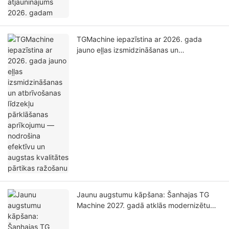
TGMachine iepazīstina ar 2026. gada
jauno eļļas izsmidzināšanas un
atbrīvošanas līdzekļu pārklāšanas
aprīkojumu — nodrošina efektīvu un
augstas kvalitātes pārtikas ražošanu
Jaunu augstumu kāpšana: Šanhajas TG
Machine 2027. gadā atklās modernizētu
augstas klases iekārtu ar divkāršu jaudu