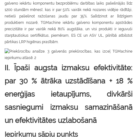
galveno iekārtu komponentu bezproblēmu darbības laiks palielinājās līdz
1200 stundām mēnesī, kas ir par 50% vairāk nekā nozares vidējie rādītāji,
netieši palielinot ražošanas jaudu par 35%. Salīdzinot ar līdzīgiem
produktiem nozarē, TGMachine iekārtu galveno komponentu apstrādes
precizitāte ir par vairāk nekā 80% augstāka, un visi produkti ir ieguvuši
starptautiskus sertifikātus, piemēram, ES CE un ASV UL, pilnībā atbilstot
pārtikas LRP higiēnas prasībām.
II. Īpaši augsta izmaksu efektivitāte:
par 30 % ātrāka uzstādīšana + 18 %
enerģijas ietaupījums, divkārši
sasniegumi izmaksu samazināšanā
un efektivitātes uzlabošanā
Iepirkumu sāpju punkts