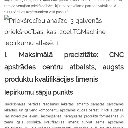
līniju ražotājiem Ķīnā, TGMachine precīzi risina šīs iepirkumu problēmas ar
trim galvenajām priekšrocībām, kļūstot par vēlamo partneri vairāk nekā
1000 pārtikas uzņēmumiem visā pasaulē.
I. Maksimālā precizitāte: CNC
apstrādes centru atbalsts, augsts
produktu kvalifikācijas līmenis
Iepirkumu sāpju punkts
Tradicionālās pārtikas ražošanas iekārtas izmanto parastās pārstrādes
iekārtas, un galveno komponentu apstrādes kļūdas parasti ir ļoti augstas.
Tas noved pie iekārtu iestrēgšanas, neregulāras produktu formēšanas un
zema gala produkta kvalifikācijas līmeņa; turklāt zema apstrādes