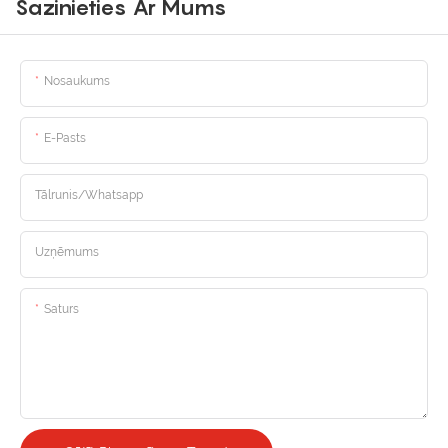
Sazinieties Ar Mums
Nosaukums
E-Pasts
Tālrunis/whatsapp
Uzņēmums
Saturs