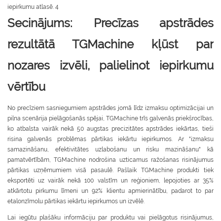
Secinājums: Precīzas apstrādes
rezultātā TGMachine kļūst par
nozares izvēli, palielinot iepirkumu
vērtību
No precīziem sasniegumiem apstrādes jomā līdz izmaksu optimizācijai un
pilna scenārija pielāgošanās spējai, TGMachine trīs galvenās priekšrocības,
ko atbalsta vairāk nekā 50 augstas precizitātes apstrādes iekārtas, tieši
risina galvenās problēmas pārtikas iekārtu iepirkumos. Ar "izmaksu
samazināšanu, efektivitātes uzlabošanu un risku mazināšanu" kā
pamatvērtībām, TGMachine nodrošina uzticamus ražošanas risinājumus
pārtikas uzņēmumiem visā pasaulē. Pašlaik TGMachine produkti tiek
eksportēti uz vairāk nekā 100 valstīm un reģioniem, lepojoties ar 35%
atkārtotu pirkumu līmeni un 92% klientu apmierinātību, padarot to par
etalonzīmolu pārtikas iekārtu iepirkumos un izvēlē.
Lai iegūtu plašāku informāciju par produktu vai pielāgotus risinājumus,