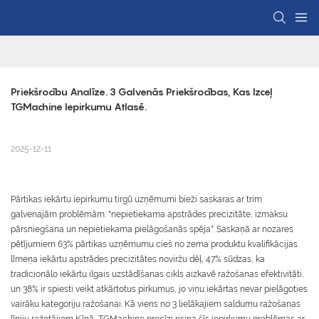
Priekšrocību Analīze. 3 Galvenās Priekšrocības, Kas Izceļ 
TGMachine Iepirkumu Atlasē.
2025-12-11
Pārtikas iekārtu iepirkumu tirgū uzņēmumi bieži saskaras ar trim
galvenajām problēmām: "nepietiekama apstrādes precizitāte, izmaksu
pārsniegšana un nepietiekama pielāgošanās spēja". Saskaņā ar nozares
pētījumiem 63% pārtikas uzņēmumu cieš no zema produktu kvalifikācijas
līmeņa iekārtu apstrādes precizitātes noviržu dēļ, 47% sūdzas, ka
tradicionālo iekārtu ilgais uzstādīšanas cikls aizkavē ražošanas efektivitāti,
un 38% ir spiesti veikt atkārtotus pirkumus, jo viņu iekārtas nevar pielāgoties
vairāku kategoriju ražošanai. Kā viens no 3 lielākajiem saldumu ražošanas