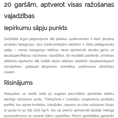
20 garšām, aptverot visas ražošanas
vajadzības
Iepirkumu sāpju punkts
Dažādotā tirgus pieprasījuma dēļ pārtikas uzņēmumiem ir bieži jāmaina
produktu kategorijas, taču tradicionālajām iekārtām ir slikta pielāgošanās
spēja — vienas kategorijas iekārtas nevar apmierināt daudzu garšu un
daudzspecifikāciju ražošanas vajadzības, kā rezultātā palielinās izmaksas
atkārtotu iepirkumu dēļ; turklāt dažas iekārtas neatbilst starptautiskajiem
standartiem, pakļaujot eksportam orientētus uzņēmumus atbilstības
riskiem.
Risinājums
Paļaujoties uz vairāk nekā 50 augstas precizitātes apstrādes iekārtu
elastīgo ražošanas jaudu, TGMachine ir izveidojis visaptverošu produktu
portfeli, kas aptver konfekšu, šokolādes, cepumu un citas ražošanas līnijas
ar jaudu no 50 līdz 1000 kg/h, kas var precīzi apmierināt dažāda mēroga
jaunuzņēmumu un nozares līderu vajadzības. Precīzi apstrādātas galvenās