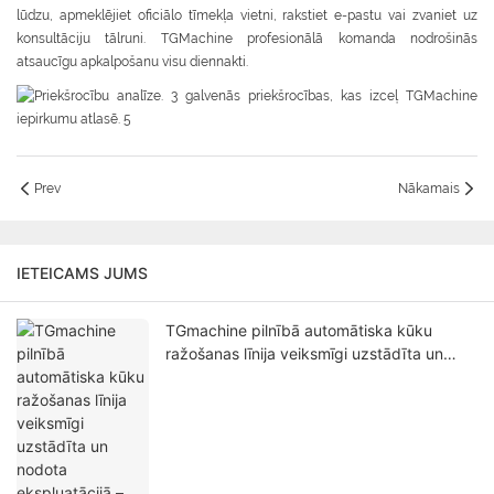
lūdzu, apmeklējiet oficiālo tīmekļa vietni, rakstiet e-pastu vai zvaniet uz
konsultāciju tālruni. TGMachine profesionālā komanda nodrošinās
atsaucīgu apkalpošanu visu diennakti.
Prev
Nākamais
IETEICAMS JUMS
TGmachine pilnībā automātiska kūku
ražošanas līnija veiksmīgi uzstādīta un
nodota ekspluatācijā – vieda maizes
ceptuves automatizācija pircējiem visā
pasaulē