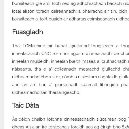
bunaiteach glè àrd. Bidh seo ag adhbhrachadh bacadh uidh
ìosal airson toradh deireannach; a bharrachd air sin, bidh
bunaiteach a’ toirt buaidh air adhartas coimiseanadh uidh
Fuasgladh
Tha TGMachine air bunait giullachd thuigseach a tho
innealachaidh CNC ro-mhòr agus cruinneachadh de chòrr 
innealan muilleidh, innealan bleith, msaa.), a’ cruthachad
nàiseanta, tha e a’ coileanadh mearachd giullachd ph
uidheamachd bhon stòr; còmhla ri siostam riaghlaidh giulla
ann an àm fìor, a’ giorrachadh cearcall lìbhrigidh ph
uidheamachd san fharsaingeachd.
Taic Dàta
Às dèidh dhaibh loidhne cinneasachaidh siùcairean bog 
dheas Àisia an ìre teisteanais toraidh aca ag èirigh bho