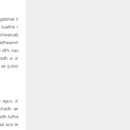
abhail ri
luaithe +
chearcall
aitheamh
a 18% nas
bidh e a’
 air 5,000
 agus, a’
chadh air
idh lùtha
il aca le