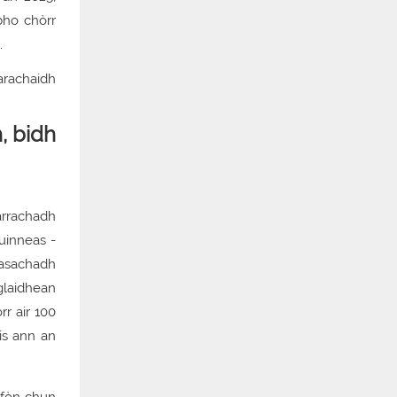
bho chòrr
.
, bidh
arrachadh
uinneas -
easachadh
laidhean
r air 100
is ann an
r fòn chun