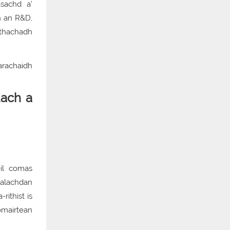
sachd a’
n an R&D,
àthachadh
dach a
eil comas
malachdan
ithist is
iomairtean