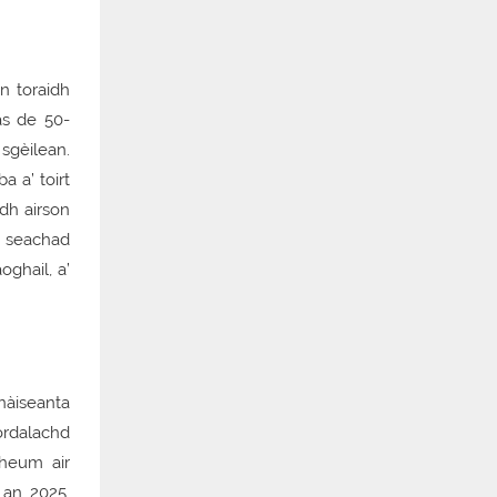
n toraidh
as de 50-
sgèilean.
 a’ toirt
dh airson
t seachad
oghail, a’
nàiseanta
rdalachd
heum air
 an 2025,