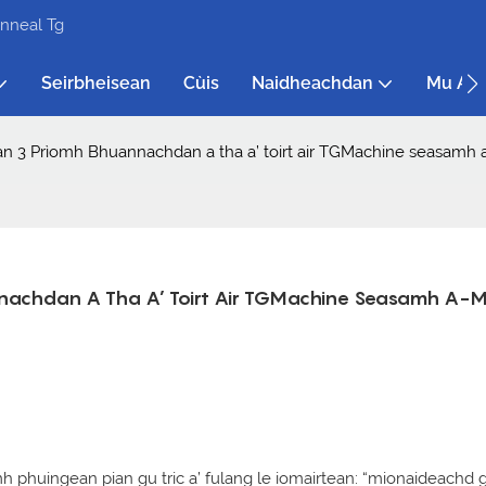
nneal Tg
Seirbheisean
Cùis
Naidheachdan
Mu Ar 
 3 Prìomh Bhuannachdan a tha a’ toirt air TGMachine seasamh 
chdan A Tha A’ Toirt Air TGMachine Seasamh A-M
h phuingean pian gu tric a’ fulang le iomairtean: “mionaideachd 