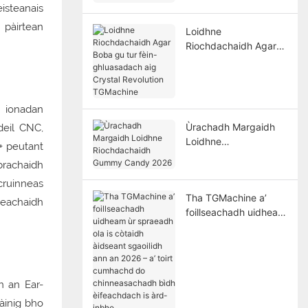
isteanais
Mhòr
n pàirtean
Loidhne
Riochdachaidh Agar
Boba gu tur fèin-
ghluasadach aig
Crystal Revolution
TGMachine
 ionadan
Ùrachadh Margaidh
deil CNC,
Loidhne
0+ peutant
Riochdachaidh
brachaidh
Gummy Candy 2026
 cruinneas
Tha TGMachine a’
neachaidh
foillseachadh uidheam
ùr spraeadh ola is
còtaidh àidseant
sgaoilidh ann an 2026
– a’ toirt cumhachd do
n an Ear-
chinneasachadh bìdh
èifeachdach is àrd-
àinig bho