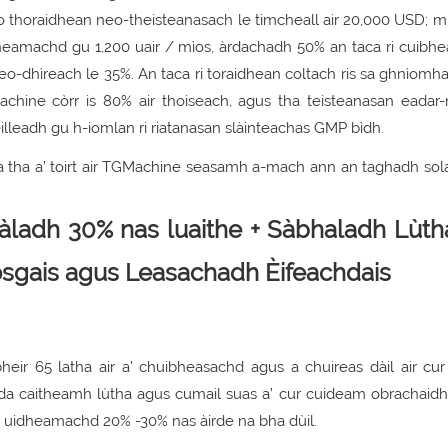
o thoraidhean neo-theisteanasach le timcheall air 20,000 USD; 
dheamachd gu 1,200 uair / mìos, àrdachadh 50% an taca ri cuibhe
dhìreach le 35%. An taca ri toraidhean coltach ris sa ghnìomha
hine còrr is 80% air thoiseach, agus tha teisteanasan eadar-
èilleadh gu h-iomlan ri riatanasan slàinteachas GMP bìdh.
 Stàladh 30% nas luaithe + Sàbhaladh Lùth
sgais agus Leasachadh Èifeachdais
bheir 65 latha air a’ chuibheasachd agus a chuireas dàil air cur
àrda caitheamh lùtha agus cumail suas a’ cur cuideam obrachaidh
 de uidheamachd 20% -30% nas àirde na bha dùil.