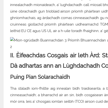
innealachadh mionaideach, a’ lughdachadh call mìosail bh
ùine obrachaidh gun trioblaid airson prìomh phàirtean ui
ghnìomhachais, ag àrdachadh comas cinneasachaidh gu neo-
cruinneas giollachd prìomh phàirtean uidheamachd TGMac
leithid EU CE agus US UL air a h-uile toradh fhaighinn, a’ g
II. Èifeachdas Cosgais air leth Àrd:
Dà adhartas ann an Lùghdachadh Co
Puing Pian Solarachaidh
Tha stàladh iom-fhillte aig innealan bìdh traidiseanta, a 
cinneasachaidh; a bharrachd air an sin, bidh cosgaisean 
mòr orra, leis a’ chosgais iomlan seilbh (TCO) airson cuid