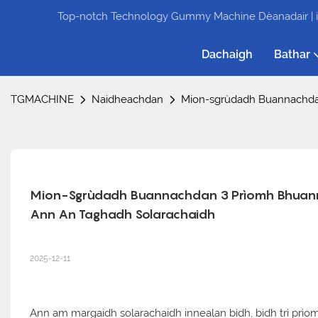
Top-notch Technology Gummy Machine Dèanadair | i
Dachaigh
Bathar
TGMACHINE
Naidheachdan
Mion-sgrùdadh Buannachdan
Mion-Sgrùdadh Buannachdan 3 Prìomh Bhuanna
Ann An Taghadh Solarachaidh
2025-12-11
Ann am margaidh solarachaidh innealan bìdh, bidh trì prìom