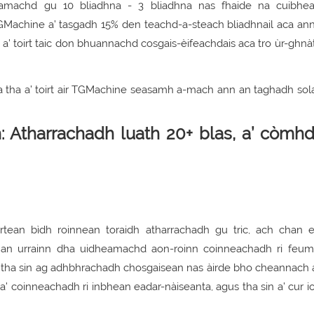
heamachd gu 10 bliadhna - 3 bliadhna nas fhaide na cuibhea
GMachine a’ tasgadh 15% den teachd-a-steach bliadhnail aca an
a’ toirt taic don bhuannachd cosgais-èifeachdais aca tro ùr-ghn
h: Atharrachadh luath 20+ blas, a’ còmh
irtean bìdh roinnean toraidh atharrachadh gu tric, ach chan 
han urrainn dha uidheamachd aon-roinn coinneachadh ri feu
ha sin ag adhbhrachadh chosgaisean nas àirde bho cheannach a-r
d a’ coinneachadh ri inbhean eadar-nàiseanta, agus tha sin a’ cur 
.