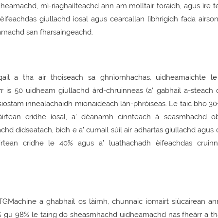
eamachd, mì-riaghailteachd ann am molltair toraidh, agus ìre te
 èifeachdas giullachd ìosal agus cearcallan lìbhrigidh fada airso
eamachd san fharsaingeachd.
gail a tha air thoiseach sa ghnìomhachas, uidheamaichte le
is 50 uidheam giullachd àrd-chruinneas (a’ gabhail a-steach 
h siostam innealachaidh mionaideach làn-phròiseas. Le taic bho 3
àirtean cridhe ìosal, a’ dèanamh cinnteach à seasmhachd o
chd didseatach, bidh e a’ cumail sùil air adhartas giullachd agus
àirtean cridhe le 40% agus a’ luathachadh èifeachdas cruin
TGMachine a ghabhail os làimh, chunnaic iomairt siùcairean an
 83% gu 98% le taing do sheasmhachd uidheamachd nas fheàrr a th