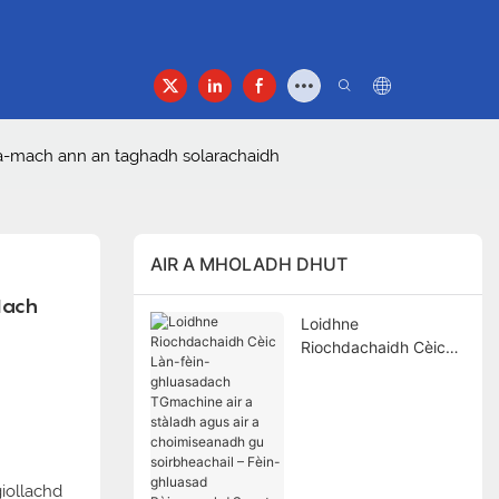
Deidhinn
Cuir Fios
a-mach ann an taghadh solarachaidh
AIR A MHOLADH DHUT
ach 
Loidhne
Riochdachaidh Cèic
Làn-fèin-ghluasadach
TGmachine air a
stàladh agus air a
choimiseanadh gu
soirbheachail – Fèin-
ghluasad Bèicearachd
giollachd