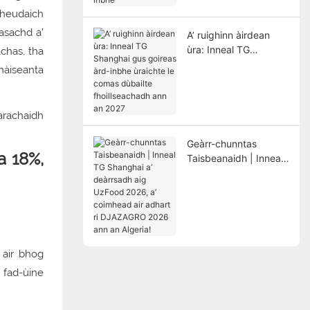
inbhe
mheudaich
asachd a’
A’ ruighinn àirdean
ùra: Inneal TG
chas, tha
Shanghai gus goireas
nàiseanta
àrd-inbhe ùraichte le
comas dùbailte
fhoillseachadh ann an
2027
Geàrr-chunntas
a 18%,
Taisbeanaidh | Inneal
TG Shanghai a’
deàrrsadh aig UzFood
2026, a’ coimhead air
adhart ri DJAZAGRO
2026 ann an Algeria!
 air bhog
 fad-ùine