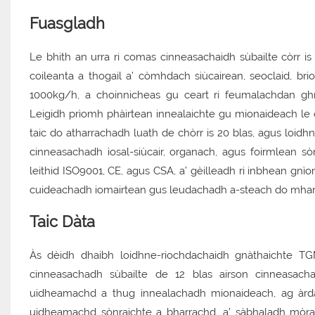
Fuasgladh
Le bhith an urra ri comas cinneasachaidh sùbailte còrr i
coileanta a thogail a’ còmhdach siùcairean, seoclaid, br
1000kg/h, a choinnicheas gu ceart ri feumalachdan ghn
Leigidh prìomh phàirtean innealaichte gu mionaideach le 
taic do atharrachadh luath de chòrr is 20 blas, agus lo
cinneasachadh ìosal-siùcair, organach, agus foirmlean sòn
leithid ISO9001, CE, agus CSA, a’ gèilleadh ri inbhean gnìo
cuideachadh iomairtean gus leudachadh a-steach do mhar
Taic Dàta
Às dèidh dhaibh loidhne-riochdachaidh gnàthaichte TG
cinneasachadh sùbailte de 12 blas airson cinneasac
uidheamachd a thug innealachadh mionaideach, ag àr
uidheamachd sònraichte a bharrachd, a’ sàbhaladh mòra