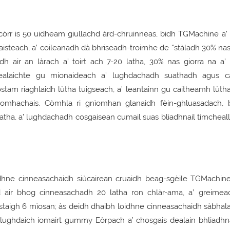
rr is 50 uidheam giullachd àrd-chruinneas, bidh TGMachine a’ g
teach, a’ coileanadh dà bhriseadh-troimhe de “stàladh 30% nas 
h air an làrach a’ toirt ach 7-20 latha, 30% nas giorra na a’ 
nealaichte gu mionaideach a’ lughdachadh suathadh agus c
stam riaghlaidh lùtha tuigseach, a’ leantainn gu caitheamh lùth
ìomhachais. Còmhla ri gnìomhan glanaidh fèin-ghluasadach, 
atha, a’ lughdachadh cosgaisean cumail suas bliadhnail timcheall
hne cinneasachaidh siùcairean cruaidh beag-sgèile TGMachine
ad air bhog cinneasachadh 20 latha ron chlàr-ama, a’ greimea
taigh 6 mìosan; às deidh dhaibh loidhne cinneasachaidh sàbhala
ughdaich iomairt gummy Eòrpach a’ chosgais dealain bhliadhna