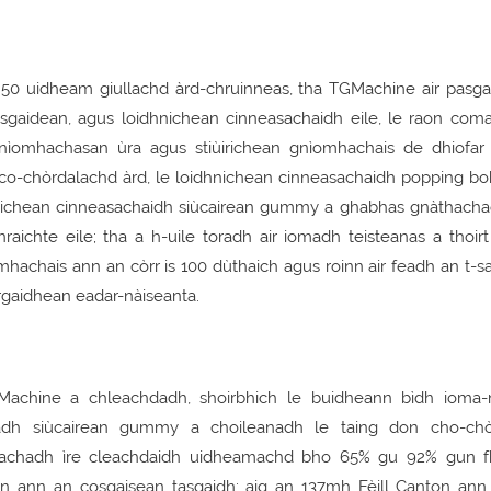
s 50 uidheam giullachd àrd-chruinneas, tha TGMachine air pasga
iosgaidean, agus loidhnichean cinneasachaidh eile, le raon com
ìomhachasan ùra agus stiùirichean gnìomhachais de dhiofar 
co-chòrdalachd àrd, le loidhnichean cinneasachaidh popping boba
idhnichean cinneasachaidh siùcairean gummy a ghabhas gnàthacha
raichte eile; tha a h-uile toradh air iomadh teisteanas a thoir
mhachais ann an còrr is 100 dùthaich agus roinn air feadh an t-sa
gaidhean eadar-nàiseanta.
Machine a chleachdadh, shoirbhich le buidheann bìdh ioma-
hadh siùcairean gummy a choileanadh le taing don cho-chò
dachadh ìre cleachdaidh uidheamachd bho 65% gu 92% gun f
n ann an cosgaisean tasgaidh; aig an 137mh Fèill Canton ann