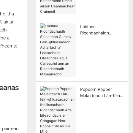
Smart airson
Ceannaichean
hd, tha
Cruinneil
% air an
Loidhne
hadh
Riochdachaidh
ne a’
Siùcairean Gummy
Fèin-ghluasadach
fheàrr le
Adhartach a’
Leasachadh
Èifeachdas agus
Càileachd ann an
Riochdachadh
Milseanachd
teanas
Popcorn Popper
Malairteach Làn-fèin-
ghluasadach air
fhoillseachadh:
Riochdachadh Àrd-
Èifeachdach le
Grìogagan Neo-
 pàirtean
Phopaichte as Glè