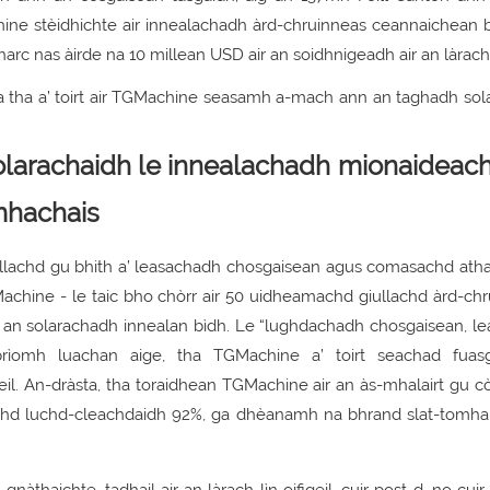
hine stèidhichte air innealachadh àrd-chruinneas ceannaichean 
harc nas àirde na 10 millean USD air an soidhnigeadh air an làrach
olarachaidh le innealachadh mionaideach
mhachais
llachd gu bhith a’ leasachadh chosgaisean agus comasachd ath
chine - le taic bho chòrr air 50 uidheamachd giullachd àrd-chr
n an solarachadh innealan bìdh. Le “lughdachadh chosgaisean, l
rìomh luachan aige, tha TGMachine a’ toirt seachad fuasg
. An-dràsta, tha toraidhean TGMachine air an às-mhalairt gu còr
achd luchd-cleachdaidh 92%, ga dhèanamh na bhrand slat-tomha
àthaichte, tadhail air an làrach-lìn oifigeil, cuir post-d, no cui