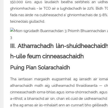
150,000 iùro, agus leudaich beatha seirbheis an uid
ghnìomhachais - le TCO air a lughdachadh le 22%. Bidh T
fada nas àirde na cuibheasachd a’ ghnìomhachais de 5-8%, 
teicneòlais giullachd.
III. Atharrachadh làn-shuidheachaid
h-uile feum cinneasachaidh
Puing Pian Solarachaidh
Tha iarrtasan margaidh eugsamhail ag iarraidh air ioma
atharrachaidh math aig uidheamachd thraidiseanta — c
cinneasachaidh ioma-bhlas agus ioma-shònrachaidh, agus t
a-rithist; a bharrachd air sin, chan eil cuid de uidheamach
a tha ag amas air às-mhalairt ann an cunnart bho gèilleadh