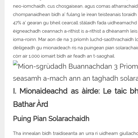
neo-iomchaidh, cus chosgaisean, agus comas atharrachaid
chompanaidhean bìdh a’ fulang le ìrean teisteanais toraidh
47% a’ gearan gu bheil cearcall stàlaidh fada uidheamachd t
èigneachadh ceannach a-rithist is a-rithist a dhèanamh l
ioma-roinn. Mar aon de na 3 prìomh luchd-saothrachaidh l
dèiligeadh gu mionaideach ris na puingean pian solarachaid
còrr air 1,000 iomairt bìdh air feadh an t-saoghail.
I. Mionaideachd as àirde: Le taic 
Bathar Àrd
Puing Pian Solarachaidh
Tha innealan bìdh traidiseanta an urra ri uidheam giullac