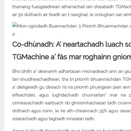
tharraing fuasglaidhean atharrachail làn-shealladh TGMac
air 50 dùthaich air feadh an t-saoghail, le òrdughan san am
Co-dhùnadh: A’ neartachadh luach s
TGMachine a’ fàs mar roghainn gnìo
Bho bhith a’ dèanamh adhartasan mionaideach ann an giu
làn-shuidheachaidhean, tha trì prìomh bhuannachdan TGMa
a’ dèiligeadh gu dìreach ris na prìomh phuingean pian an
èifeachdais, agus lughdachadh chunnartan” mar na p
cinneasachaidh earbsach do ghnìomhachasan bìdh cruinneil
dùthaich agus roinn, le ìre ath-cheannach 35% agus sàs
solarachadh agus taghadh innealan bìdh.
Airson tuilleadh fiosrachaidh mun toradh no fuasglaidhean gn