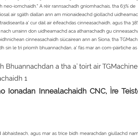
h neo-iomchaidh.” A rèir rannsachadh gnìomhachais, tha 63% de
 ìosal air sgàth diallan ann am mionaideachd giollachd uidheamac
raidiseanta a’ cur dàil air èifeachdas cinneasachaidh, agus tha 38
eis nach urrainn don uidheamachd aca atharrachadh gu cinneasac
oidhnichean cinneasachaidh siùcairean ann an Sìona, tha TGMachi
h sin le trì prìomh bhuannachdan, a’ fàs mar an com-pàirtiche as 
bho Ionadan Innealachaidh CNC, Ìre Teis
hd àbhaisteach, agus mar as trice bidh mearachdan giullachd nam