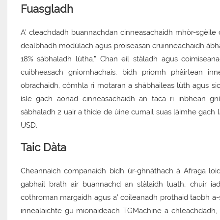
Fuasgladh
A’ cleachdadh buannachdan cinneasachaidh mhòr-sgèile cò
dealbhadh modúlach agus pròiseasan cruinneachaidh àbhais
18% sàbhaladh lùtha.” Chan eil stàladh agus coimiseanad
cuibheasach gnìomhachais; bidh prìomh phàirtean in
obrachaidh, còmhla ri motaran a shàbhaileas lùth agus sio
ìsle gach aonad cinneasachaidh an taca ri inbhean gn
sàbhaladh 2 uair a thìde de ùine cumail suas làimhe gach l
USD.
Taic Dàta
Cheannaich companaidh bìdh ùr-ghnàthach à Afraga loid
gabhail brath air buannachd an stàlaidh luath, chuir i
cothroman margaidh agus a’ coileanadh prothaid taobh a-s
innealaichte gu mionaideach TGMachine a chleachdadh, l