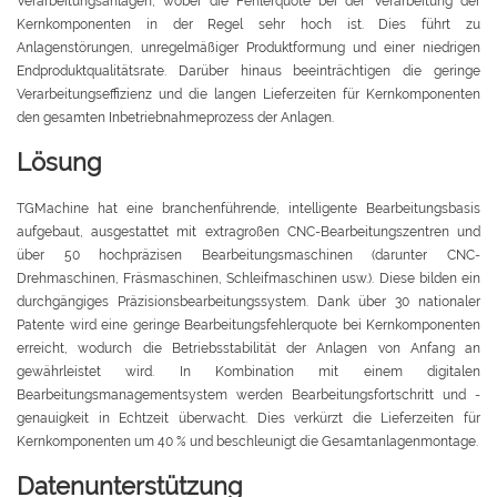
Verarbeitungsanlagen, wobei die Fehlerquote bei der Verarbeitung der
Kernkomponenten in der Regel sehr hoch ist. Dies führt zu
Anlagenstörungen, unregelmäßiger Produktformung und einer niedrigen
Endproduktqualitätsrate. Darüber hinaus beeinträchtigen die geringe
Verarbeitungseffizienz und die langen Lieferzeiten für Kernkomponenten
den gesamten Inbetriebnahmeprozess der Anlagen.
Lösung
TGMachine hat eine branchenführende, intelligente Bearbeitungsbasis
aufgebaut, ausgestattet mit extragroßen CNC-Bearbeitungszentren und
über 50 hochpräzisen Bearbeitungsmaschinen (darunter CNC-
Drehmaschinen, Fräsmaschinen, Schleifmaschinen usw.). Diese bilden ein
durchgängiges Präzisionsbearbeitungssystem. Dank über 30 nationaler
Patente wird eine geringe Bearbeitungsfehlerquote bei Kernkomponenten
erreicht, wodurch die Betriebsstabilität der Anlagen von Anfang an
gewährleistet wird. In Kombination mit einem digitalen
Bearbeitungsmanagementsystem werden Bearbeitungsfortschritt und -
genauigkeit in Echtzeit überwacht. Dies verkürzt die Lieferzeiten für
Kernkomponenten um 40 % und beschleunigt die Gesamtanlagenmontage.
Datenunterstützung