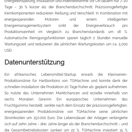
Energieeinsparung. Installation und Inbetriebnahme vor Ort dauern nur 7–20
Tage – 30 % kürzer als der Branchendurchschnitt. Präzisionsgefertigte
Kernkomponenten reduzieren Reibung und Verschleiß. In Kombination mit
energiesparenden Motoren und einem intelligenten
Energiemanagementsystem sinkt der Energieverbrauch pro
Produktionseinheit im Vergleich zu Branchenstandards um 18 %.
Automatische Reinigungsfunktionen sparen täglich 2 Stunden manuelle
Wartungszeit und reduzieren die jährlichen Wartungskosten um ca. 5.000
USD.
Datenunterstützung
Ein afrikanisches Lebensmittel-Startup erwarb die Kleinserien-
Produktionslinie für Hartbonbons von TGMachine und konnte dank der
schnellen Installation die Produktion 20 Tage früher als geplant aufnehmen.
So nutzte das Unternehmen Marktchancen und erzielte innerhalb von
sechs Monaten Gewinn. Ein europäisches Unternehmen, das
Fruchtgummis herstellt, senkte nach dem Einsatz der präzisionsgefertigten,
energiesparenden Produktionslinie von TGMachine seine jährlichen
Stromkosten um 150.000 Euro. Die Lebensdauer der Anlagen verlängerte
sich auf zehn Jahre – drei Jahre länger als der Branchendurchschnitt – und
die Gesamtbetriebskosten sanken um 22 %. TGMachine investiert 15 %