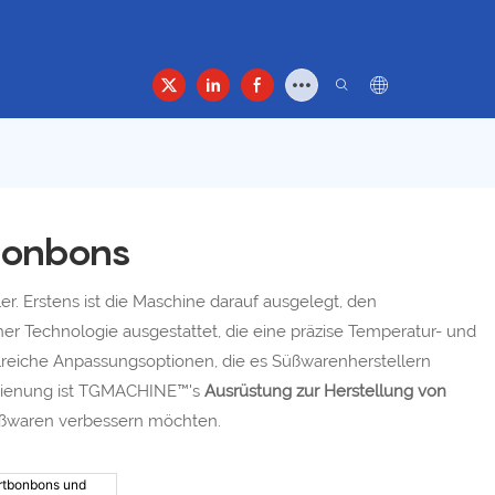
 Uns
Kontakt
bonbons
ler. Erstens ist die Maschine darauf ausgelegt, den
icher Technologie ausgestattet, die eine präzise Temperatur- und
hlreiche Anpassungsoptionen, die es Süßwarenherstellern
 Bedienung ist TGMACHINE™'s
Ausrüstung zur Herstellung von
Süßwaren verbessern möchten.