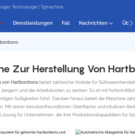
siger Technologie | Tgmachine
Dienstleistungen
Fall
Nachrichten
Über
tbonbons
ne Zur Herstellung Von Hart
ng von Hartbonbons
bietet zahlreiche Vorteile für Süßwarenherstel
 steigern und die Arbeitskosten zu senken. Es ist mit fortschrittl
rtigen Süßigkeiten führt. Darüber hinaus bietet die Maschine za
eren. Mit seiner benutzerfreundlichen Oberfläche und intuitiven
te Lösung für Unternehmen, die ihre Produktionskapazitäten für 