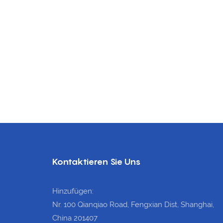
tunde
 einem
, einem
Vakuum-
 Ablageeinheit
Kontaktieren Sie Uns
Hinzufügen:
Nr. 100 Qianqiao Road, Fengxian Dist, Shanghai,
China 201407