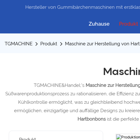
Hersteller von Gummibärchenmaschinen mit erstklas
Zuhause
Produkt
TGMACHINE
Produkt
Maschine zur Herstellung von Har
Maschi
TGMACHINE&Handel;'s
Maschine zur Herstellu
Süßwarenproduktionsprozess zu rationalisieren, die Effizienz zu
Kühlkontrolle ermöglicht, was zu gleichbleibend hochwe
ermöglichen, einzigartige und auffällige Designs zu krei
Hartbonbons
ist die perfek
Produkt