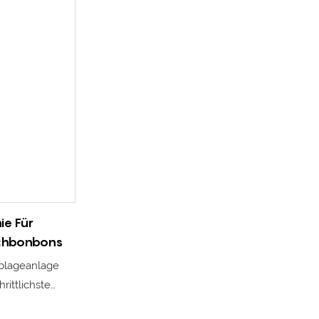
ie Für
chbonbons
blageanlage
hrittlichste
n China und