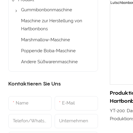
Gummibonbonmaschine
Gummibärchen-
Maschine zur Herstellung von
Produktionslinie
Hartbonbons
Hilfsausrüstung für die
Marshmallow-Maschine
Gummibärchenherstellung
Poppende Boba-Maschine
Gummiartiger Schimmel
Andere Süßwarenmaschine
Zuckerschleiftrommel
Ölbeschichtungsmaschine
Kontaktieren Sie Uns
Bonbonbeschichtungspfann
Produkti
e
Hartbon
Name
E-Mail
Tabletts und
YT-200: Da
Transportwagen
Produktions
Telefon/WhatsApp
Unternehmen
mit vielfäl
Automatische