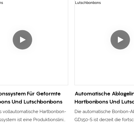
onssystem Für Geformte
Automatische Ablagelin
bons Und Lutschbonbons
Hartbonbons Und Luts
s vollautomatische Hartbonbon-
Die automatische Bonbon-A
system ist eine Produktionslinie
GD150-S ist derzeit die fortsc
tigen Funktionen, die
Bonbon-Produktionsanlage i