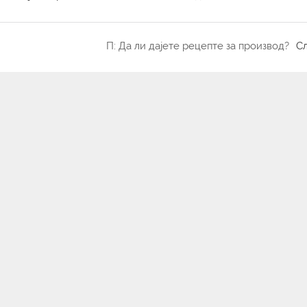
П: Да ли дајете рецепте за производ?
С