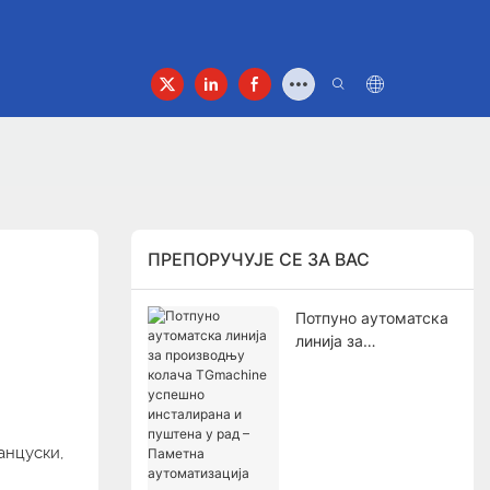
ПРЕПОРУЧУЈЕ СЕ ЗА ВАС
Потпуно аутоматска
линија за
производњу колача
TGmachine успешно
инсталирана и
пуштена у рад –
анцуски,
Паметна
аутоматизација