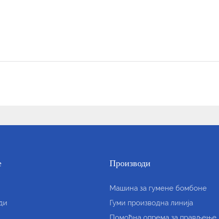
е
Производи
Машина за гумене бомбоне
ди
Гуми производна линија
Помоћна опрема за прављење 