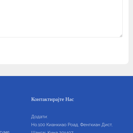
Контактирајте Нас
Додати:
Но.100 Кианкиао Роад, Фенгкиан Дист,
гуме
Шангај, Кина 201407