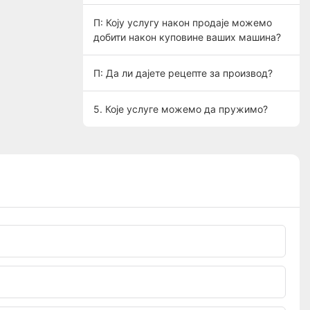
П: Коју услугу након продаје можемо
добити након куповине ваших машина?
П: Да ли дајете рецепте за производ?
5. Које услуге можемо да пружимо?