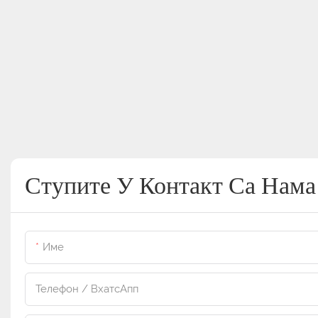
Ступите У Контакт Са Нама
Име
Телефон / ВхатсАпп