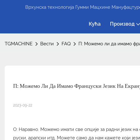
Врхунска технологија Гумми Мацхине Мануфацтуре
Кућа
Производ
TGMACHINE
Вести
FAQ
П: Можемо ли да имамо фра
П: Можемо Ли Да Имамо Француски Језик На Екран
2023-09-22
О: Наравно. Можемо имати све опције за радни језик на
руски, арапски итд. Можете само да нам кажете који јез