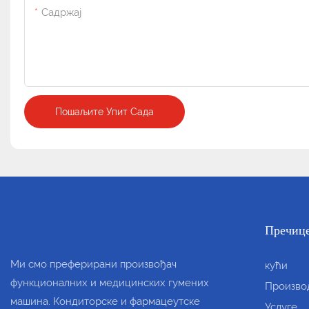
Садржај
Пошаљите Упит Сада
Пречиц
Ми смо преферирани произвођач
кући
функционалних и медицинских гумених
Произво
машина. Кондиторске и фармацеутске
Услуге