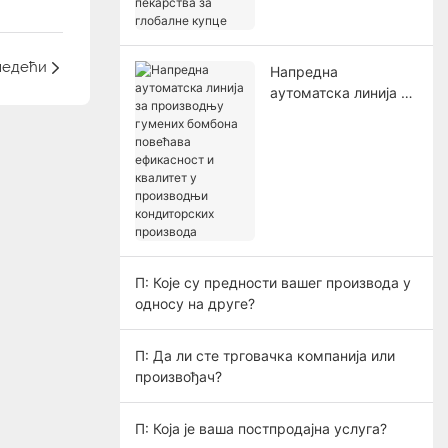
пекарства за
глобалне купце
ледећи
Напредна
аутоматска линија за
производњу гумених
бомбона повећава
ефикасност и
квалитет у
производњи
кондиторских
производа
П: Које су предности вашег производа у
односу на друге?
П: Да ли сте трговачка компанија или
произвођач?
П: Која је ваша постпродајна услуга?