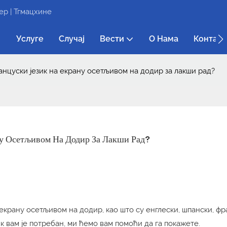
р | Тгмацхине
Услуге
Случај
Вести
О Нама
Контакт
нцуски језик на екрану осетљивом на додир за лакши рад?
у Осетљивом На Додир За Лакши Рад?
 екрану осетљивом на додир, као што су енглески, шпански, фр
ик вам је потребан, ми ћемо вам помоћи да га покажете.