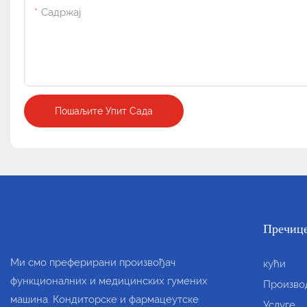
Садржај
Пошаљите Упит Сада
Пречиц
Ми смо преферирани произвођач
кући
функционалних и медицинских гумених
Произво
машина. Кондиторске и фармацеутске
Услуге