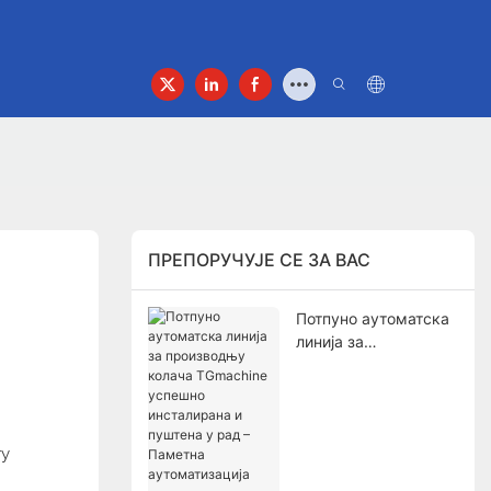
ПРЕПОРУЧУЈЕ СЕ ЗА ВАС
Потпуно аутоматска
линија за
производњу колача
TGmachine успешно
инсталирана и
пуштена у рад –
гу
Паметна
аутоматизација