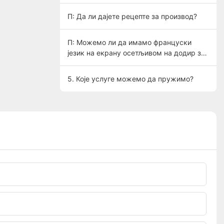
П: Да ли дајете рецепте за производ?
П: Можемо ли да имамо француски
језик на екрану осетљивом на додир за
лакши рад?
5. Које услуге можемо да пружимо?