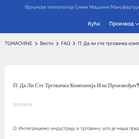
Врхунска технологија Гумми Мацхине Мануфацтуре
Кућа
Производ
TGMACHINE
Вести
FAQ
П: Да ли сте трговачка ком
П: Да Ли Сте Трговачка Компанија Или Произвођач
2023-09-22
О: Интегришемо индустрију и трговину, што је наша пр