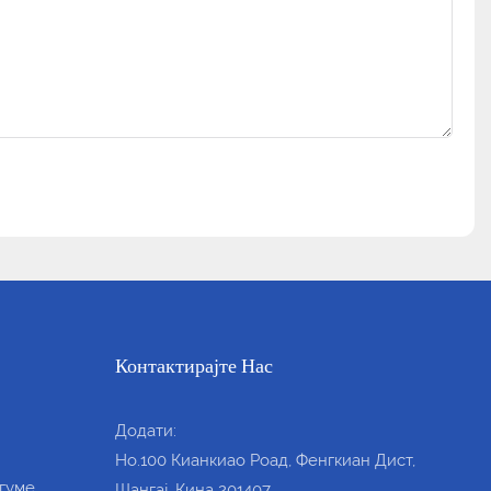
Контактирајте Нас
Додати:
Но.100 Кианкиао Роад, Фенгкиан Дист,
гуме
Шангај, Кина 201407