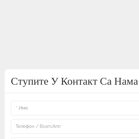
Ступите У Контакт Са Нама
Име
Телефон / ВхатсАпп