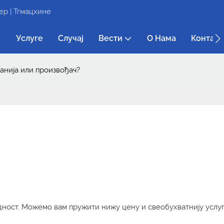
р | Тгмацхине
Услуге
Случај
Вести
О Нама
Контакт
панија или произвођач?
?
едност. Можемо вам пружити нижу цену и свеобухватнију услу