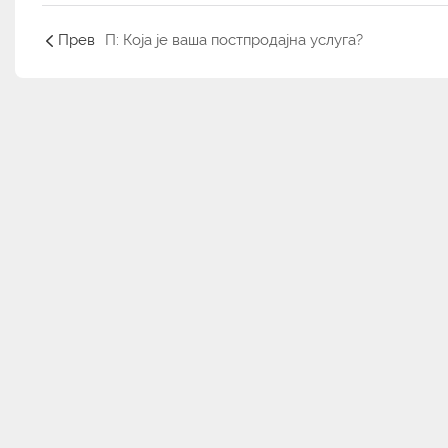
Прев
П: Која је ваша постпродајна услуга?