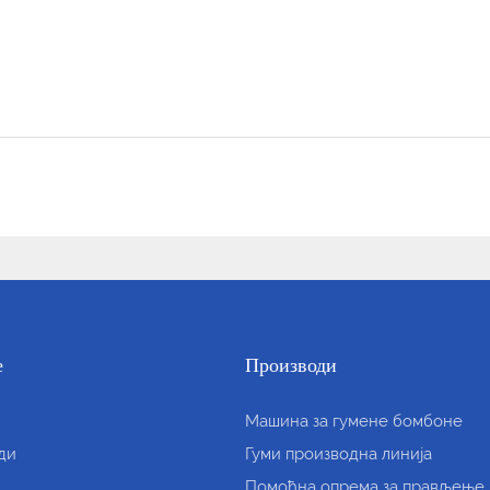
е
Производи
Машина за гумене бомбоне
ди
Гуми производна линија
Помоћна опрема за прављење 