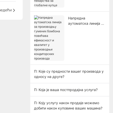
пекарства за
глобалне купце
ледећи
Напредна
аутоматска линија за
производњу гумених
бомбона повећава
ефикасност и
квалитет у
производњи
кондиторских
производа
П: Које су предности вашег производа у
односу на друге?
П: Која је ваша постпродајна услуга?
П: Коју услугу након продаје можемо
добити након куповине ваших машина?