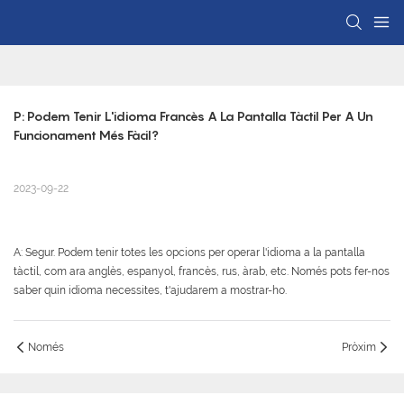
P: Podem Tenir L'idioma Francès A La Pantalla Tàctil Per A Un 
Funcionament Més Fàcil?
2023-09-22
A: Segur. Podem tenir totes les opcions per operar l'idioma a la pantalla
tàctil, com ara anglès, espanyol, francès, rus, àrab, etc. Només pots fer-nos
saber quin idioma necessites, t'ajudarem a mostrar-ho.
Només
Pròxim