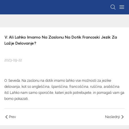
V: Ali Lahko Imamo Na Zaslonu Na Dotik Francoski Jezik Za 
Lažje Delovanje?
2023-09-22
O: Seveda. Na zaslonu na dotik imamo lahko vse možnosti za jezike
delovanja, kot so angleščina, španščina, francoščina, ruščina, arabščina
itd. Lahko nam samo sporočite, kateri jezik potrebujete, in pomagali vam ga
bomo pokazati.
Prev
Naslednji