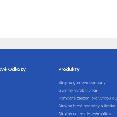
ové Odkazy
Produkty
Stroj na gumové bonbóny
Gummy výrobní linka
Pomocné zařízení pro výrobu g
Stroj na tvrdé bonbóny a lízátka
Stroj na cukroví Marshmallow