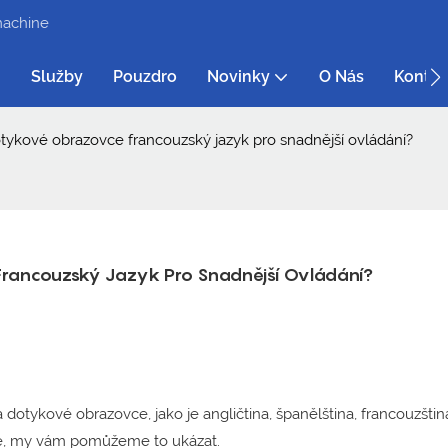
machine
Služby
Pouzdro
Novinky
O Nás
Kontak
ykové obrazovce francouzský jazyk pro snadnější ovládání?
rancouzský Jazyk Pro Snadnější Ovládání?
tykové obrazovce, jako je angličtina, španělština, francouzština,
ete, my vám pomůžeme to ukázat.