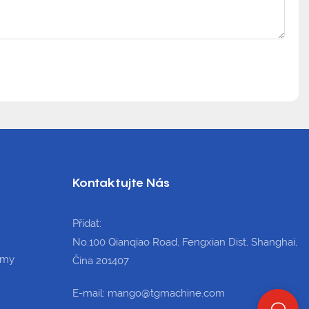
Kontaktujte Nás
Přidat:
No.100 Qianqiao Road, Fengxian Dist, Shanghai,
umy
Čína 201407
E-mail: mango@tgmachine.com