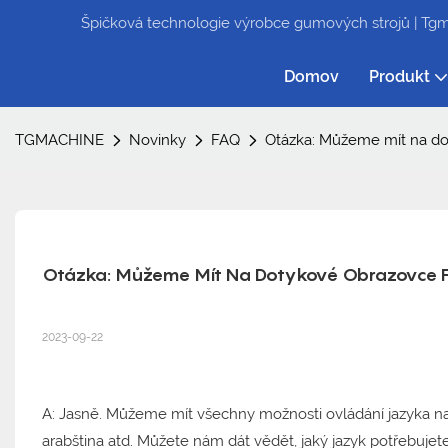
Špičková technologie výrobce gumových strojů | Tg
Domov
Produkt
TGMACHINE
Novinky
FAQ
Otázka: Můžeme mít na dot
Otázka: Můžeme Mít Na Dotykové Obrazovce F
2023-09-22
A: Jasně. Můžeme mít všechny možnosti ovládání jazyka na do
arabština atd. Můžete nám dát vědět, jaký jazyk potřebuj