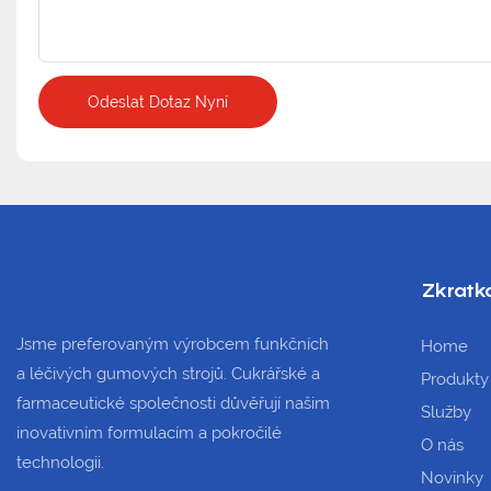
Odeslat Dotaz Nyní
Zkratk
Jsme preferovaným výrobcem funkčních
Home
a léčivých gumových strojů. Cukrářské a
Produkty
farmaceutické společnosti důvěřují našim
Služby
inovativním formulacím a pokročilé
O nás
technologii.
Novinky