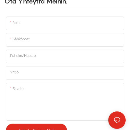
Ota Yhteyttä Meihin.
Nimi
Sähköposti
Puhelin/hatsap
Yhtiö
Sisältö