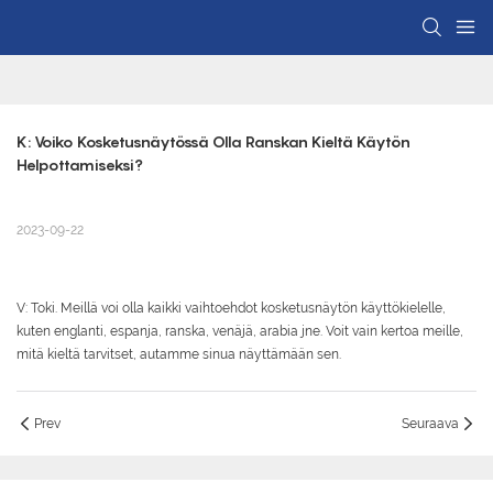
K: Voiko Kosketusnäytössä Olla Ranskan Kieltä Käytön 
Helpottamiseksi?
2023-09-22
V: Toki. Meillä voi olla kaikki vaihtoehdot kosketusnäytön käyttökielelle,
kuten englanti, espanja, ranska, venäjä, arabia jne. Voit vain kertoa meille,
mitä kieltä tarvitset, autamme sinua näyttämään sen.
Prev
Seuraava