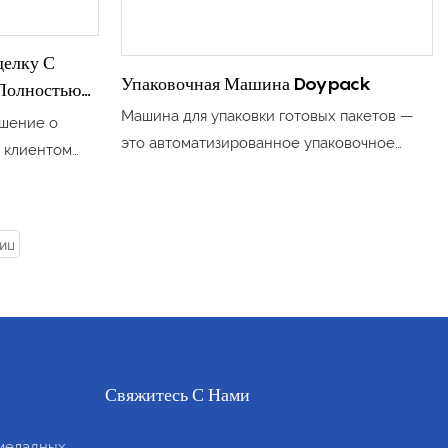
делку С
Упаковочная Машина Doypack
Полностью
ий
Машина для упаковки готовых пакетов —
ашение о
печения
это автоматизированное упаковочное
м клиентом
Мощностей
решение, предназначенное для
стью
наполнения и запечатывания широкого
одственной
спектра предварительно сформированных
есу
пакетов с высокой эффективностью,
его
точностью и стабильностью.
Свяжитесь С Нами
меладных