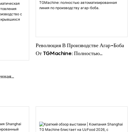
Революция В Производстве Агар-Боба
От TGMachine: Полностью
Автоматизированная Линия По
Производству Агар-Боба.
енная
я Попкорна:
водство С
м