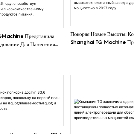
тремительным развитием
о рынка жевательные
и одной из самых
их категорий товаров в
Покоряя Новые Высоты: К
GMachine Представила
ители все чаще ищут
Shanghai TG Machine Пр
дование Для Нанесения
конфеты с разнообразными
Модернизированный
окрытий И Разделительных
влекательной формой,
Высокотехнологичный Зав
торое Появится В 2026
ными ингредиентами и
Удвоенной Мощностью В 2
бствуя Эффективному И
итательной ценностью.
твенному Производству
 производителям конфет
итания.
на эти рыночные тенденции,
hai Daji Industrial
современную линию по
 жевательных конфет,
ю процессы варки,
охлаждения, извлечения из