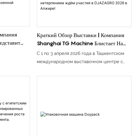
омпания
Краткий Обзор Выставки | Компания
едставит
Shanghai TG Machine Блистает На
UzFood 2026, С Нетерпением Ждём
С 1 по 3 апреля 2026 года в Ташкентском
од С
Участия В DJAZAGRO 2026 В Алжире!
международном выставочном центре с
027 Году.
большим размахом прошла 25-я
Узбекистанская международная выставка
продуктов питания, ингредиентов,
технологий переработки и упаковки
(UzFood 2026).