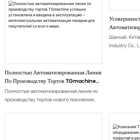
Усовершенс
Автоматизи
Производств
Шанхай, Кита
Повышает Э
Industry Co., 
Кондитерско
передовой ав
производству
представляю
Полностью Автоматизированная Линия
производств
По Производству Тортов TGmachine
разработанно
Успешно Установлена ​​и Введена В
Полностью автоматизированная линия по
производител
Эксплуатацию – Интеллектуальная
производству тортов нового поколения
повысить эфф
Автоматизация Пекарни Для
объединяет процессы замешивания теста,
обеспечить с
Покупателей Со Всего Мира.
выкладывания, выпечки, извлечения из
продукции и 
форм, охлаждения, наполнения и упаковки
мировой спр
в единую систему, управляемую ПЛК.
жевательные 