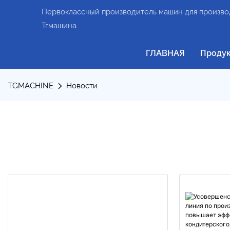
Первоклассный производитель машин для производ
Тгмашина
ГЛАВНАЯ
Проду
TGMACHINE
Новости