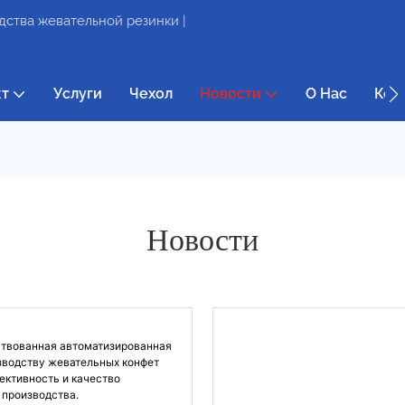
ства жевательной резинки |
кт
Услуги
Чехол
Новости
О Нас
Кон
Новости