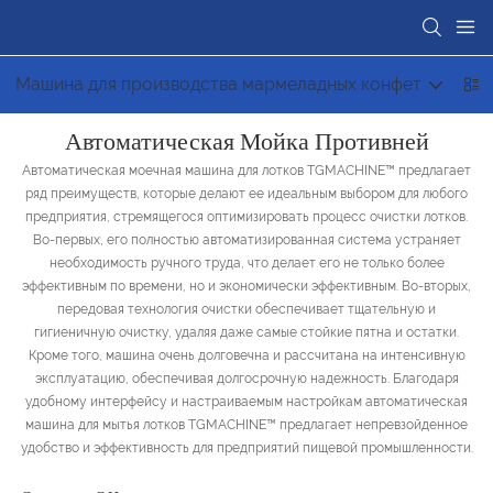
Машина для производства мармеладных конфет
М
Автоматическая Мойка Противней
Автоматическая моечная машина для лотков TGMACHINE™ предлагает
ряд преимуществ, которые делают ее идеальным выбором для любого
предприятия, стремящегося оптимизировать процесс очистки лотков.
Во-первых, его полностью автоматизированная система устраняет
необходимость ручного труда, что делает его не только более
эффективным по времени, но и экономически эффективным. Во-вторых,
передовая технология очистки обеспечивает тщательную и
гигиеничную очистку, удаляя даже самые стойкие пятна и остатки.
Кроме того, машина очень долговечна и рассчитана на интенсивную
эксплуатацию, обеспечивая долгосрочную надежность. Благодаря
удобному интерфейсу и настраиваемым настройкам автоматическая
машина для мытья лотков TGMACHINE™ предлагает непревзойденное
удобство и эффективность для предприятий пищевой промышленности.