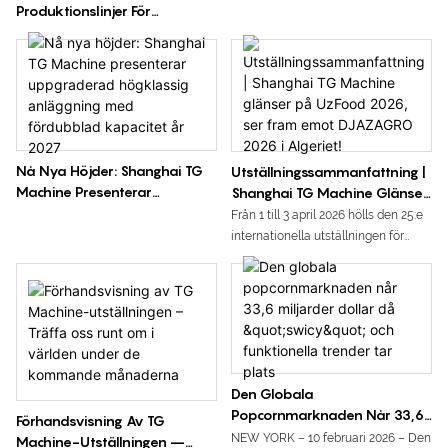
istället för broschyrpåståenden.
Produktionslinjer För
För 2026 – Möjliggör Effektiv
komplett automatiserat system.
Gummigodis 2026
Och Högkvalitativ
Livsmedelsproduktion
Nå Nya Höjder: Shanghai TG
Utställningssammanfattning |
Machine Presenterar
Shanghai TG Machine Glänser
Uppgraderad Högklassig
På UzFood 2026, Ser Fram
Från 1 till 3 april 2026 hölls den 25:e
Anläggning Med Fördubblad
Emot DJAZAGRO 2026 I
internationella utställningen för
Kapacitet År 2027
Algeriet!
livsmedel, ingredienser,
bearbetningsteknik och
förpackningar från Uzbekistan
(UzFood 2026) storslaget på
Tasjkents internationella
utställningscenter.
Den Globala
Popcornmarknaden Når 33,6
Förhandsvisning Av TG
Miljarder Dollar Då "swicy"
NEW YORK – 10 februari 2026 – Den
Machine-Utställningen –