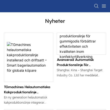
Nyheter
Avancerad Automatisk
Produktionslinje För
Gummigodis Förbättrar
Shanghai, Kina – Shanghai Target
Effektiviteten Och Kvaliteten
Industry Co., Ltd. har meddelat
Inom Konfektyrtillverkning
lanseringen av sin avancerade
automatiska produktionslinje för
TGmachines Helautomatiska
gummigodis, en omfattande
Kakproduktionslinje
tillverkningslösning utformad för att
Installerad Och Driftsatt –
En ny generation helautomatisk
hjälpa konfektyrproducenter att
Smart Bageriautomation För
kakproduktionslinje integrerar
förbättra produktionseffektiviteten,
Globala Köpare
smetblandning, avlagring,