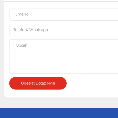
Jméno
Telefon/whatsapp
Obsah
Odeslat Dotaz Nyní