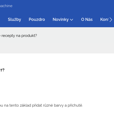
machine
Služby
Pouzdro
Novinky
O Nás
Kontak
é recepty na produkt?
t?
 na tento základ přidat různé barvy a příchutě.