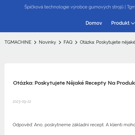
Špičková technologie výrobce gumových strojů | Tg
Domov
Produkt
TGMACHINE
Novinky
FAQ
Otázka: Poskytujete nějak
Otázka: Poskytujete Nějaké Recepty Na Produk
2023-09-22
Odpověď: Ano, poskytneme základní recept. A klienti mohou