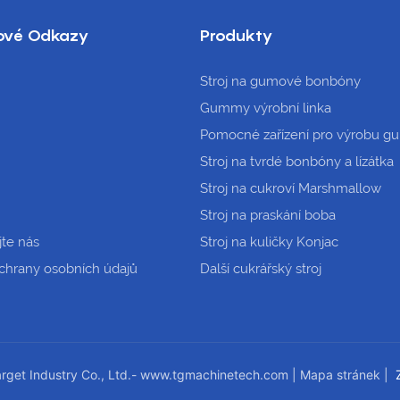
ové Odkazy
Produkty
Stroj na gumové bonbóny
Gummy výrobní linka
Pomocné zařízení pro výrobu g
Stroj na tvrdé bonbóny a lízátka
Stroj na cukroví Marshmallow
Stroj na praskání boba
jte nás
Stroj na kuličky Konjac
chrany osobních údajů
Další cukrářský stroj
get Industry Co., Ltd.-
www.tgmachinetech.com
|
Mapa stránek
|
Z