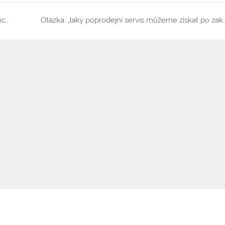
Otázka: Můžeme mít na dotykové obrazovce francouzský jazyk pro snadnější ovládání?
Otázka: Jaký poprodejní servis můžeme získat 