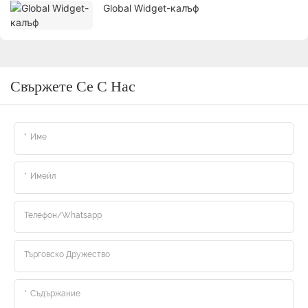
Global Widget-калъф
Свържете Се С Нас
Име
Имейл
Телефон/whatsapp
Търговско Дружество
Съдържание