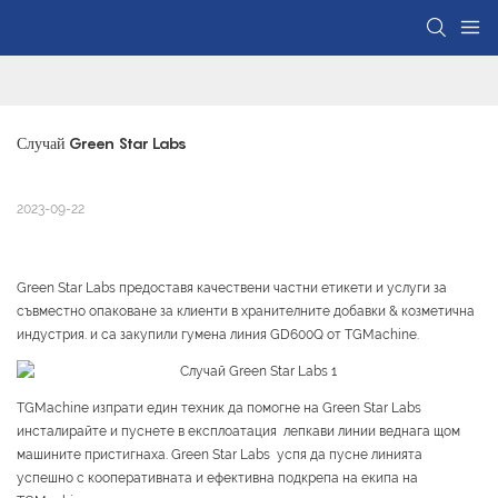
Случай Green Star Labs
2023-09-22
Green Star Labs предоставя качествени частни етикети и услуги за
съвместно опаковане за клиенти в хранителните добавки & козметична
индустрия. и са закупили гумена линия GD600Q от TGMachine.
TGMachine изпрати един техник да помогне на Green Star Labs
инсталирайте и пуснете в експлоатация лепкави линии веднага щом
машините пристигнаха. Green Star Labs успя да пусне линията
успешно с кооперативната и ефективна подкрепа на екипа на