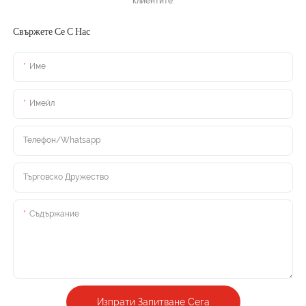
клиентите.
Свържете Се С Нас
Име
Имейл
Телефон/whatsapp
Търговско Дружество
Съдържание
Изпрати Запитване Сега