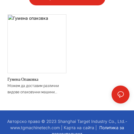
Гумена Опаковка
Можем да доставим различни
видове опаковъчни машини,
можете да опаковате гуми в
бутилки / торби
Авторско право © 2023 Shanghai Target Industry Co., Ltd.-
www.tgmachinetech.com
|
Карта на сайта
|
Политика за
поверителност