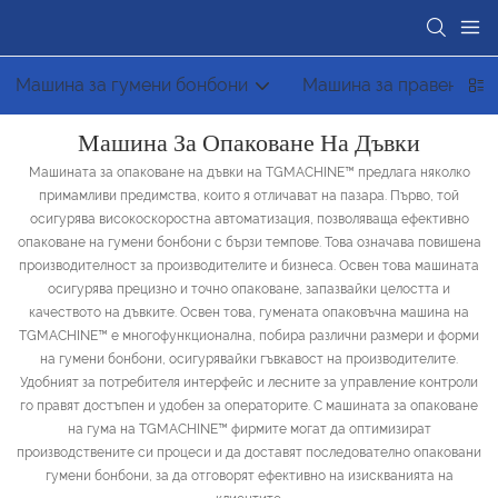
Машина за гумени бонбони
Машина за правене на
Машина За Опаковане На Дъвки
Машината за опаковане на дъвки на TGMACHINE™ предлага няколко
примамливи предимства, които я отличават на пазара. Първо, той
осигурява високоскоростна автоматизация, позволяваща ефективно
опаковане на гумени бонбони с бързи темпове. Това означава повишена
производителност за производителите и бизнеса. Освен това машината
осигурява прецизно и точно опаковане, запазвайки целостта и
качеството на дъвките. Освен това, гумената опаковъчна машина на
TGMACHINE™ е многофункционална, побира различни размери и форми
на гумени бонбони, осигурявайки гъвкавост на производителите.
Удобният за потребителя интерфейс и лесните за управление контроли
го правят достъпен и удобен за операторите. С машината за опаковане
на гума на TGMACHINE™ фирмите могат да оптимизират
производствените си процеси и да доставят последователно опаковани
гумени бонбони, за да отговорят ефективно на изискванията на