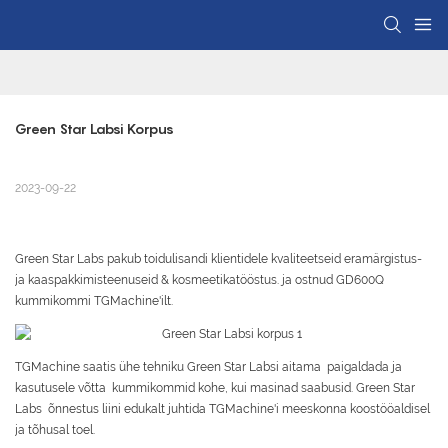
Green Star Labsi Korpus
2023-09-22
Green Star Labs pakub toidulisandi klientidele kvaliteetseid eramärgistus-
ja kaaspakkimisteenuseid & kosmeetikatööstus. ja ostnud GD600Q
kummikommi TGMachine'ilt.
TGMachine saatis ühe tehniku ​​Green Star Labsi aitama paigaldada ja
kasutusele võtta kummikommid kohe, kui masinad saabusid. Green Star
Labs õnnestus liini edukalt juhtida TGMachine'i meeskonna koostööaldisel
ja tõhusal toel.