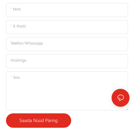
Nimi
E-Postil
Telefon/Whassapp
Äriühingu
Sisu
Saada Nüüd Päring