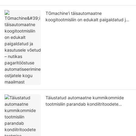
TGmachine'i täisautomaatne
koogitootmisliin on edukalt paigaldatud ja
kasutusele võetud – nutikas
pagaritööstuse automatiseerimine ostjatele
kogu maailmast
Täiustatud automaatne kummikommide
tootmisliin parandab kondiitritoodete
tootmise efektiivsust ja kvaliteeti