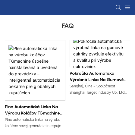
FAQ
Pokročilá Automatická
Výrobná Linka Na Gumové
Cukríky Zvyšuje Efektivitu A
Šanghaj, Čína – Spoločnosť
Kvalitu Pri Výrobe
Shanghai Target Industry Co., Ltd.
Cukroviniek
oznámila spustenie svojej pokročilej
automatickej výrobnej linky na
Plne Automatická Linka Na
gumové cukríky, komplexného
Výrobu Koláčov TGmachine
výrobného riešenia určeného na
Úspešne Nainštalovaná A
Plne automatická linka na výrobu
pomoc výrobcom cukroviniek pri
Uvedená Do Prevádzky –
koláčov novej generácie integruje
zlepšovaní efektivity výroby,
Inteligentná Automatizácia
miešanie cesta, ukladanie, pečenie,