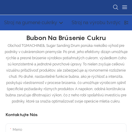
Stroj na gumené cukríky
Stroj na výrobu tvrdých cuk
Bubon Na Brúsenie Cukru
Obchod TGMACHINE&; Sugar Sanding Drum ponúka niekoľko výhod pre
podniky v cukrárenskom priemysle. Po prvé, jeho efektívny dizajn umožňuje
rýchle a presné brúsenie výrobkov potiahnutých cukrom, výsledkom čoho
sú konzistentné a jednotné povrchové úpravy. To nielen zvyšuje celkovú
vizuálnu príťažlivosť produktov, ale zabezpečuje aj rovnomerné rozloženie
chutí. Po druhé, nastaviteľné funkcie bubna, ako je rýchlosť a intenzita,
poskytujú všestrannosť v procese brúsenia, čo umožňuje výrobcom splniť
špecifické požiadavky rôznych produktov. A napokon, odolná konštrukcia
bubna zaručuje dlhotrvajúci výkon, čo z neho robí spoľahlivú investíciu pre
podniky, ktoré sa snažia optimalizovať svoje operácie mletia cukru.
Kontaktujte Nás
Meno