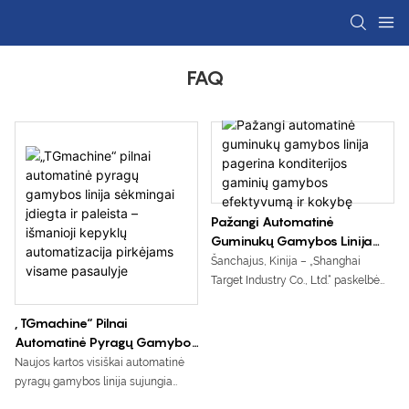
FAQ
Pažangi Automatinė
Guminukų Gamybos Linija
Pagerina Konditerijos
Šanchajus, Kinija – „Shanghai
Gaminių Gamybos
Target Industry Co., Ltd.“ paskelbė
Efektyvumą Ir Kokybę
apie pažangios automatinės
guminukų gamybos linijos
„TGmachine“ Pilnai
paleidimą – išsamų gamybos
Automatinė Pyragų Gamybos
sprendimą, skirtą padėti konditerijos
Linija Sėkmingai Įdiegta Ir
Naujos kartos visiškai automatinė
gaminių gamintojams pagerinti
Paleista – Išmanioji Kepyklų
pyragų gamybos linija sujungia
gamybos efektyvumą, užtikrinti
Automatizacija Pirkėjams
tešlos maišymą, padėjimą, kepimą,