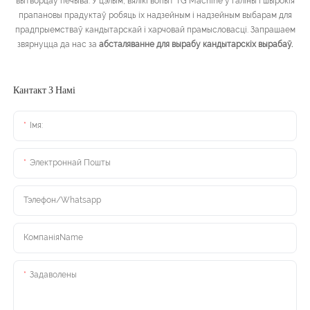
вытворцаў печыва. У цэлым, вялікі вопыт TG Machine у ​​галіны і шырокія
прапановы прадуктаў робяць іх надзейным і надзейным выбарам для
прадпрыемстваў кандытарскай і харчовай прамысловасці. Запрашаем
звярнуцца да нас за
абсталяванне для вырабу кандытарскіх вырабаў.
Кантакт З Намі
Імя:
Электроннай Пошты
Тэлефон/Whatsapp
КомпаніяName
Задаволены