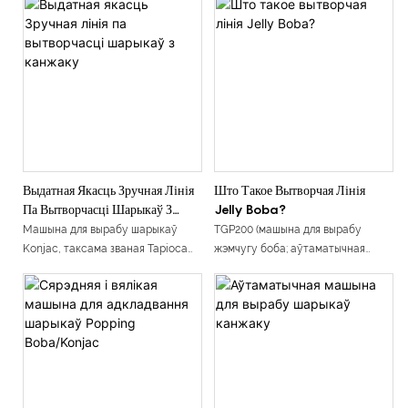
для вырабу цукерак, машына для
вырабу маленькіх цукерак,
машына для вырабу маленькіх
жэлейных цукерак, настольная
машына для вырабу клейкіх
цукерак, машына для вырабу
цукерак, машына для вырабу
мяккіх цукерак)
Выдатная Якасць Зручная Лінія
Што Такое Вытворчая Лінія
Па Вытворчасці Шарыкаў З
Jelly Boba?
Канжаку
Машына для вырабу шарыкаў
TGP200 (машына для вырабу
Konjac, таксама званая Tapioca
жэмчугу боба; аўтаматычная
Pearl Maker Popping Boba Making
машына боба; лінія па
Machine, распрацаваная
вытворчасці жэле-боба)
эксклюзіўна Shanghai TG
Machinery Machinery Factory,
з'яўляецца перадавым рашэннем
для вытворчасці высакаякасных
шарыкаў Konjac. Выраблены
цалкам з нержавеючай сталі 304,