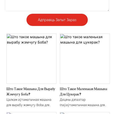
Адправіць Запыт Зараз
Што Такое Машына Для Вырабу
Што Такое Маленькая Машына
Жэмчугу Боба?
Для Цукерак?
Цалкам аўтаматычная машына
Дзіцячы дэпазітар
для вырабу жэмчугу Boba для
(паўаўтаматычная машына для
Bubble Tea
вырабу цукерак, малая машына