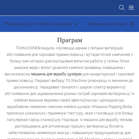
Машына для клейкіх цукерак
Машына для вырабу ц
Праграм
TGMACHINE&гандаль; з'яўляецца адным з лепшых вытворцаў
абсталявання для харчовай прамысловасці і аўтарытэтнай кампаніяй з
больш чым чатырох дзесяцігадовым вопытам работы ў галіны. Гэтыя
шырокія веды і вопыт дазволілі кампаніі развіваць інавацыйны і
высакаякасны
машыны для вырабу цукерак
для кандытарскай і харчовай
прамысловасці. Перавагі выбару TG Machine ўключаюць іх імкненне да
дасканаласці, перадавыя тэхналогіі і шырокі спектр варыянтаў
абсталявання для задавальнення розных патрэб харчовай вытворчасці. Іх
клейкая машына вядомая сваёй эфектыўнасцю і дакладнасцю,
вырабляючы нязменна смачныя клейкія цукеркі. Машына Popping Boba
прапануе унікальную і прыемную тэкстуру, якая становіцца ўсё больш
папулярнай сярод спажыўцоў. Нарэшце, іх машына для вырабу печыва
распрацавана для аптымізацыі працэсу вытворчасці бісквіта,
забяспечваючы нязменную якасць і павышаную прадукцыйнасць для