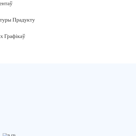
ентаў
туры Прадукту
х Графікаў