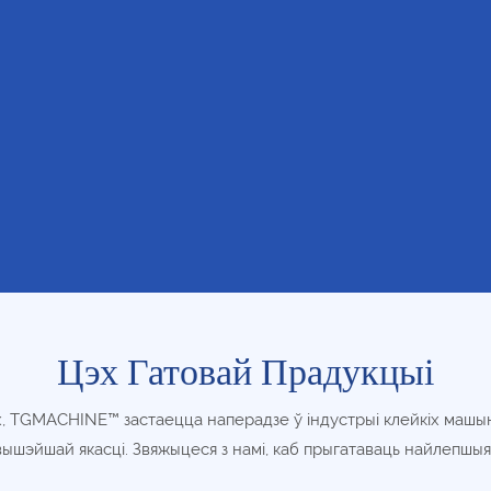
Цэх Гатовай Прадукцыі
х, TGMACHINE™ застаецца наперадзе ў індустрыі клейкіх машы
шэйшай якасці. Звяжыцеся з намі, каб прыгатаваць найлепшыя н