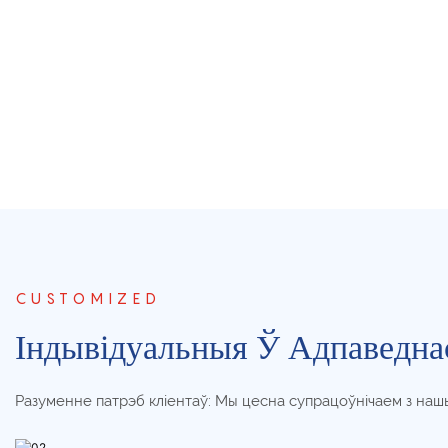
CUSTOMIZED
Індывідуальныя Ў Адпаведнас
Разуменне патрэб кліентаў: Мы цесна супрацоўнічаем з нашымі