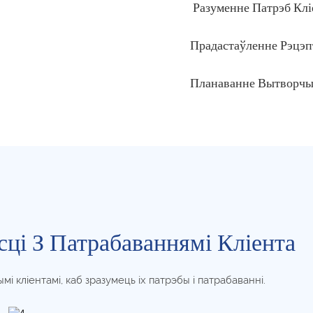
Разуменне Патрэб Клі
Прадастаўленне Рэцэп
Планаванне Вытворчы
ці З Патрабаваннямі Кліента
 кліентамі, каб зразумець іх патрэбы і патрабаванні.