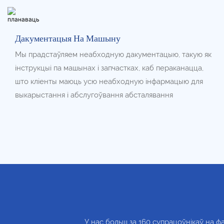
Дакументацыя На Машыну
Мы прадстаўляем неабходную дакументацыю, такую ​​як
інструкцыі па машынах і запчастках, каб пераканацца,
што кліенты маюць усю неабходную інфармацыю для
выкарыстання і абслугоўвання абсталявання
У нас больш за 160 супрацоўнікаў на ф