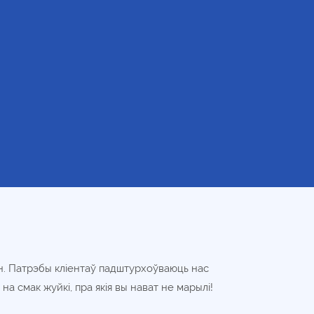
н. Патрэбы кліентаў падштурхоўваюць нас
а смак жуйкі, пра якія вы нават не марылі!