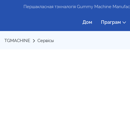
Першакласная тэхналогія Gummy Machine Manufact
Дом
Праграм
TGMACHINE
Сервісы