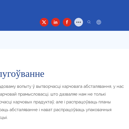
т
лугоўванне
доваму вопыту ў вытворчасці харчовага абсталявання, у нас
арчовай прамысловасці, што дазваляе нам не толькі
орчасці харчовых прадуктаў, але і распрацоўваць планы
раць абсталяванне і нават распрацоўваць упаковачныя
цыі.