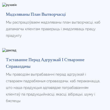
Мадэляваны План Вытворчасці
Мы распрацоўваем мадэляваны план вытворчасці, каб
дапамагчы кліентам праверыць і змадэляваць працу
прадукту
Тэставанне Перад Адгрузкай І Стварэнне
Справаздачы
Мы праводзім выпрабаванні перад адгрузкай і
ствараем падрабязныя справаздачы, каб пераканацца,
што наша прадукцыя адпавядае патрабаванням
кліентаў па прадукцыйнасці, якасці, вібрацыі, шуму і
бяспецы