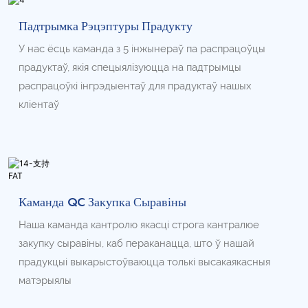
Падтрымка Рэцэптуры Прадукту
У нас ёсць каманда з 5 інжынераў па распрацоўцы
прадуктаў, якія спецыялізуюцца на падтрымцы
распрацоўкі інгрэдыентаў для прадуктаў нашых
кліентаў
Каманда QC Закупка Сыравіны
Наша каманда кантролю якасці строга кантралюе
закупку сыравіны, каб пераканацца, што ў нашай
прадукцыі выкарыстоўваюцца толькі высакаякасныя
матэрыялы