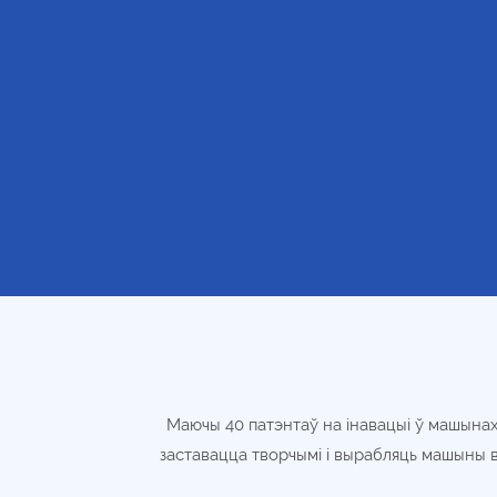
Маючы 40 патэнтаў на інавацыі ў машына
заставацца творчымі і вырабляць машыны вы