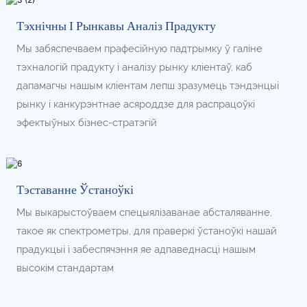
Тэхнічны І Рынкавы Аналіз Прадукту
Мы забяспечваем прафесійную падтрымку ў галіне
тэхналогій прадукту і аналізу рынку кліентаў, каб
дапамагчы нашым кліентам лепш зразумець тэндэнцыі
рынку і канкурэнтнае асяроддзе для распрацоўкі
эфектыўных бізнес-стратэгій
Тэставанне Ўстаноўкі
Мы выкарыстоўваем спецыялізаванае абсталяванне,
такое як спектрометры, для праверкі ўстаноўкі нашай
прадукцыі і забеспячэння яе адпаведнасці нашым
высокім стандартам