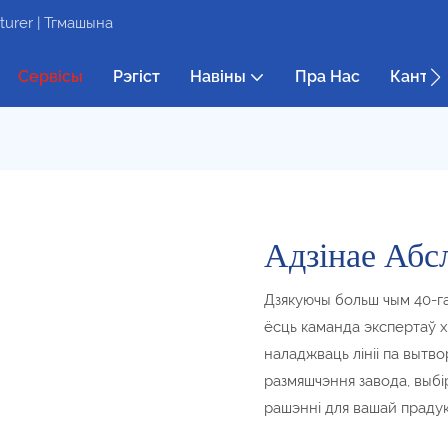
urer | Тгмашына
Сервісы
Рэгіст
Навіны
Пра Нас
Кантак
Адзінае Абс
Дзякуючы больш чым 40-га
ёсць каманда экспертаў х
наладжваць лініі па вытв
размяшчэння завода, выбі
рашэнні для вашай прадук