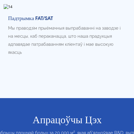
Падтрымка FAT/SAT
Мы праводзім прыёмачныя выпрабаванні на заводзе і
на месцы, каб пераканацца, што наша прадукцыя
адпавядае патрабаванням кліентаў і мае высокую
якасць
Апрацоўчы Цэх
абрыцы плошчай больш за 20 000 м², якая аб'ядноўвае R&D, вы