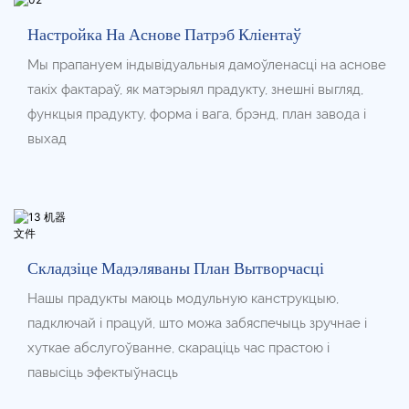
Настройка На Аснове Патрэб Кліентаў
Мы прапануем індывідуальныя дамоўленасці на аснове
такіх фактараў, як матэрыял прадукту, знешні выгляд,
функцыя прадукту, форма і вага, брэнд, план завода і
выхад
Складзіце Мадэляваны План Вытворчасці
Нашы прадукты маюць модульную канструкцыю,
падключай і працуй, што можа забяспечыць зручнае і
хуткае абслугоўванне, скараціць час прастою і
павысіць эфектыўнасць