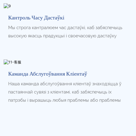
Кантроль Часу Дастаўкі
Мы строга кантралюем час дастаўкі, каб забяспечыць
высокую якасць прадукцыі і своечасовую дастаўку
Каманда Абслугоўвання Кліентаў
Наша каманда абслугоўвання кліентаў знаходзіцца ў
пастаяннай сувязі з кліентамі, каб забяспечыць іх
патрэбы і вырашыць любыя праблемы або праблемы