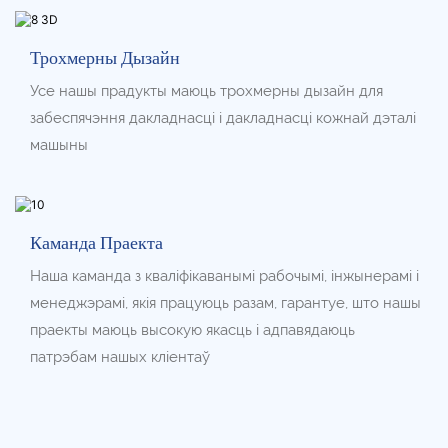
Трохмерны Дызайн
Усе нашы прадукты маюць трохмерны дызайн для
забеспячэння дакладнасці і дакладнасці кожнай дэталі
машыны
Каманда Праекта
Наша каманда з кваліфікаванымі рабочымі, інжынерамі і
менеджэрамі, якія працуюць разам, гарантуе, што нашы
праекты маюць высокую якасць і адпавядаюць
патрэбам нашых кліентаў