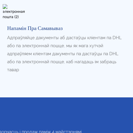
Напамін Пра Самавываз
Адпраўляйце дакументы аб дастаўцы кліентам па DHL
або па электроннай пошце, мы як мага хутчэй
адпраўляем кліентам дакументы па дастаўцы па DHL
або па электроннай пошце, каб нагадаць ім забраць
тавар
творчасць і продаж паміж 4 майстэрнямі