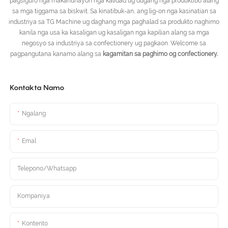
pagsiguro nga makanunayon nga kalidad ug dugang nga produktibo alang
sa mga tiggama sa biskwit. Sa kinatibuk-an, ang lig-on nga kasinatian sa
industriya sa TG Machine ug daghang mga paghalad sa produkto naghimo
kanila nga usa ka kasaligan ug kasaligan nga kapilian alang sa mga
negosyo sa industriya sa confectionery ug pagkaon. Welcome sa
pagpangutana kanamo alang sa
kagamitan sa paghimo og confectionery.
Kontakta Namo
Ngalang
Emal
Telepono/Whatsapp
Kompaniya
Kontento