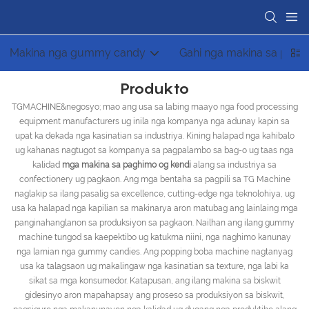
Makina nga gummy candy
Gahi nga makina sa pagh
Produkto
TGMACHINE&negosyo; mao ang usa sa labing maayo nga food processing
equipment manufacturers ug inila nga kompanya nga adunay kapin sa
upat ka dekada nga kasinatian sa industriya. Kining halapad nga kahibalo
ug kahanas nagtugot sa kompanya sa pagpalambo sa bag-o ug taas nga
kalidad
mga makina sa paghimo og kendi
alang sa industriya sa
confectionery ug pagkaon. Ang mga bentaha sa pagpili sa TG Machine
naglakip sa ilang pasalig sa excellence, cutting-edge nga teknolohiya, ug
usa ka halapad nga kapilian sa makinarya aron matubag ang lainlaing mga
panginahanglanon sa produksiyon sa pagkaon. Nailhan ang ilang gummy
machine tungod sa kaepektibo ug katukma niini, nga naghimo kanunay
nga lamian nga gummy candies. Ang popping boba machine nagtanyag
usa ka talagsaon ug makalingaw nga kasinatian sa texture, nga labi ka
sikat sa mga konsumedor. Katapusan, ang ilang makina sa biskwit
gidesinyo aron mapahapsay ang proseso sa produksiyon sa biskwit,