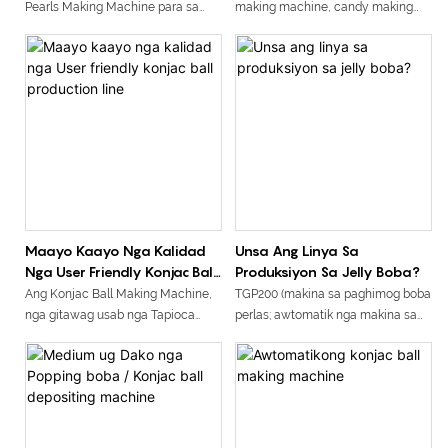
Pearls Making Machine para sa
making machine, candy making
Bubble Tea
machine gamay, gamay nga
candy machine, gamay nga jelly
candy making machine, gummy
machine desktop, gummy bear
machine, soft candy machine)
Maayo Kaayo Nga Kalidad
Unsa Ang Linya Sa
Nga User Friendly Konjac Ball
Produksiyon Sa Jelly Boba?
Production Line
Ang Konjac Ball Making Machine,
TGP200 (makina sa paghimog boba
nga gitawag usab nga Tapioca
perlas; awtomatik nga makina sa
Pearl Maker Popping Boba Making
boba; linya sa produksiyon sa jelly
Machine, nga eksklusibo nga
boba)
gimugna sa Shanghai TG Machine
Machinery Factory, usa ka cutting-
edge nga solusyon alang sa
paghimo og taas nga kalidad nga