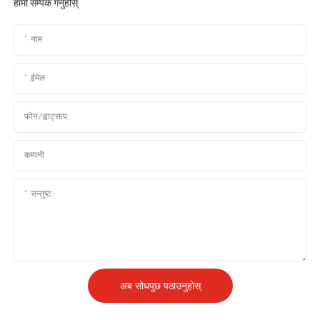
हामी सम्पर्क गर्नुहोस्
नाम
ईमेल
फोन/ह्वाट्साप
कम्पनी
सन्तुष्ट
अब सोधपुछ पठाउनुहोस्