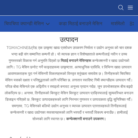
चिपचिपा क्यान्डी मेसिन
कडा मिठाई बनाउने मेसिन
मार्शमेलो मेसिन
उत्पादन
TGMACHINE&ट्रेड; एक उत्कृष्ट खाद्य प्रशोधन उपकरण निर्माता र उद्योग अनुभव को चार दशक
भन्दा बढी संग सम्मानित कम्पनी हो। यो व्यापक ज्ञान र विशेषज्ञताले कम्पनीलाई नवीन र उच्च
गुणस्तरको विकास गर्न अनुमति दिएको छ
मिठाई बनाउने मेसिनहरू
कन्फेक्शनरी र खाद्य उद्योगको
लागि। TG मेसिन छनोट गर्ने फाइदाहरूमा उत्कृष्टता, अत्याधुनिक प्रविधि, र विभिन्न खाद्य उत्पादन
आवश्यकताहरू पूरा गर्न मेसिनरी विकल्पहरूको विस्तृत श्रृंखला समावेश छ। तिनीहरूको चिपचिपा
मेसिन यसको दक्षता र परिशुद्धताको लागि परिचित छ, लगातार स्वादिष्ट गिमी क्यान्डीहरू उत्पादन गर्दै।
पपिङ बोबा मेसिनले एक अद्वितीय र रमाइलो बनावट अनुभव प्रदान गर्दछ, जुन उपभोक्ताहरू बीच बढ्दो
लोकप्रिय छ। अन्तमा, तिनीहरूको बिस्कुट मेसिन बिस्कुट उत्पादन प्रक्रियालाई सुव्यवस्थित बनाउन
डिजाइन गरिएको छ, बिस्कुट उत्पादकहरूको लागि निरन्तर गुणस्तर र उत्पादकता वृद्धि सुनिश्चित गर्दै।
समग्रमा, TG मेसिनको बलियो उद्योग अनुभव र व्यापक उत्पादन प्रस्तावहरूले तिनीहरूलाई
कन्फेसनरी र खाद्य उद्योगका व्यवसायहरूको लागि भरपर्दो र भरपर्दो विकल्प बनाउँछ। हामीलाई
सोध्नको लागि स्वागत छ।
कन्फेक्शनरी बनाउने उपकरण।