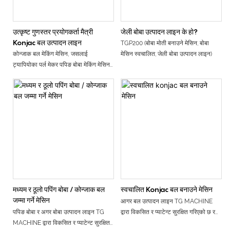
उत्कृष्ट गुणस्तर प्रयोगकर्ता मैत्री
जेली बोबा उत्पादन लाइन के हो?
Konjac बल उत्पादन लाइन
TGP200 (बोबा मोती बनाउने मेसिन; बोबा
कोन्जाक बल मेकिंग मेसिन, जसलाई
मेसिन स्वचालित; जेली बोबा उत्पादन लाइन)
ट्यापियोका पर्ल मेकर पपिङ बोबा मेकिंग मेसिन
पनि भनिन्छ, विशेष रूपमा शंघाई टीजी मेसिन
मेसिनरी फ्याक्ट्रीद्वारा विकसित गरिएको, उच्च
गुणस्तरको कोन्जाक बलहरू उत्पादन गर्नको
लागि एक अत्याधुनिक समाधान हो। पूर्ण रूपमा
304 स्टेनलेस स्टीलबाट बनाइएको, यसले खाद्य
सरसफाइ मापदण्डहरूमा कडाईका साथ पालन
गर्दछ, उत्पादित बलहरूको सुरक्षा र स्वच्छता
सुनिश्चित गर्दै।
मेसिनको सटीक इन्जिनियरिङले कोन्जाक
बलहरू सुन्दर आकारका हुन्छन्, जीवन्त रङहरू
घमण्ड गर्छन्, र उत्पादनको क्रममा न्यूनतम
मध्यम र ठूलो पपिंग बोबा / कोन्जाक बल
स्वचालित Konjac बल बनाउने मेसिन
फोहोर सामग्रीको परिणाम दिन्छ। यी बलहरूले
जम्मा गर्ने मेसिन
आगर बल उत्पादन लाइन TG MACHINE
बबल चिया, आइसक्रिम, केक सजावट, अण्डा
पपिङ बोबा र अगर बोबा उत्पादन लाइन TG
द्वारा विकसित र प्याटेन्ट सुरक्षित गरिएको छ र
टार्ट फिलिंग, र थप जस्ता विभिन्न पाककलाका
MACHINE द्वारा विकसित र प्याटेन्ट सुरक्षित
हामी अझै पनि चीनमा यस प्रकारको मेसिन
आनन्दहरूमा बहुमुखी अनुप्रयोगहरू फेला