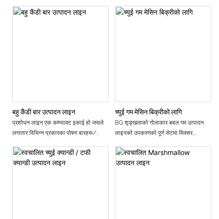
गरिएको छ र हामी अझै पनि चीनमा यस
उत्पादन गर्न सक्ने एक मात्र कारखाना हौं।
पार्छन्, जसले तिनीहरूलाई सौन्दर्य अपील र धेरै
प्रकारको मेसिन उत्पादन गर्न सक्ने एक मात्र
यसले PLC र SERVO नियन्त्रण प्रणाली र
व्यंजनहरूको स्वाद प्रोफाइल दुवै बढाउनको
कारखाना हौं। यसले PLC र SERVO
पूर्ण स्वचालित प्रशोधन डिजाइनको साथ
लागि वांछनीय घटक बनाउँदछ।
नियन्त्रण प्रणाली र पूर्ण स्वचालित प्रशोधन
अपनाउछ।
डिजाइनको साथ अपनाउछ।
सम्पूर्ण उत्पादन लाइन मुख्य स्टेनलेस स्टील
बनेको छ र यो पूर्ण रूपमा खाद्य सरसफाई
सम्पूर्ण उत्पादन लाइन मुख्य स्टेनलेस स्टील
मापदण्डहरूको पालना गर्दैछ। यस मेसिनले
बनेको छ र यो पूर्ण रूपमा खाद्य सरसफाई
बनाएको आगर बोबा सुन्दर आकारमा छ र फिलिंग
मापदण्डहरूको पालना गर्दैछ। यस मेसिनले
जुनसुकै स्वाद, उज्यालो रङ र वजनमा भिन्नता
बनाएको पपिङ बोबा र अगर बोबा सुन्दर
बिना हुन सक्छ।
आकारमा छ र फिलिंग जुनसुकै स्वाद, चम्किलो
अगर बोबा बबल चिया, जुसमा प्रयोग गर्न
बहु कैंडी बार उत्पादन लाइन
च्युई गम मेसिन बिक्रीको लागि
रङ र तौल बिना भिन्नता हुन सक्छ।
सकिन्छ। आइसक्रिम, केक सजावट र अण्डा
प्रशोधन लाइन एक कम्प्याक्ट इकाई हो जसले
BG शृङ्खलाको गोलाकार बबल गम उत्पादन
पपिङ बोबा र अगर बोबा बबल चिया, जुसमा
टार्ट फिलिंग, जमेको दही, र आदि। यो नयाँ
लगातार विभिन्न प्रकारका पोषण बारहरू/
लाइनको उपकरणको पूर्ण सेटमा मिक्सर,
प्रयोग गर्न सकिन्छ। आइसक्रिम, केक सजावट
विकसित र स्वस्थ उत्पादन हो। जुन धेरै खाद्य
अनाज बारहरू कडा सेनेटरी अवस्था अन्तर्गत
एक्स्ट्रुडर, कन्वेयर बेल्ट, आकारको बबल गम
र अण्डा टार्ट फिलिंग, जमेको दही, र आदि। यो
पदार्थमा प्रयोग गर्न सकिन्छ।
उत्पादन गर्न सक्छ। यो एक आदर्श उपकरण पनि
बनाउने मेसिन, कूलिङ क्याबिनेट र चिनी कोटिंग
नयाँ विकसित र स्वस्थ उत्पादन हो। जुन धेरै
उत्पादन लाइन को अन्य चरित्र
हो जसले जनशक्ति र ओगटेको ठाउँ दुवैको बचत
मेसिन समावेश हुन्छ। यस उपकरणको उत्पादन
खाद्य पदार्थमा प्रयोग गर्न सकिन्छ।
गरेर राम्रो गुणस्तरका उत्पादनहरू उत्पादन गर्न
प्रविधि कुशल छ र उत्पादन गुणस्तर विश्वसनीय
उत्पादन लाइन को अन्य चरित्र
सक्छ।
छ। यस उत्पादन लाइनद्वारा उत्पादित
उत्पादनहरू सुन्दर र आकर्षक रूप, विविध स्वाद,
फरक स्वाद, कुरकुरा सुगर कोटिंग, नरम
जिलेटिन, मीठो जाम, रमाईलो र स्वादिष्ट छन्।