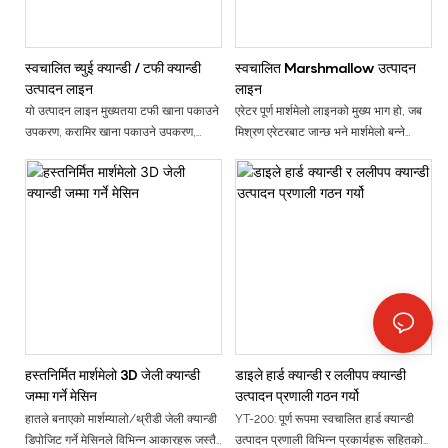
तिनीहरू दशकौंदेखि स्वदेश र विदेशमा
लोकप्रिय छन्, र किशोरकिशोरीहरू र
बालबालिकाहरूले मन पराउँछन्। वयस्कहरूको
स्वचालित च्युई क्यान्डी / टफी क्यान्डी
स्वचालित Marshmallow उत्पादन
मनमोहक बाल्यकालको सम्झनाहरू सम्झनुहोस्
उत्पादन लाइन
लाइन
यो उत्पादन लाइन मुख्यतया टफी खाना पकाउने
एरेटर पूर्ण मार्शमेलो लाइनको मुख्य भाग हो, जब
उपकरण, करामिर खाना पकाउने उपकरण,
मिश्रण एरेटरबाट जान्छ भने मार्शमेलो बन्ने
कूलिंग प्लेटफर्म, सेतो बनाउने मेसिन, फल ​​पल्प
हावाको सही मात्रामा मिसाइन्छ। मार्शमेलो
ट्रान्सफर पम्प, क्यान्डी एक्स्ट्रुडर,
क्यान्डीमा मिसाइएको हावा ट्रिपल फिल्टर
होमोजेनाइजर, चेन बनाउने मेसिन, हेड
(पानी, तेल, धुलो निस्पंदन) हुनुपर्छ, मार्शमेलो
डिस्पेन्सर, कूलिंग कन्वेयर, फ्रिजर, आदि मिलेर
क्यान्डीको गुणस्तर र शेल्फ समय सुनिश्चित
बनेको छ। यसले भरिएको नरम टफी, भरिएको
गर्न। मिश्रणमा जति धेरै हावा काम गरिन्छ,
टफी (यिकेलियन), कारमेल र अन्य मिठाईहरू
नतिजा मार्शमेलो हल्का हुन्छ। त्यसैले एरेटर एक
उत्पादन गर्न सक्छ।
आदर्श मार्शमेलो क्यान्डी उत्पादन गर्न प्रमुख
मेसिन हो
हस्तनिर्मित मार्शमेलो 3D जेली क्यान्डी
डाइले हार्ड क्यान्डी र ललीपप क्यान्डी
जम्मा गर्ने मेसिन
उत्पादन प्रणाली गठन गर्यो
हातले बनाएको मार्शम्यालो/थ्रीडी जेली क्यान्डी
YT-200: पूर्ण रूपमा स्वचालित हार्ड क्यान्डी
डिपोजिट गर्ने मेसिनले विभिन्न आकारहरू जस्तै
उत्पादन प्रणाली विभिन्न प्रकार्यहरू सहितको