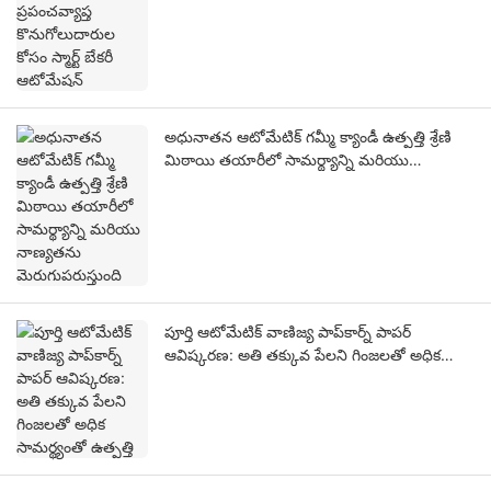
అధునాతన ఆటోమేటిక్ గమ్మీ క్యాండీ ఉత్పత్తి శ్రేణి
మిఠాయి తయారీలో సామర్థ్యాన్ని మరియు
నాణ్యతను మెరుగుపరుస్తుంది
పూర్తి ఆటోమేటిక్ వాణిజ్య పాప్‌కార్న్ పాపర్
ఆవిష్కరణ: అతి తక్కువ పేలని గింజలతో అధిక
సామర్థ్యంతో ఉత్పత్తి