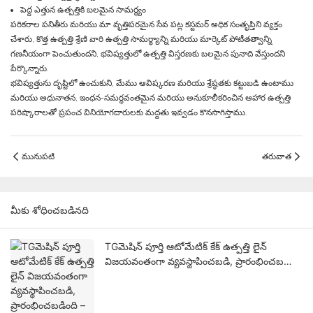
పెద్ద ఎత్తున ఉత్పత్తికి బలమైన సామర్థ్యం
పరికరాల పనితీరు మరియు మా వృత్తిపరమైన సేవ పట్ల కస్టమర్ అధిక సంతృప్తిని వ్యక్తం
చేశారు, కొత్త ఉత్పత్తి శ్రేణి వారి ఉత్పత్తి సామర్థ్యాన్ని మరియు మార్కెట్ పోటీతత్వాన్ని
గణనీయంగా పెంచుతుందని, భవిష్యత్తులో ఉత్పత్తి విస్తరణకు బలమైన పునాది వేస్తుందని
పేర్కొన్నారు.
భవిష్యత్తును దృష్టిలో ఉంచుకుని, మేము ఆవిష్కరణ మరియు శ్రేష్ఠతకు కట్టుబడి ఉంటాము
మరియు అధునాతన, ఇంధన-సమర్థవంతమైన మరియు అనుకూలీకరించిన ఆహార ఉత్పత్తి
పరిష్కారాలతో ప్రపంచ వినియోగదారులకు మద్దతు ఇవ్వడం కొనసాగిస్తాము.
మునుపటి
తరువాత
మీకు శోధించబడినది
TGమెషిన్ పూర్తి ఆటోమేటిక్ కేక్ ఉత్పత్తి లైన్
విజయవంతంగా వ్యవస్థాపించబడి, ప్రారంభించబడింది
– ప్రపంచవ్యాప్త కొనుగోలుదారుల కోసం స్మార్ట్ బేకరీ
ఆటోమేషన్