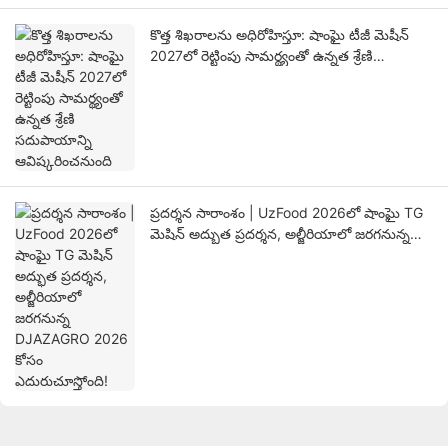
కొత్త శిఖరాలను అధిరోహిస్తూ: షాంఘై టీజీ మెషీన్
2027లో రెట్టింపు సామర్థ్యంతో ఉన్నత శ్రేణి
సదుపాయాన్ని ఆవిష్కరించనుంది
ప్రదర్శన సారాంశం | UzFood 2026లో షాంఘై TG
మెషిన్ అద్భుత ప్రదర్శన, అల్జీరియాలో జరగనున్న
DJAZAGRO 2026 కోసం ఎదురుచూస్తోంది!