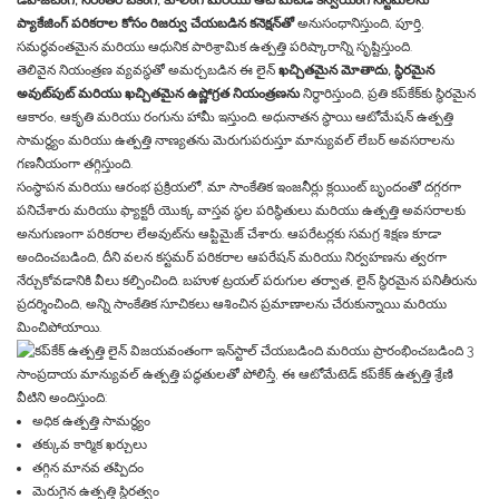
డిపాజిటింగ్, నిరంతర బేకింగ్, కూలింగ్ మరియు ఆటోమేటెడ్ కన్వేయింగ్ సిస్టమ్‌లను
ప్యాకేజింగ్ పరికరాల కోసం రిజర్వు చేయబడిన కనెక్షన్‌తో
అనుసంధానిస్తుంది, పూర్తి,
సమర్థవంతమైన మరియు ఆధునిక పారిశ్రామిక ఉత్పత్తి పరిష్కారాన్ని సృష్టిస్తుంది.
తెలివైన నియంత్రణ వ్యవస్థతో అమర్చబడిన ఈ లైన్
ఖచ్చితమైన మోతాదు, స్థిరమైన
అవుట్‌పుట్ మరియు ఖచ్చితమైన ఉష్ణోగ్రత నియంత్రణను
నిర్ధారిస్తుంది, ప్రతి కప్‌కేక్‌కు స్థిరమైన
ఆకారం, ఆకృతి మరియు రంగును హామీ ఇస్తుంది. అధునాతన స్థాయి ఆటోమేషన్ ఉత్పత్తి
సామర్థ్యం మరియు ఉత్పత్తి నాణ్యతను మెరుగుపరుస్తూ మాన్యువల్ లేబర్ అవసరాలను
గణనీయంగా తగ్గిస్తుంది.
సంస్థాపన మరియు ఆరంభ ప్రక్రియలో, మా సాంకేతిక ఇంజనీర్లు క్లయింట్ బృందంతో దగ్గరగా
పనిచేశారు మరియు ఫ్యాక్టరీ యొక్క వాస్తవ స్థల పరిస్థితులు మరియు ఉత్పత్తి అవసరాలకు
అనుగుణంగా పరికరాల లేఅవుట్‌ను ఆప్టిమైజ్ చేశారు. ఆపరేటర్లకు సమగ్ర శిక్షణ కూడా
అందించబడింది, దీని వలన కస్టమర్ పరికరాల ఆపరేషన్ మరియు నిర్వహణను త్వరగా
నేర్చుకోవడానికి వీలు కల్పించింది. బహుళ ట్రయల్ పరుగుల తర్వాత, లైన్ స్థిరమైన పనితీరును
ప్రదర్శించింది, అన్ని సాంకేతిక సూచికలు ఆశించిన ప్రమాణాలను చేరుకున్నాయి మరియు
మించిపోయాయి.
సాంప్రదాయ మాన్యువల్ ఉత్పత్తి పద్ధతులతో పోలిస్తే, ఈ ఆటోమేటెడ్ కప్‌కేక్ ఉత్పత్తి శ్రేణి
వీటిని అందిస్తుంది:
అధిక ఉత్పత్తి సామర్థ్యం
తక్కువ కార్మిక ఖర్చులు
తగ్గిన మానవ తప్పిదం
మెరుగైన ఉత్పత్తి స్థిరత్వం