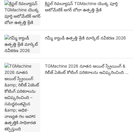
క్రిస్టల్ రివల్యూషన్ TGMachine యొక్క పూర్తి
ఆటోమేటిక్ అగర్ బోబా ఉత్పత్తి శ్రేణి
గమ్మీ క్యాండీ ఉత్పత్తి శ్రేణి మార్కెట్ నవీకరణ 2026
TGMachine 2026 నూతన ఆయిల్ స్ప్రేయింగ్ &
రిలీజ్ ఏజెంట్ కోటింగ్ పరికరాలను ఆవిష్కరించింది –
సమర్థవంతమైన & అధిక-నాణ్యత గల ఆహార
ఉత్పత్తికి సాధికారత కల్పిస్తుంది