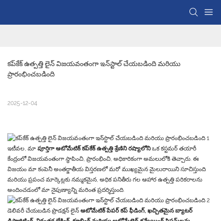
కప్‌కేక్ ఉత్పత్తి లైన్ విజయవంతంగా ఇన్‌స్టాల్ చేయబడింది మరియు 
ప్రారంభించబడింది
2025-12-04
ఇటీవల, మా
పూర్తిగా ఆటోమేటిక్ కప్‌కేక్ ఉత్పత్తి శ్రేణిని
రష్యాలోని
ఒక కస్టమర్ తయారీ
కేంద్రంలో విజయవంతంగా స్థాపించి, ప్రారంభించి, అధికారికంగా అమలులోకి తెచ్చారు. ఈ
విజయం మా కంపెనీ అంతర్జాతీయ విస్తరణలో మరో ముఖ్యమైన మైలురాయిని సూచిస్తుంది
మరియు ప్రపంచ మార్కెట్లకు నమ్మకమైన, అధిక పనితీరు గల ఆహార ఉత్పత్తి పరికరాలను
అందించడంలో మా నైపుణ్యాన్ని మరింత ప్రదర్శిస్తుంది.
డెలివరీ చేయబడిన ప్రొడక్షన్ లైన్
ఆటోమేటిక్ పేపర్ కప్ ఫీడింగ్, ఖచ్చితమైన బ్యాటర్