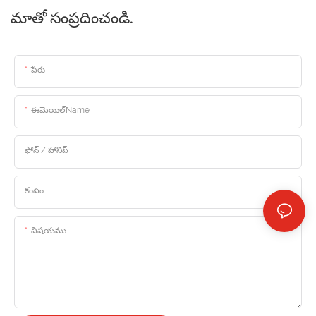
మాతో సంప్రదించండి.
పేరు
ఈమెయిల్Name
ఫోన్ / హానిప్
కంపెం
విషయము