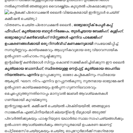
ഉയർന്ന പ്രകടനമുള്ളതുമായ ഭക്ഷ്യ ഉൽ‌പാദന ഉപകരണങ്ങൾ
നൽകുന്നതിൽ ഞങ്ങളുടെ വൈദഗ്ദ്ധ്യം കൂടുതൽ പ്രകടമാക്കുന്നു.
വിതരണം ചെയ്ത പ്രൊഡക്ഷൻ ലൈൻ
, ഓട്ടോമാറ്റിക് പേപ്പർ കപ്പ്
ഫീഡിംഗ്, കൃത്യമായ ബാറ്റർ നിക്ഷേപം, തുടർച്ചയായ ബേക്കിംഗ്, കൂളിംഗ്,
ഓട്ടോമേറ്റഡ് കൺവേയിംഗ് സിസ്റ്റങ്ങൾ എന്നിവ പാക്കേജിംഗ്
ഉപകരണങ്ങൾക്കായി ഒരു റിസർവ്ഡ് കണക്ഷനുമായി
സംയോജിപ്പിച്ച്,
സമ്പൂർണ്ണവും കാര്യക്ഷമവും ആധുനികവുമായ ഒരു വ്യാവസായിക
ഉൽപ്പാദന പരിഹാരം സൃഷ്ടിക്കുന്നു.
ഇന്റലിജന്റ് കൺട്രോൾ സിസ്റ്റം കൊണ്ട് സജ്ജീകരിച്ചിരിക്കുന്ന ഈ ലൈൻ
കൃത്യമായ ഡോസിംഗ്, സ്ഥിരതയുള്ള ഔട്ട്‌പുട്ട്, കൃത്യമായ താപനില
നിയന്ത്രണം എന്നിവ
ഉറപ്പാക്കുന്നു, ഓരോ കപ്പ്‌കേക്കിനും സ്ഥിരമായ
ആകൃതി, ഘടന, നിറം എന്നിവ ഉറപ്പുനൽകുന്നു. നൂതനമായ ഓട്ടോമേഷൻ
ഉൽപ്പാദന കാര്യക്ഷമതയും ഉൽപ്പന്ന ഗുണനിലവാരവും
മെച്ചപ്പെടുത്തുന്നതിനൊപ്പം മാനുവൽ ലേബർ ആവശ്യകതകൾ
ഗണ്യമായി കുറയ്ക്കുന്നു.
ഇൻസ്റ്റാളേഷൻ, കമ്മീഷൻ ചെയ്യൽ പ്രക്രിയയിൽ, ഞങ്ങളുടെ
സാങ്കേതിക എഞ്ചിനീയർമാർ ക്ലയന്റിന്റെ ടീമുമായി അടുത്ത്
പ്രവർത്തിക്കുകയും ഫാക്ടറിയുടെ യഥാർത്ഥ സ്ഥല സാഹചര്യങ്ങൾക്കും
ഉൽ‌പാദന ആവശ്യങ്ങൾക്കും അനുസൃതമായി ഉപകരണ ലേഔട്ട്
ഒപ്റ്റിമൈസ് ചെയ്യുകയും ചെയ്തു. ഓപ്പറേറ്റർമാർക്ക് സമഗ്രമായ