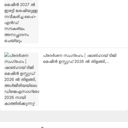
പ്രദർശന സംഗ്രഹം | ഷാങ്ഹായ് ടിജി
മെഷീൻ ഉസ്ഫുഡ് 2026 ൽ തിളങ്ങി,
അൾജീരിയയിലെ ഡിജെഎസാഗ്രോ 2026
നായി കാത്തിരിക്കുന്നു!