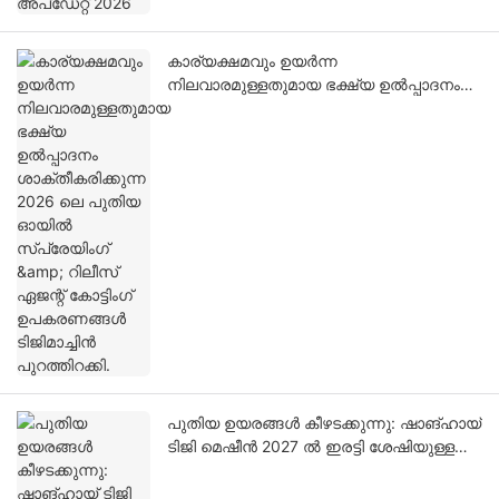
കാര്യക്ഷമവും ഉയർന്ന
നിലവാരമുള്ളതുമായ ഭക്ഷ്യ ഉൽപ്പാദനം
ശാക്തീകരിക്കുന്ന 2026 ലെ പുതിയ
ഓയിൽ സ്പ്രേയിംഗ് & റിലീസ് ഏജന്റ്
കോട്ടിംഗ് ഉപകരണങ്ങൾ ടിജിമാച്ചിൻ
പുറത്തിറക്കി.
പുതിയ ഉയരങ്ങൾ കീഴടക്കുന്നു: ഷാങ്ഹായ്
ടിജി മെഷീൻ 2027 ൽ ഇരട്ടി ശേഷിയുള്ള
നവീകരിച്ച ഹൈ-എൻഡ് സൗകര്യം
അനാച്ഛാദനം ചെയ്യും