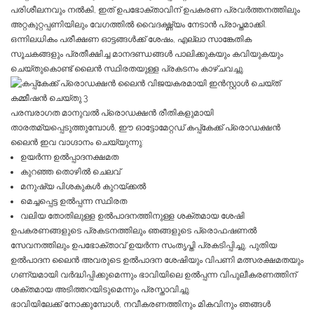
പരിശീലനവും നൽകി, ഇത് ഉപഭോക്താവിന് ഉപകരണ പ്രവർത്തനത്തിലും
അറ്റകുറ്റപ്പണിയിലും വേഗത്തിൽ വൈദഗ്ദ്ധ്യം നേടാൻ പ്രാപ്തമാക്കി.
ഒന്നിലധികം പരീക്ഷണ ഓട്ടങ്ങൾക്ക് ശേഷം, എല്ലാ സാങ്കേതിക
സൂചകങ്ങളും പ്രതീക്ഷിച്ച മാനദണ്ഡങ്ങൾ പാലിക്കുകയും കവിയുകയും
ചെയ്തുകൊണ്ട് ലൈൻ സ്ഥിരതയുള്ള പ്രകടനം കാഴ്ചവച്ചു.
പരമ്പരാഗത മാനുവൽ പ്രൊഡക്ഷൻ രീതികളുമായി
താരതമ്യപ്പെടുത്തുമ്പോൾ, ഈ ഓട്ടോമേറ്റഡ് കപ്പ്കേക്ക് പ്രൊഡക്ഷൻ
ലൈൻ ഇവ വാഗ്ദാനം ചെയ്യുന്നു:
ഉയർന്ന ഉൽപ്പാദനക്ഷമത
കുറഞ്ഞ തൊഴിൽ ചെലവ്
മനുഷ്യ പിശകുകൾ കുറയ്ക്കൽ
മെച്ചപ്പെട്ട ഉൽപ്പന്ന സ്ഥിരത
വലിയ തോതിലുള്ള ഉൽ‌പാദനത്തിനുള്ള ശക്തമായ ശേഷി
ഉപകരണങ്ങളുടെ പ്രകടനത്തിലും ഞങ്ങളുടെ പ്രൊഫഷണൽ
സേവനത്തിലും ഉപഭോക്താവ് ഉയർന്ന സംതൃപ്തി പ്രകടിപ്പിച്ചു, പുതിയ
ഉൽ‌പാദന ലൈൻ അവരുടെ ഉൽ‌പാദന ശേഷിയും വിപണി മത്സരക്ഷമതയും
ഗണ്യമായി വർദ്ധിപ്പിക്കുമെന്നും ഭാവിയിലെ ഉൽ‌പ്പന്ന വിപുലീകരണത്തിന്
ശക്തമായ അടിത്തറയിടുമെന്നും പ്രസ്താവിച്ചു.
ഭാവിയിലേക്ക് നോക്കുമ്പോൾ, നവീകരണത്തിനും മികവിനും ഞങ്ങൾ