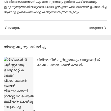
പ്രതിജ്ഞാബദ്ധരാണ്, കൂടാതെ നൂതനവും ഊർജ്ജ-കാര്യക്ഷമവും
ഇഷ്ടാനുസൃതമാക്കിയതുമായ ഭക്ഷ്യ ഉൽപ്പാദന പരിഹാരങ്ങൾ ഉപയോഗിച്ച്
ആഗോള ഉപഭോക്താക്കളെ പിന്തുണയ്ക്കുന്നത് തുടരും.
സാമുഖം
അടുത്തത്
നിങ്ങള് ക്കു ശുപാര് ത്ഥിച്ചു.
ടിജിമെഷീൻ പൂർണ്ണമായും ഓട്ടോമാറ്റിക്
കേക്ക് പ്രൊഡക്ഷൻ ലൈൻ
വിജയകരമായി ഇൻസ്റ്റാൾ ചെയ്ത്
കമ്മീഷൻ ചെയ്തു - ആഗോള
വാങ്ങുന്നവർക്കായി സ്മാർട്ട് ബേക്കറി
ഓട്ടോമേഷൻ