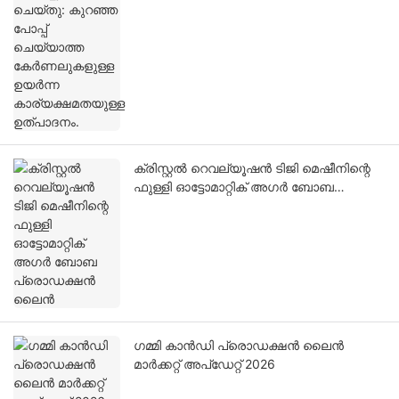
ക്രിസ്റ്റൽ റെവല്യൂഷൻ ടിജി മെഷീനിന്റെ
ഫുള്ളി ഓട്ടോമാറ്റിക് അഗർ ബോബ
പ്രൊഡക്ഷൻ ലൈൻ
ഗമ്മി കാൻഡി പ്രൊഡക്ഷൻ ലൈൻ
മാർക്കറ്റ് അപ്‌ഡേറ്റ് 2026