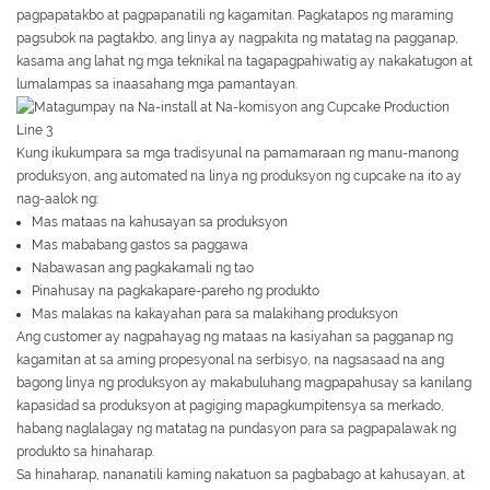
pagpapatakbo at pagpapanatili ng kagamitan. Pagkatapos ng maraming
pagsubok na pagtakbo, ang linya ay nagpakita ng matatag na pagganap,
kasama ang lahat ng mga teknikal na tagapagpahiwatig ay nakakatugon at
lumalampas sa inaasahang mga pamantayan.
Kung ikukumpara sa mga tradisyunal na pamamaraan ng manu-manong
produksyon, ang automated na linya ng produksyon ng cupcake na ito ay
nag-aalok ng:
Mas mataas na kahusayan sa produksyon
Mas mababang gastos sa paggawa
Nabawasan ang pagkakamali ng tao
Pinahusay na pagkakapare-pareho ng produkto
Mas malakas na kakayahan para sa malakihang produksyon
Ang customer ay nagpahayag ng mataas na kasiyahan sa pagganap ng
kagamitan at sa aming propesyonal na serbisyo, na nagsasaad na ang
bagong linya ng produksyon ay makabuluhang magpapahusay sa kanilang
kapasidad sa produksyon at pagiging mapagkumpitensya sa merkado,
habang naglalagay ng matatag na pundasyon para sa pagpapalawak ng
produkto sa hinaharap.
Sa hinaharap, nananatili kaming nakatuon sa pagbabago at kahusayan, at