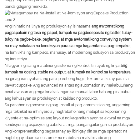
pagganap na kagamitan sa produksyon ng pagkain para sa mga
pandaigdigang merkado.
Ang inihatid na linya ng produksyon ay isinasama
ang awtomatikong
pagpapakain ng tasa ng papel, tumpak na pagdedeposito ng batter, tuluy-
tuloy na pagbe-bake, paglamig, at mga awtomatikong conveying system
na may nakalaan na koneksyon para sa mga kagamitan sa pag-iimpake
,
na lumilikha ng kumpleto, mahusay, at modernong solusyon sa produksyon
ng industriya.
Nilagyan ng isang matalinong sistema ng kontrol, tinitiyak ng linya
ang
tumpak na dosing, stable na output, at tumpak na kontrol sa temperatura
,
na ginagarantiyahan ang pare-parehong hugis, texture, at kulay para sa
bawat cupcake. Ang advanced na antas ng automation ay makabuluhang
binabawasan ang mga kinakailangan sa manual labor habang pinapabuti
ang kahusayan sa produksyon at kalidad ng produkto.
Sa panahon ng proseso ng pag-install at pag-commissioning, ang aming
mga teknikal na inhinyero ay nagtrabaho nang malapit sa koponan ng
kliyente at na-optimize ang layout ng kagamitan ayon sa aktwal na mga
kondisyon ng espasyo ng pabrika at mga pangangailangan sa produksyon.
Ang komprehensibong pagsasanay ay ibinigay din sa mga operator, na
nagbibigay-daan sa customer na mabilis na makabisado ang