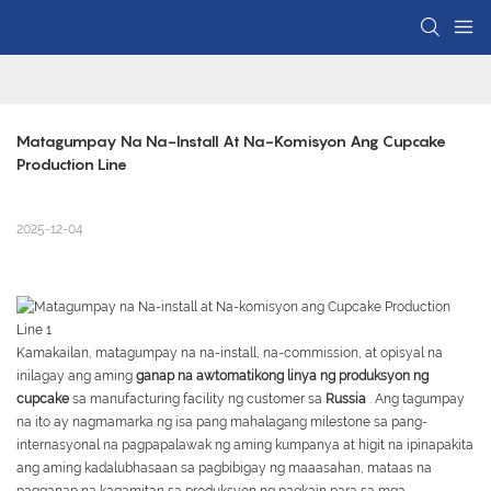
Matagumpay Na Na-Install At Na-Komisyon Ang Cupcake 
Production Line
2025-12-04
Kamakailan, matagumpay na na-install, na-commission, at opisyal na
inilagay ang aming
ganap na awtomatikong linya ng produksyon ng
cupcake
sa manufacturing facility ng customer sa
Russia
. Ang tagumpay
na ito ay nagmamarka ng isa pang mahalagang milestone sa pang-
internasyonal na pagpapalawak ng aming kumpanya at higit na ipinapakita
ang aming kadalubhasaan sa pagbibigay ng maaasahan, mataas na