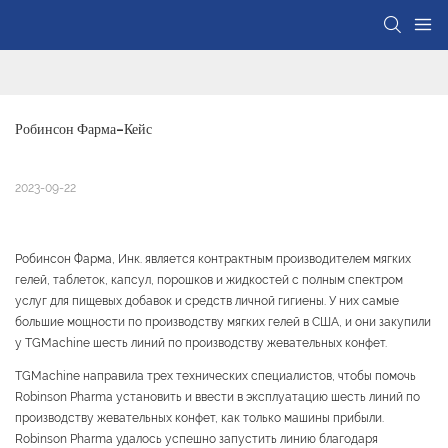
Робинсон Фарма-Кейс
2023-09-22
Робинсон Фарма, Инк. является контрактным производителем мягких
гелей, таблеток, капсул, порошков и жидкостей с полным спектром
услуг для пищевых добавок и средств личной гигиены. У них самые
большие мощности по производству мягких гелей в США, и они закупили
у TGMachine шесть линий по производству жевательных конфет.
TGMachine направила трех технических специалистов, чтобы помочь
Robinson Pharma установить и ввести в эксплуатацию шесть линий по
производству жевательных конфет, как только машины прибыли.
Robinson Pharma удалось успешно запустить линию благодаря