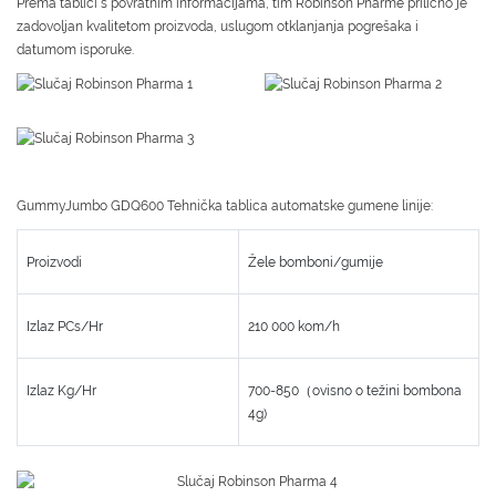
Prema tablici s povratnim informacijama, tim Robinson Pharme prilično je
zadovoljan kvalitetom proizvoda, uslugom otklanjanja pogrešaka i
datumom isporuke.
GummyJumbo GDQ600 Tehnička tablica automatske gumene linije:
Proizvodi
Žele bomboni/gumije
Izlaz PCs/Hr
210 000 kom/h
Izlaz Kg/Hr
700-850（ovisno o težini bombona
4g)