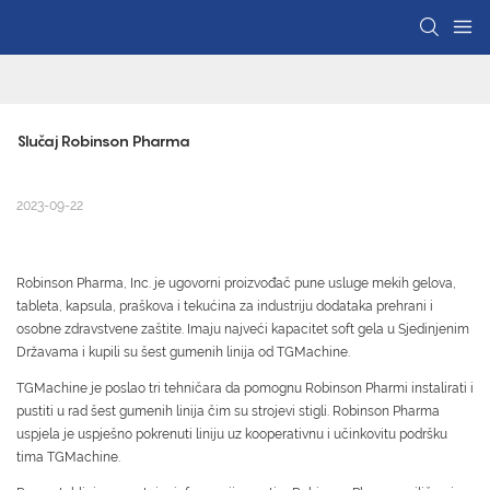
Slučaj Robinson Pharma
2023-09-22
Robinson Pharma, Inc. je ugovorni proizvođač pune usluge mekih gelova,
tableta, kapsula, praškova i tekućina za industriju dodataka prehrani i
osobne zdravstvene zaštite. Imaju najveći kapacitet soft gela u Sjedinjenim
Državama i kupili su šest gumenih linija od TGMachine.
TGMachine je poslao tri tehničara da pomognu Robinson Pharmi instalirati i
pustiti u rad šest gumenih linija čim su strojevi stigli. Robinson Pharma
uspjela je uspješno pokrenuti liniju uz kooperativnu i učinkovitu podršku
tima TGMachine.