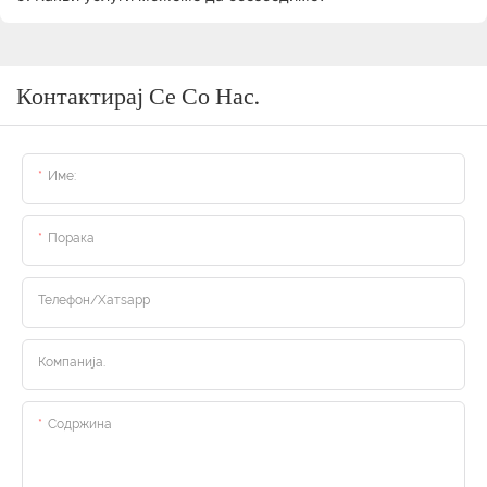
Контактирај Се Со Нас.
Име:
Порака
Телефон/Хатsapp
Компанија.
Содржина