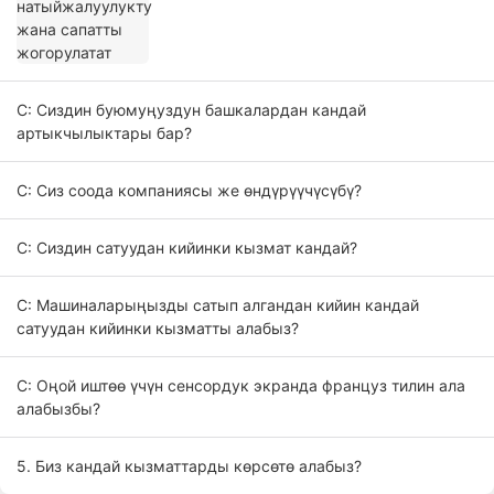
С: Сиздин буюмуңуздун башкалардан кандай
артыкчылыктары бар?
С: Сиз соода компаниясы же өндүрүүчүсүбү?
С: Сиздин сатуудан кийинки кызмат кандай?
С: Машиналарыңызды сатып алгандан кийин кандай
сатуудан кийинки кызматты алабыз?
С: Оңой иштөө үчүн сенсордук экранда француз тилин ала
алабызбы?
5. Биз кандай кызматтарды көрсөтө алабыз?