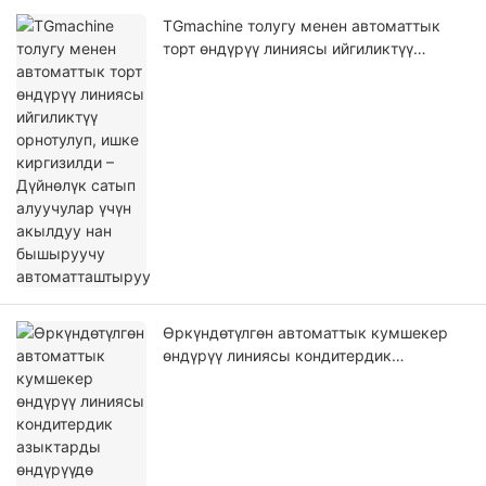
TGmachine толугу менен автоматтык
торт өндүрүү линиясы ийгиликтүү
орнотулуп, ишке киргизилди – Дүйнөлүк
сатып алуучулар үчүн акылдуу нан
бышыруучу автоматташтыруу
Өркүндөтүлгөн автоматтык кумшекер
өндүрүү линиясы кондитердик
азыктарды өндүрүүдө натыйжалуулукту
жана сапатты жогорулатат