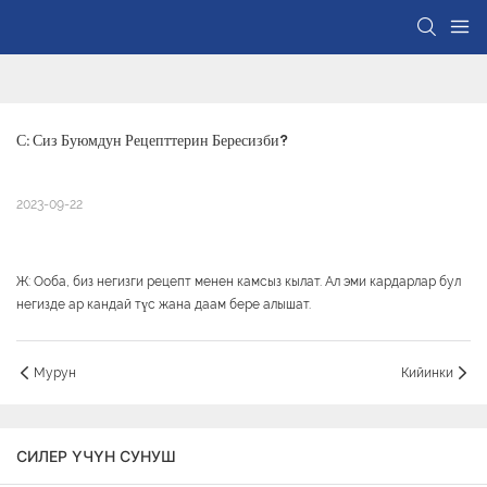
С: Сиз Буюмдун Рецепттерин Бересизби?
2023-09-22
Ж: Ооба, биз негизги рецепт менен камсыз кылат. Ал эми кардарлар бул
негизде ар кандай түс жана даам бере алышат.
Мурун
Кийинки
СИЛЕР ҮЧҮН СУНУШ