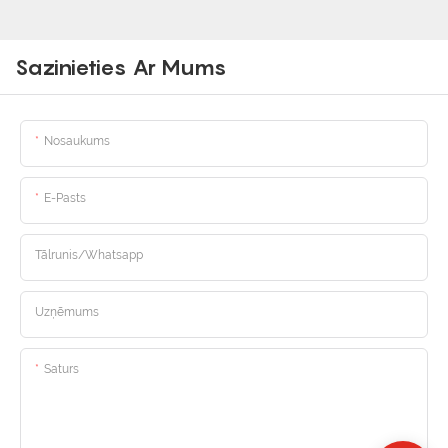
Sazinieties Ar Mums
Nosaukums
E-Pasts
Tālrunis/whatsapp
Uzņēmums
Saturs