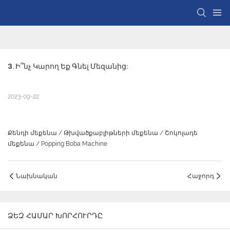
3. Ի՞նչ Կարող Եք Գնել Մեզանից:
2023-09-22
Քենդի մեքենա / Թխվածքաբլիթների մեքենա / Շոկոլադե
մեքենա / Popping Boba Machine
Նախնական
Հաջորդ
ՁԵԶ ՀԱՄԱՐ ԽՈՐՀՈՒՐԴԸ