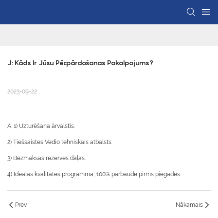
J: Kāds Ir Jūsu Pēcpārdošanas Pakalpojums?
2023-09-22
A: 1) Uzturēšana ārvalstīs.
2) Tiešsaistes Vedio tehniskais atbalsts.
3) Bezmaksas rezerves daļas.
4) Ideālas kvalitātes programma, 100% pārbaude pirms piegādes.
Prev
Nākamais