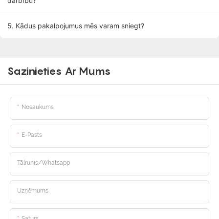
darbību?
5. Kādus pakalpojumus mēs varam sniegt?
Sazinieties Ar Mums
Nosaukums
E-Pasts
Tālrunis/whatsapp
Uzņēmums
Saturs