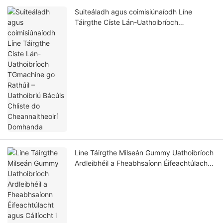
Suiteáladh agus coimisiúnaíodh Líne
Táirgthe Císte Lán-Uathoibríoch
TGmachine go Rathúil – Uathoibriú Bácúis
Chliste do Cheannaitheoirí Domhanda
Líne Táirgthe Milseán Gummy Uathoibríoch
Ardleibhéil a Fheabhsaíonn Éifeachtúlacht
agus Cáilíocht i nDéantúsaíocht Milseán