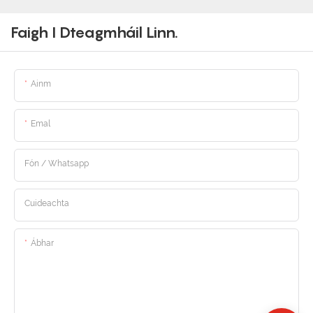
Faigh I Dteagmháil Linn.
Ainm
Emal
Fón / Whatsapp
Cuideachta
Ábhar