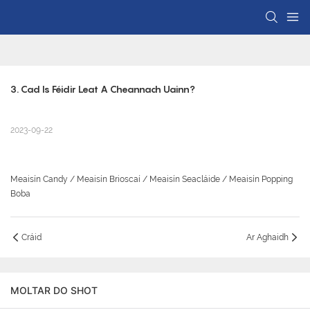
3. Cad Is Féidir Leat A Cheannach Uainn?
2023-09-22
Meaisín Candy / Meaisín Brioscaí / Meaisín Seacláide / Meaisín Popping
Boba
Cráid
Ar Aghaidh
MOLTAR DO SHOT