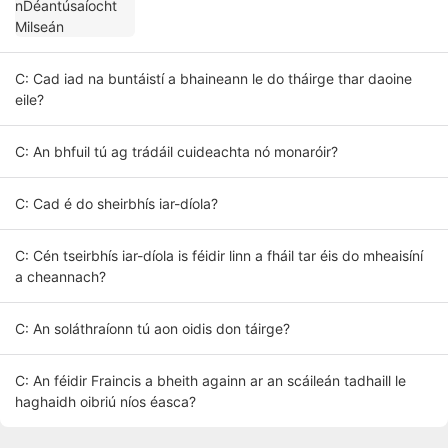
C: Cad iad na buntáistí a bhaineann le do tháirge thar daoine
eile?
C: An bhfuil tú ag trádáil cuideachta nó monaróir?
C: Cad é do sheirbhís iar-díola?
C: Cén tseirbhís iar-díola is féidir linn a fháil tar éis do mheaisíní
a cheannach?
C: An soláthraíonn tú aon oidis don táirge?
C: An féidir Fraincis a bheith againn ar an scáileán tadhaill le
haghaidh oibriú níos éasca?