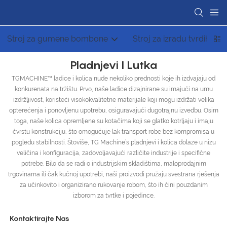
Stroj za gumene bombone
Stroj za izradu tvrdih b
Pladnjevi I Lutka
TGMACHINE™ ladice i kolica nude nekoliko prednosti koje ih izdvajaju od
konkurenata na tržištu. Prvo, naše ladice dizajnirane su imajući na umu
izdržljivost, koristeći visokokvalitetne materijale koji mogu izdržati velika
opterećenja i ponovljenu upotrebu, osiguravajući dugotrajnu izvedbu. Osim
toga, naše kolica opremljene su kotačima koji se glatko kotrljaju i imaju
čvrstu konstrukciju, što omogućuje lak transport robe bez kompromisa u
pogledu stabilnosti. Štoviše, TG Machine’s pladnjevi i kolica dolaze u nizu
veličina i konfiguracija, zadovoljavajući različite industrije i specifične
potrebe. Bilo da se radi o industrijskim skladištima, maloprodajnim
trgovinama ili čak kućnoj upotrebi, naši proizvodi pružaju svestrana rješenja
za učinkovito i organizirano rukovanje robom, što ih čini pouzdanim
izborom za tvrtke i pojedince.
Kontaktirajte Nas