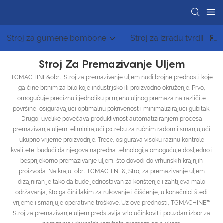
Stroj za gumene bombone
Stroj za izradu tvrdih b
Stroj Za Premazivanje Uljem
TGMACHINE&obrt; Stroj za premazivanje uljem nudi brojne prednosti koje
ga čine bitnim za bilo koje industrijsko ili proizvodno okruženje. Prvo,
omogućuje preciznu i jednoliku primjenu uljnog premaza na različite
površine, osiguravajući optimalnu pokrivenost i minimalizirajući gubitak.
Drugo, uvelike povećava produktivnost automatiziranjem procesa
premazivanja uljem, eliminirajući potrebu za ručnim radom i smanjujući
ukupno vrijeme proizvodnje. Treće, osigurava visoku razinu kontrole
kvalitete, budući da njegova napredna tehnologija omogućuje dosljedno i
besprijekorno premazivanje uljem, što dovodi do vrhunskih krajnjih
proizvoda. Na kraju, obrt TGMACHINE&; Stroj za premazivanje uljem
dizajniran je tako da bude jednostavan za korištenje i zahtijeva malo
održavanja, što ga čini lakim za rukovanje i čišćenje, u konačnici štedi
vrijeme i smanjuje operativne troškove. Uz ove prednosti, TGMACHINE™
Stroj za premazivanje uljem predstavlja vrlo učinkovit i pouzdan izbor za