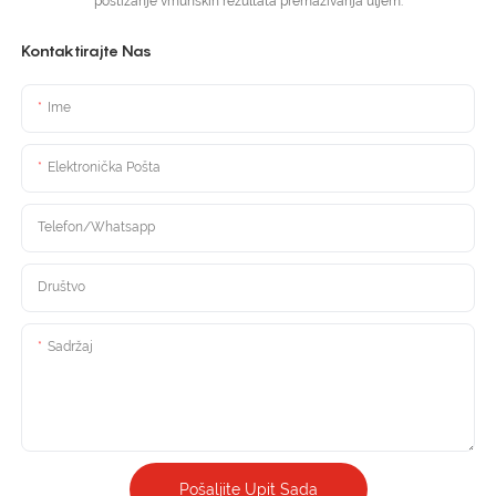
postizanje vrhunskih rezultata premazivanja uljem.
Kontaktirajte Nas
Ime
Elektronička Pošta
Telefon/Whatsapp
Društvo
Sadržaj
Pošaljite Upit Sada