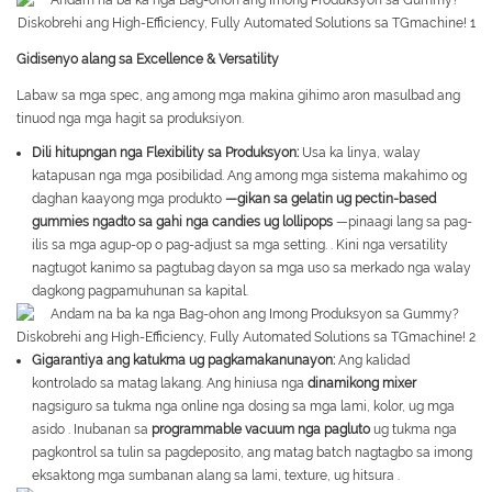
Gidisenyo alang sa Excellence & Versatility
Labaw sa mga spec, ang among mga makina gihimo aron masulbad ang
tinuod nga mga hagit sa produksiyon.
Dili hitupngan nga Flexibility sa Produksyon:
Usa ka linya, walay
katapusan nga mga posibilidad. Ang among mga sistema makahimo og
daghan kaayong mga produkto
—gikan sa gelatin ug pectin-based
gummies ngadto sa gahi nga candies ug lollipops
—pinaagi lang sa pag-
ilis sa mga agup-op o pag-adjust sa mga setting.
. Kini nga versatility
nagtugot kanimo sa pagtubag dayon sa mga uso sa merkado nga walay
dagkong pagpamuhunan sa kapital.
Gigarantiya ang katukma ug pagkamakanunayon:
Ang kalidad
kontrolado sa matag lakang. Ang hiniusa nga
dinamikong mixer
nagsiguro sa tukma nga online nga dosing sa mga lami, kolor, ug mga
asido
. Inubanan sa
programmable vacuum nga pagluto
ug tukma nga
pagkontrol sa tulin sa pagdeposito, ang matag batch nagtagbo sa imong
eksaktong mga sumbanan alang sa lami, texture, ug hitsura
.