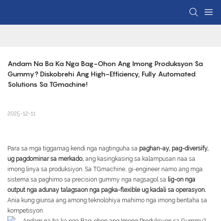
Andam Na Ba Ka Nga Bag-Ohon Ang Imong Produksyon Sa 
Gummy? Diskobrehi Ang High-Efficiency, Fully Automated 
Solutions Sa TGmachine!
2025-12-11
Para sa mga tiggamag kendi nga nagtinguha sa
paghan-ay, pag-diversify,
ug pagdominar sa merkado,
ang kasingkasing sa kalampusan naa sa
imong linya sa produksiyon. Sa TGmachine, gi-engineer namo ang mga
sistema sa paghimo sa precision gummy nga nagsagol sa
lig-on nga
output nga adunay talagsaon nga pagka-flexible ug kadali sa operasyon.
Ania kung giunsa ang among teknolohiya mahimo nga imong bentaha sa
kompetisyon.