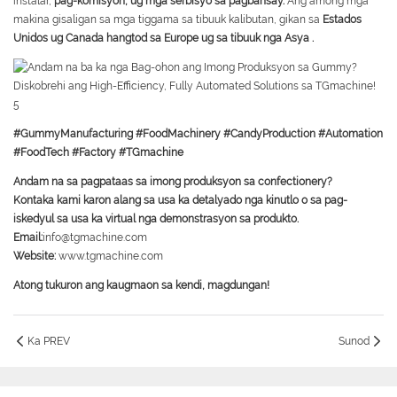
instalar,
pag-komisyon, ug mga serbisyo sa pagbansay
.
Ang among mga
makina gisaligan sa mga tiggama sa tibuuk kalibutan, gikan sa
Estados
Unidos ug Canada hangtod sa Europe ug sa tibuuk nga Asya
.
#GummyManufacturing #FoodMachinery #CandyProduction #Automation
#FoodTech #Factory #TGmachine
Andam na sa pagpataas sa imong produksyon sa confectionery?
Kontaka kami karon alang sa usa ka detalyado nga kinutlo o sa pag-
iskedyul sa usa ka virtual nga demonstrasyon sa produkto.
Email:
info@tgmachine.com
Website:
www.tgmachine.com
Atong tukuron ang kaugmaon sa kendi, magdungan!
Ka PREV
Sunod