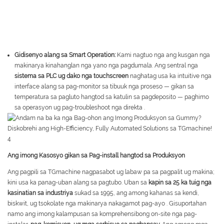
Gidisenyo alang sa Smart Operation:
Kami nagtuo nga ang kusgan nga
makinarya kinahanglan nga yano nga pagdumala. Ang sentral nga
sistema sa PLC ug dako nga touchscreen
naghatag usa ka intuitive nga
interface alang sa pag-monitor sa tibuuk nga proseso — gikan sa
temperatura sa pagluto hangtod sa katulin sa pagdeposito — paghimo
sa operasyon ug pag-troubleshoot nga direkta
.
Ang imong Kasosyo gikan sa Pag-install hangtod sa Produksyon
Ang pagpili sa TGmachine nagpasabot ug labaw pa sa pagpalit ug makina;
kini usa ka panag-uban alang sa pagtubo. Uban sa
kapin sa 25 ka tuig nga
kasinatian sa industriya
sukad sa 1995, ang among kahanas sa kendi,
biskwit, ug tsokolate nga makinarya nakagamot pag-ayo
. Gisuportahan
namo ang imong kalampusan sa komprehensibong on-site nga pag-