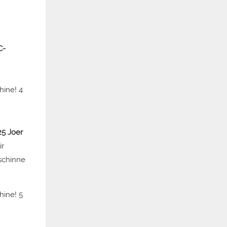
C-
25 Joer
r
schinne