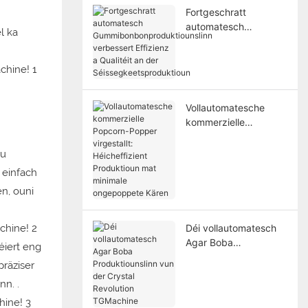
Fortgeschratt
automatesch
l ka
Gummibonbonprodukt
iounslinn verbessert
Effizienz a Qualitéit an
der
Séissegkeetsprodukti
Vollautomatesche
oun
kommerzielle
Popcorn-Popper
virgestallt:
vu
Héicheffizient
einfach
Produktioun mat
en, ouni
minimale
ongepoppete Kären
Déi vollautomatesch
Agar Boba
éiert eng
Produktiounslinn vun
räziser
der Crystal Revolution
nn.
.
TGMachine