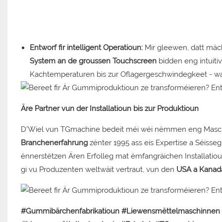
Entworf fir intelligent Operatioun:
Mir gleewen, datt mäch
System an de groussen Touchscreen
bidden eng intuiti
Kachtemperaturen bis zur Oflagergeschwindegkeet - wa
Äre Partner vun der Installatioun bis zur Produktioun
D'Wiel vun TGmachine bedeit méi wéi nëmmen eng Maschin
Branchenerfahrung
zënter 1995 ass eis Expertise a Séisse
ënnerstëtzen Ären Erfolleg mat ëmfangräichen Installatio
gi vu Produzenten weltwäit vertraut, vun den
USA a Kanada
#Gummibärchenfabrikatioun #Liewensmëttelmaschinnen 