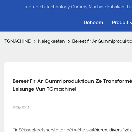
Top-notch Technology Gummy Machine Fabrikant be
Doheem
Produit
TGMACHINE
Neiegkeeten
Bereet fir Är Gummiproduktio
Bereet Fir Är Gummiproduktioun Ze Transforméier
Léisunge Vun TGmachine!
2025-12-11
Fir Séissegkeetshersteller, déi wëlle
skaléieren, diversifiz