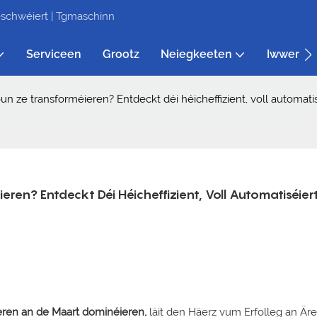
schwéiert | Tgmaschinn
Serviceen
Grootz
Neiegkeeten
Iwwer Ei
un ze transforméieren? Entdeckt déi héicheffizient, voll automa
en? Entdeckt Déi Héicheffizient, Voll Automatiséiert
éieren an de Maart dominéieren,
läit den Häerz vum Erfolleg an Äre