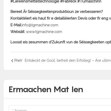
#Liewensmëtteltechnologie #Fabréck #TGmaschinn
Bereet Är Séissegkeetenproduktioun ze verbesseren?
Kontaktéiert eis haut fir e detailléierten Devis oder fir en
E-Mail:
info@tgmachine.com
Websäit:
www.tgmachine.com
Loosst eis zesummen d'Zukunft vun de Séissegkeeten op
PreV
Ermaachen Mat Ien
Namm