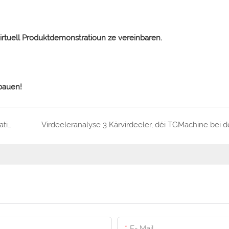
g virtuell Produktdemonstratioun ze vereinbaren.
bauen!
Entdeckt de Goût, befreit den Erfolleg! – Äre ultimativen Guide fir d&#39;Popping vu Boba-Produktiounslinnen
E- Mail