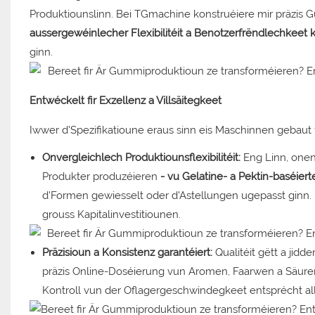
Produktiounslinn. Bei TGmachine konstruéiere mir präzis
aussergewéinlecher Flexibilitéit a Benotzerfrëndlechkeet 
ginn.
Entwéckelt fir Exzellenz a Villsäitegkeet
Iwwer d'Spezifikatioune eraus sinn eis Maschinnen gebaut 
Onvergleichlech Produktiounsflexibilitéit:
Eng Linn, onen
Produkter produzéieren
- vu Gelatine- a Pektin-baséier
d'Formen gewiesselt oder d'Astellungen ugepasst ginn.
grouss Kapitalinvestitiounen.
Präzisioun a Konsistenz garantéiert:
Qualitéit gëtt a jidd
präzis Online-Doséierung vun Aromen, Faarwen a Säure
Kontroll vun der Oflagergeschwindegkeet entsprécht al