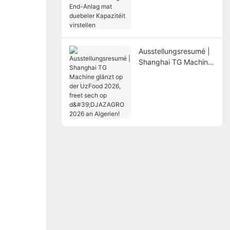
moderniséiert High-
End-Anlag mat
duebeler Kapazitéit
virstellen
Ausstellungsresumé |
Shanghai TG Machine
glänzt op der UzFood
2026, freet sech op
d'DJAZAGRO 2026 an
Algerien!