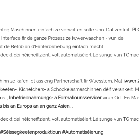
teg Maschinnen einfach ze verwalten solle sinn. Dat zentralt
PL
v Interface fir de ganze Prozess ze iwwerwaachen - vun de
t de Betrib an d'Fehlerbehebung einfach mécht.
.
n ze kafen; et ass eng Partnerschaft fir Wuesstem. Mat
iwwer 
gkeeten-, Kichelchers- a Schockelasmaschinnen déif verankert.
Mi
uns-,
Inbetriebnahmungs- a Formatiounsservicer
virun Ort.
.
Eis Ma
 bis an Europa an an ganz Asien.
.
#Séissegkeetenproduktioun #Automatiséierung