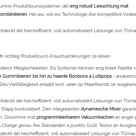
 Gummi-Produktiounssystemer, déi
eng robust Leeschtung mat
kombinéieren.
Hei ass, wéi eis Technologie Äre kompetitive Virdee
fir richteg Produktiouns-Erausfuerderungen ze léisen.
dlech Méiglechkeeten. Eis Systemer kënnen eng breet Palette 
te Gummibieren bis hin zu haarde Bonbons a Lollipops
- andeems 
Dës Vielfältegkeet erlaabt Iech, séier op Maarttrends ze reagéier
er Etapp kontrolléiert. Den integréierten
dynamesche Mixer
garant
n.
Zesumme mat
programméierbarem Vakuumkachen
an enger p
l Charge genau Äre Standarden a punkto Goût, Textur an Ausgesi