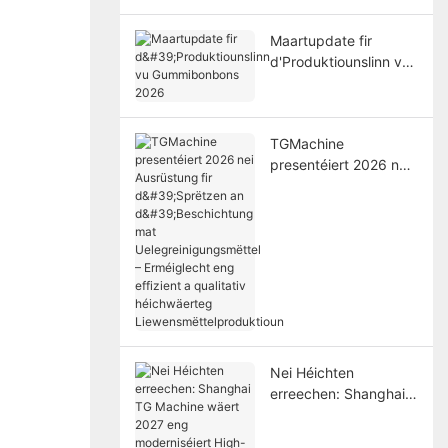
Maartupdate fir
d'Produktiounslinn vu
Gummibonbons 2026
TGMachine
presentéiert 2026 nei
Ausrüstung fir
d'Sprëtzen an
d'Beschichtung mat
Uelegreinigungsmëttel
– Erméiglecht eng
effizient a qualitativ
héichwäerteg
Liewensmëttelprodukt
ioun
Nei Héichten
erreechen: Shanghai
TG Machine wäert
2027 eng