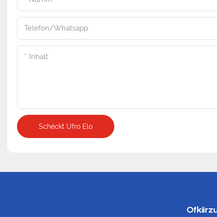
Telefon/whatsapp
Inhalt
Schéckt Ufro Elo
Ofkiirz