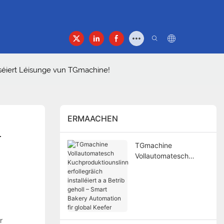
s
Kontakt
tiséiert Léisunge vun TGmachine!
ERMAACHEN
 
TGmachine
Vollautomatesch
Kuchproduktiounslinn
erfollegräich
installéiert a a Betrib
geholl – Smart Bakery
Automation fir global
Keefer
r