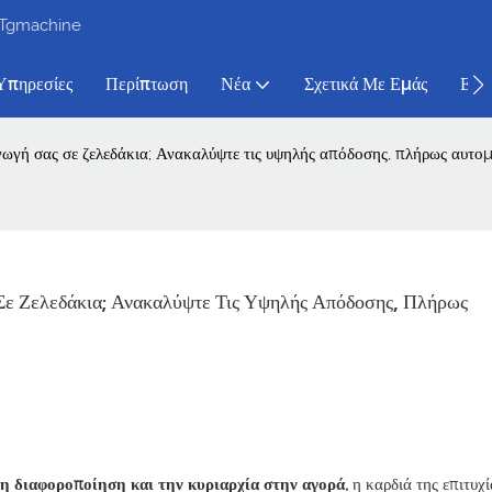
 Tgmachine
Υπηρεσίες
Περίπτωση
Νέα
Σχετικά Με Εμάς
Επα
γωγή σας σε ζελεδάκια; Ανακαλύψτε τις υψηλής απόδοσης, πλήρως αυτ
ε Ζελεδάκια; Ανακαλύψτε Τις Υψηλής Απόδοσης, Πλήρως 
τη διαφοροποίηση και την κυριαρχία στην αγορά,
η καρδιά της επιτυχί