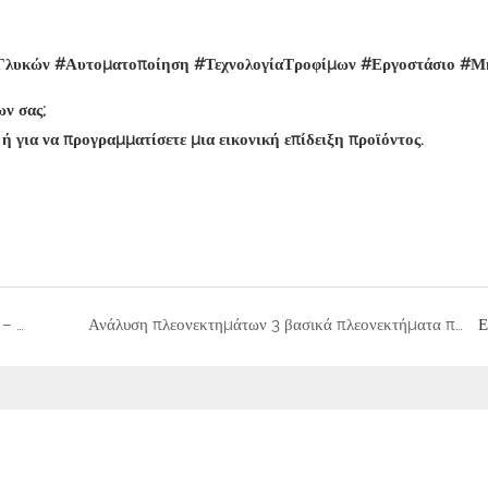
λυκών #Αυτοματοποίηση #ΤεχνολογίαΤροφίμων #Εργοστάσιο #
ν σας;
 για να προγραμματίσετε μια εικονική επίδειξη προϊόντος.
Ξεκλειδώστε τη Γεύση, Απελευθερώστε την Επιτυχία! – Ο Απόλυτος Οδηγός σας για τη Γραμμή Παραγωγής Μπόμπας
Ανάλυση πλεονεκτημάτων 3 βασικά πλεονεκτήματα που κάνουν την TGMachine να ξεχωρίζει στην επιλογή προμηθειών
Ε