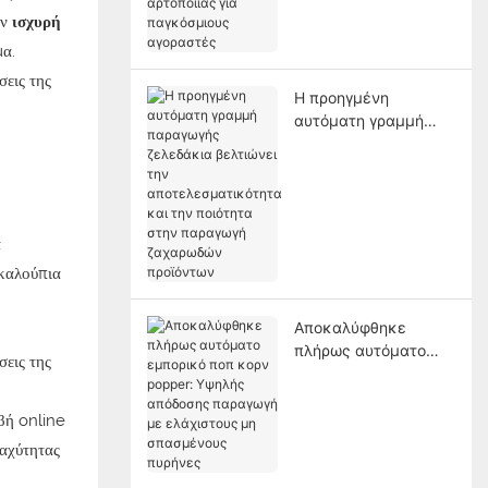
αρτοποιίας για
υν
ισχυρή
παγκόσμιους
μα.
αγοραστές
Η προηγμένη
αυτόματη γραμμή
παραγωγής
ζελεδάκια βελτιώνει
την
αποτελεσματικότητα
και την ποιότητα
α
στην παραγωγή
καλούπια
ζαχαρωδών
προϊόντων
Αποκαλύφθηκε
πλήρως αυτόματο
εμπορικό ποπ κορν
popper: Υψηλής
απόδοσης παραγωγή
βή online
με ελάχιστους μη
ταχύτητας
σπασμένους πυρήνες