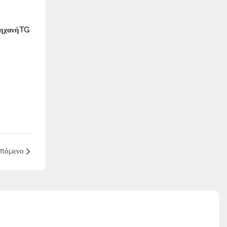
ΜηχανήTG
πόμενο