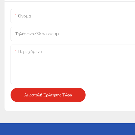
Όνομα
Τηλέφωνο/Whassapp
Περιεχόμενο
Αποστολή Ερώτησης Τώρα