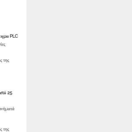
τημα PLC
ίες
από 25
ανήματά