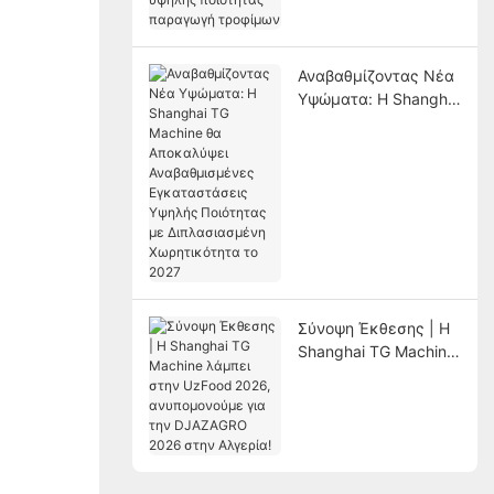
αποτελεσματική και
υψηλής ποιότητας
παραγωγή τροφίμων
Αναβαθμίζοντας Νέα
Υψώματα: Η Shanghai
TG Machine θα
Αποκαλύψει
Αναβαθμισμένες
Εγκαταστάσεις
Υψηλής Ποιότητας με
Διπλασιασμένη
Χωρητικότητα το
2027
Σύνοψη Έκθεσης | Η
Shanghai TG Machine
λάμπει στην UzFood
2026, ανυπομονούμε
για την DJAZAGRO
2026 στην Αλγερία!