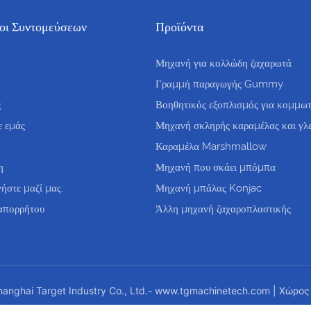
οι Συντομεύσεων
Προϊόντα
Μηχανή για κολλώδη ζαχαρωτά
Γραμμή παραγωγής Gummy
ς
Βοηθητικός εξοπλισμός για κομμωτ
ε εμάς
Μηχανή σκληρής καραμέλας και γλε
Καραμέλα Marshmallow
η
Μηχανή που σκάει μπόμπα
ήστε μαζί μας.
Μηχανή μπάλας Konjac
απορρήτου
Άλλη μηχανή ζαχαροπλαστικής
nghai Target Industry Co., Ltd.-
www.tgmachinetech.com
|
Χώρος