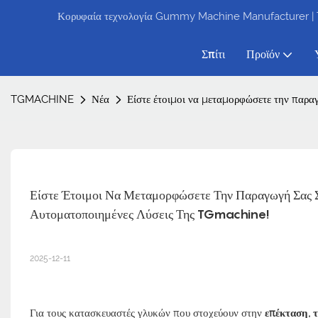
Κορυφαία τεχνολογία Gummy Machine Manufacturer |
Σπίτι
Προϊόν
TGMACHINE
Νέα
Είστε έτοιμοι να μεταμορφώσετε την παρα
Είστε Έτοιμοι Να Μεταμορφώσετε Την Παραγωγή Σας Σ
Αυτοματοποιημένες Λύσεις Της TGmachine!
2025-12-11
Για τους κατασκευαστές γλυκών που στοχεύουν στην
επέκταση, 