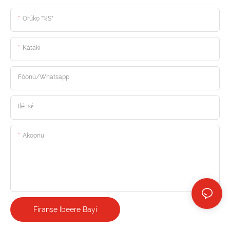
Orúkọ "%s"
Kàtàkì
Fóònù/whatsapp
Ilé Iṣẹ́
Akoonu
Firanṣẹ Ibeere Bayi