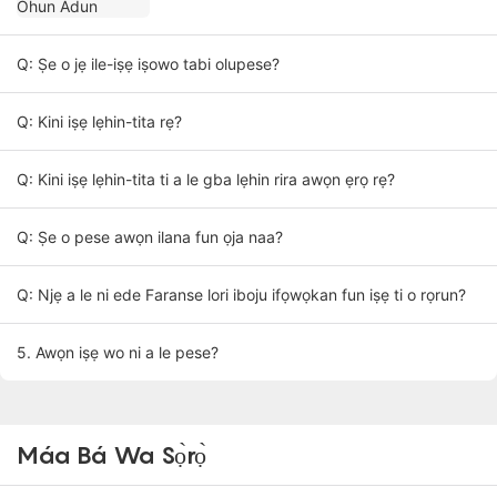
Q: Ṣe o jẹ ile-iṣẹ iṣowo tabi olupese?
Q: Kini iṣẹ lẹhin-tita rẹ?
Q: Kini iṣẹ lẹhin-tita ti a le gba lẹhin rira awọn ẹrọ rẹ?
Q: Ṣe o pese awọn ilana fun ọja naa?
Q: Njẹ a le ni ede Faranse lori iboju ifọwọkan fun iṣẹ ti o rọrun?
5. Awọn iṣẹ wo ni a le pese?
Máa Bá Wa Sọ̀rọ̀