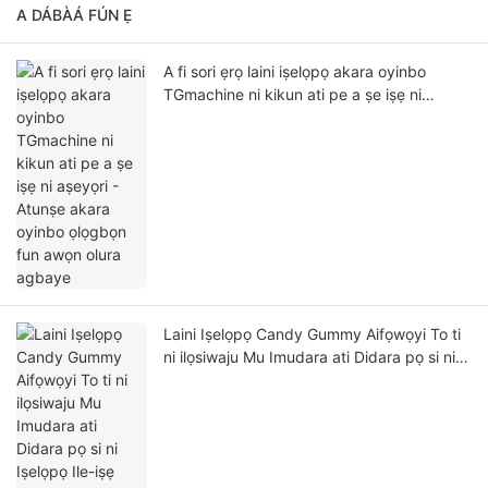
A DÁBÀÁ FÚN Ẹ
A fi sori ẹrọ laini iṣelọpọ akara oyinbo
TGmachine ni kikun ati pe a ṣe iṣẹ ni
aṣeyọri - Atunṣe akara oyinbo ọlọgbọn fun
awọn olura agbaye
Laini Iṣelọpọ Candy Gummy Aifọwọyi To ti
ni ilọsiwaju Mu Imudara ati Didara pọ si ni
Iṣelọpọ Ile-iṣẹ Ohun Adun