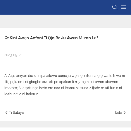
Q: Kini Awọn Anfani Ti Ọja Rẹ Ju Awọn Miiran Lọ?
2023-09-22
A: A ṣe aniyan diẹ sii nipa ailewu ounje ju wọn lọ, nitorina ẹrọ wa le ti wa ni
fifọ pẹlu omi ni gbogbo ara, ati pe apakan ti n ṣabọ ko ni awọn abawọn
imototo; A le ṣatunṣe iṣeto ẹrọ naa ni ibamu si isuna / ijade rẹ ati fun ọ ni
idahun ti o ni itẹlọrun.
Ti Ṣalaye
Itele