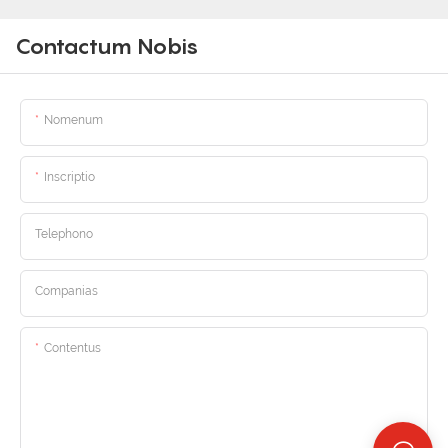
Contactum Nobis
Nomenum
Inscriptio
Telephono
Companias
Contentus