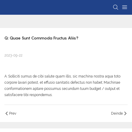
Q: Quae Sunt Commoda Fructus Aliis?
2023-09-22
A: Solliciti sumus de cibi salute quam illis, sic machina nostra aqua toto
corpore lavari potest, et effusio sanitatis defectus non habet; Machinae
conformationem aptare possumus secundum tuum budget / output et
satisfacere tibi respondemus.
Prev
Deinde